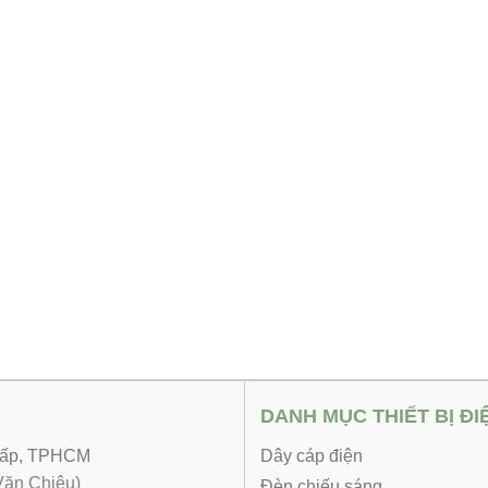
DANH MỤC THIẾT BỊ ĐI
 Vấp, TPHCM
Dây cáp điện
ăn Chiêu)
Đèn chiếu sáng