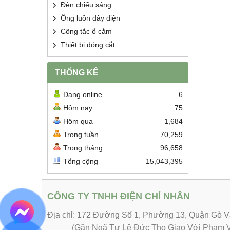
Đèn chiếu sáng
Ống luồn dây điện
Công tắc ổ cắm
Thiết bị đóng cắt
THỐNG KÊ
Đang online
6
Hôm nay
75
Hôm qua
1,684
Trong tuần
70,259
Trong tháng
96,658
Tổng cộng
15,043,395
CÔNG TY TNHH ĐIỆN CHÍ NHÂN
Địa chỉ: 172 Đường Số 1, Phường 13, Quận Gò
(Gần Ngã Tư Lê Đức Thọ Giao Với Phạm V