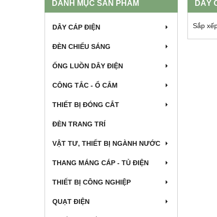
DANH MỤC SẢN PHẨM
DÂY 
Sắp xếp
DÂY CÁP ĐIỆN
ĐÈN CHIẾU SÁNG
ỐNG LUỒN DÂY ĐIỆN
CÔNG TẮC - Ổ CẮM
THIẾT BỊ ĐÓNG CẮT
ĐÈN TRANG TRÍ
VẬT TƯ, THIẾT BỊ NGÀNH NƯỚC
THANG MÁNG CÁP - TỦ ĐIỆN
THIẾT BỊ CÔNG NGHIỆP
QUẠT ĐIỆN