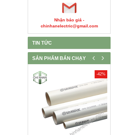
Nhận báo giá -
chinhanelectric@gmail.com
TIN TỨC
‹
›
SẢN PHẨM BÁN CHẠY
-30%
-42%