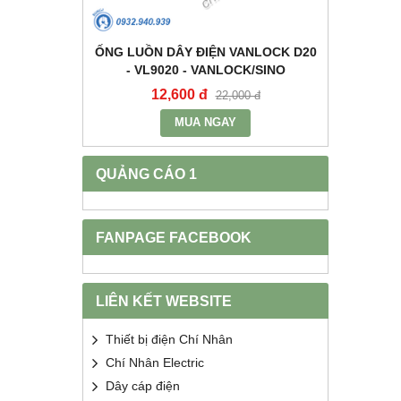
+E 16A IP67
ỐNG LUỒN DÂY ĐIỆN VANLOCK D20
TỤ BÙ 
2 - MPE
- VL9020 - VANLOCK/SINO
HDCA
12,600 đ
68
400 đ
22,000 đ
MUA NGAY
QUẢNG CÁO 1
FANPAGE FACEBOOK
LIÊN KẾT WEBSITE
Thiết bị điện Chí Nhân
Chí Nhân Electric
Dây cáp điện