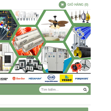
GIỎ HÀNG
(
0
)