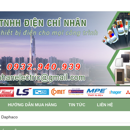
HƯỚNG DẪN MUA HÀNG
TIN TỨC
LIÊN HỆ
n Daphaco