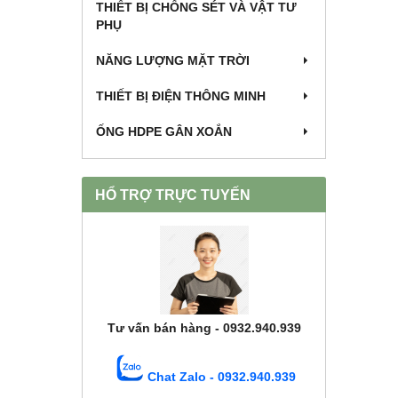
THIẾT BỊ CHỐNG SÉT VÀ VẬT TƯ
PHỤ
NĂNG LƯỢNG MẶT TRỜI
THIẾT BỊ ĐIỆN THÔNG MINH
ỐNG HDPE GÂN XOẮN
HỔ TRỢ TRỰC TUYẾN
Tư vấn bán hàng - 0932.940.939
Chat Zalo - 0932.940.939