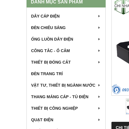
DANH MỤC SẢN PHẨM
DÂY CÁP ĐIỆN
ĐÈN CHIẾU SÁNG
ỐNG LUỒN DÂY ĐIỆN
CÔNG TẮC - Ổ CẮM
THIẾT BỊ ĐÓNG CẮT
ĐÈN TRANG TRÍ
VẬT TƯ, THIẾT BỊ NGÀNH NƯỚC
THANG MÁNG CÁP - TỦ ĐIỆN
THIẾT BỊ CÔNG NGHIỆP
QUẠT ĐIỆN
CHI TI