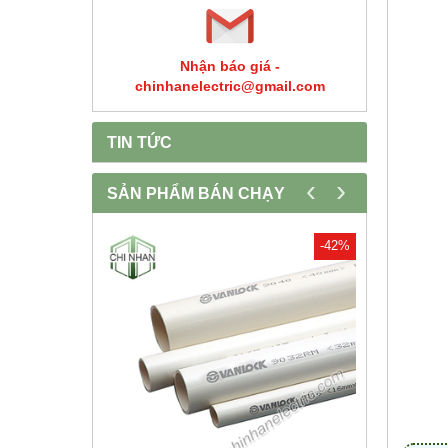
Nhận báo giá -
chinhanelectric@gmail.com
TIN TỨC
‹
›
SẢN PHẨM BÁN CHẠY
-30%
-42%