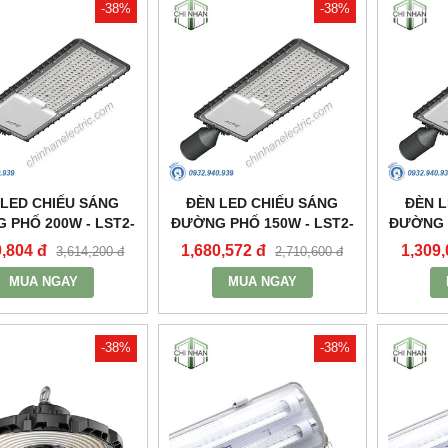
-38%
-38%
 LED CHIẾU SÁNG
ĐÈN LED CHIẾU SÁNG
ĐÈN L
 PHỐ 200W - LST2-
ĐƯỜNG PHỐ 150W - LST2-
ĐƯỜNG P
200 - MPE
150 - MPE
0,804 đ
1,680,572 đ
1,309,
3,614,200 đ
2,710,600 đ
MUA NGAY
MUA NGAY
-38%
-38%