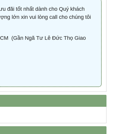
ưu đãi tốt nhất dành cho Quý khách
ợng lớn xin vui lòng call cho chúng tôi
-
CONTACTOR 3P 40A 18.5KW ( KHỞI
BÓNG LED HIGHBAY 
ĐỘNG TỪ ) - HDC34011M7 - HIMEL
100W - HBV2-1
Liên hệ 0932.940.939
670,530 đ
1,
CM ​ (Gần Ngã Tư Lê Đức Thọ Giao
MUA NG