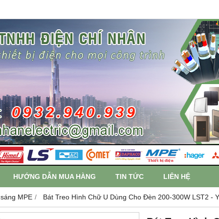
HƯỚNG DẪN MUA HÀNG
TIN TỨC
LIÊN HỆ
 sáng MPE
Bát Treo Hình Chữ U Dùng Cho Đèn 200-300W LST2 -