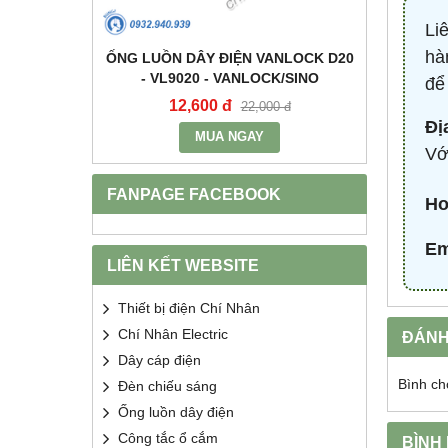
Li
hà
+E 16A IP67
ỐNG LUỒN DÂY ĐIỆN VANLOCK D20
TỤ BÙ 
2 - MPE
- VL9020 - VANLOCK/SINO
HDCA
để
12,600 đ
68
400 đ
22,000 đ
Đị
MUA NGAY
Vớ
FANPAGE FACEBOOK
Ho
Em
LIÊN KẾT WEBSITE
Thiết bị điện Chí Nhân
Chí Nhân Electric
ĐÁNH
Dây cáp điện
Bình ch
Đèn chiếu sáng
Ống luồn dây điện
Công tắc ổ cắm
BÌNH