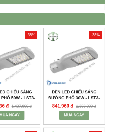
-38%
-38%
ED CHIẾU SÁNG
ĐÈN LED CHIẾU SÁNG
PHỐ 50W - LST3-
ĐƯỜNG PHỐ 30W - LST3-
50 - MPE
30 - MPE
36 đ
841,960 đ
1,437,800 đ
1,358,000 đ
MUA NGAY
MUA NGAY