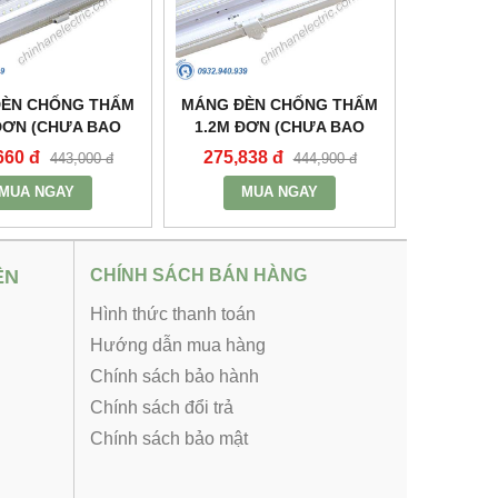
ĐÈN CHỐNG THẤM
MÁNG ĐÈN CHỐNG THẤM
ĐƠN (CHƯA BAO
1.2M ĐƠN (CHƯA BAO
NG VÀ TĂNG PHÔ)
GỒM BÓNG VÀ TĂNG PHÔ)
660 đ
275,838 đ
443,000 đ
444,900 đ
WP-218 - MPE
- MWP-136 - MPE
MUA NGAY
MUA NGAY
ỆN
CHÍNH SÁCH BÁN HÀNG
Hình thức thanh toán
Hướng dẫn mua hàng
Chính sách bảo hành
Chính sách đổi trả
Chính sách bảo mật