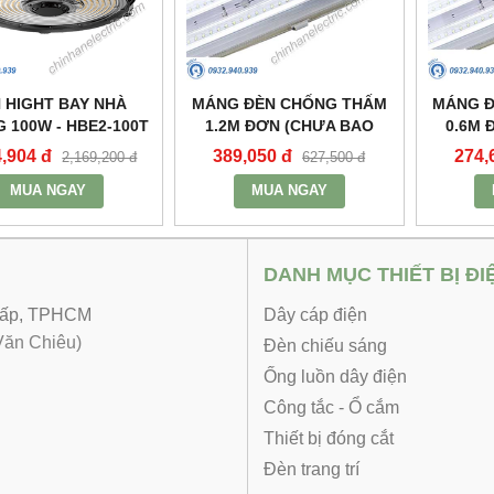
 HIGHT BAY NHÀ
MÁNG ĐÈN CHỐNG THẤM
MÁNG 
 100W - HBE2-100T
1.2M ĐƠN (CHƯA BAO
0.6M 
- MPE
GỒM BÓNG VÀ TĂNG PHÔ)
GỒM BÓ
4,904 đ
389,050 đ
274,
2,169,200 đ
627,500 đ
- MWP-236 - MPE
- M
MUA NGAY
MUA NGAY
DANH MỤC THIẾT BỊ ĐI
 Vấp, TPHCM
Dây cáp điện
ăn Chiêu)
Đèn chiếu sáng
Ống luồn dây điện
Công tắc - Ổ cắm
Thiết bị đóng cắt
Đèn trang trí