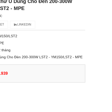
 Chữ U Dùng Cho Đèn 200-300W
LST2 - MPE
á
)
ET
LINKEDIN
M150/LST2
PE
 tháng
Dùng Cho Đèn 200-300W LST2 - YM150/LST2 - MPE
.939