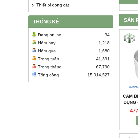
Thiết bị đóng cắt
SẢN 
THỐNG KÊ
Đang online
34
Hôm nay
1,218
Hôm qua
1,680
Trong tuần
41,391
Trong tháng
67,790
Tổng cộng
15,014,527
CẢM B
DỤNG 
NHÀ 
477