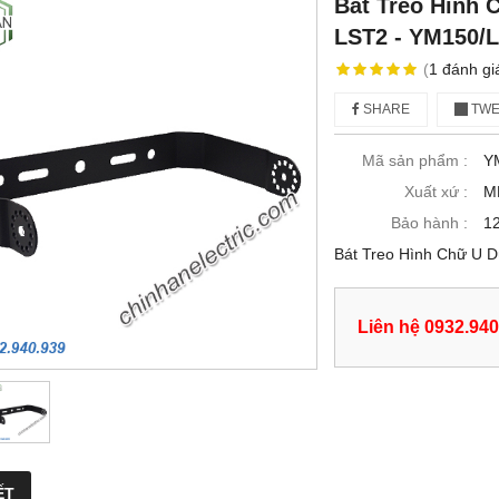
Bát Treo Hình
LST2 - YM150/
(
1
đánh gi
SHARE
TWE
Mã sản phẩm :
Y
Xuất xứ :
M
Bảo hành :
12
Bát Treo Hình Chữ U 
Liên hệ 0932.940
ẾT