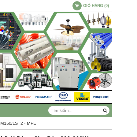
GIỎ HÀNG
(
0
)
 YM150/LST2 - MPE