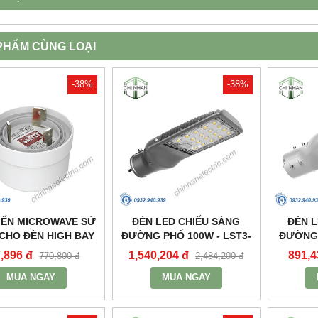
PHẨM CÙNG LOẠI
-38%
-38%
IẾN MICROWAVE SỬ
ĐÈN LED CHIẾU SÁNG
ĐÈN L
CHO ĐÈN HIGH BAY
ĐƯỜNG PHỐ 100W - LST3-
ĐƯỜNG 
XƯỞNG HBE2_MPE
100 - MPE
,896 đ
1,540,204 đ
891,4
770,800 đ
2,484,200 đ
MUA NGAY
MUA NGAY