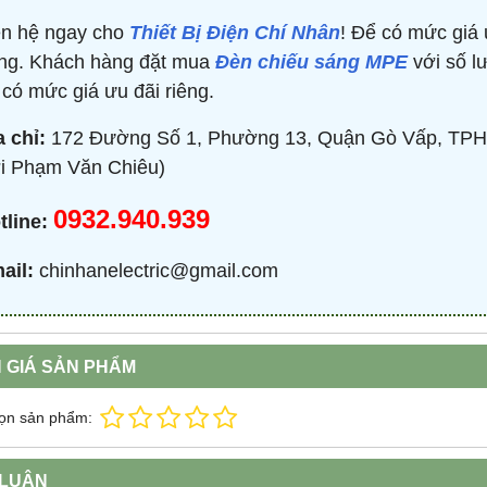
ên hệ ngay cho
Thiết Bị Điện Chí Nhân
! Để có mức giá 
ng. Khách hàng đặt mua
Đèn chiếu sáng MPE
với số lư
TRÒN 20KVAR 3P 450V -
BỘ ĐIỀU KHIỂN TỤ BÙ 380V 4 CẤP 
P304500203 - HIMEL
HJKL5CQ4S - HIMEL
 có mức giá ưu đãi riêng.
2,000 đ
876,645 đ
1,479,000 đ
1,759,000 đ
a chỉ:
172 Đường Số 1, Phường 13, Quận Gò Vấp, TPH
MUA NGAY
MUA NGAY
i Phạm Văn Chiêu)
0932.940.939
tline:
ail:
chinhanelectric@gmail.com
 GIÁ SẢN PHẨM
ọn sản phẩm:
 LUẬN