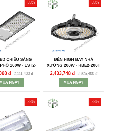
-38%
-38%
ED CHIẾU SÁNG
ĐÈN HIGH BAY NHÀ
HỐ 100W - LST2-
XƯỞNG 200W - HBE2-200T
100 - MPE
- MPE
068 đ
2,433,748 đ
2,111,400 đ
3,925,400 đ
MUA NGAY
MUA NGAY
-38%
-38%