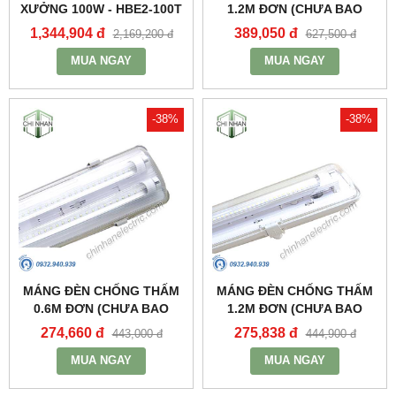
XƯỞNG 100W - HBE2-100T
1.2M ĐƠN (CHƯA BAO
- MPE
GỒM BÓNG VÀ TĂNG PHÔ)
1,344,904 đ
389,050 đ
2,169,200 đ
627,500 đ
- MWP-236 - MPE
MUA NGAY
MUA NGAY
-38%
-38%
MÁNG ĐÈN CHỐNG THẤM
MÁNG ĐÈN CHỐNG THẤM
0.6M ĐƠN (CHƯA BAO
1.2M ĐƠN (CHƯA BAO
GỒM BÓNG VÀ TĂNG PHÔ)
GỒM BÓNG VÀ TĂNG PHÔ)
274,660 đ
275,838 đ
443,000 đ
444,900 đ
- MWP-218 - MPE
- MWP-136 - MPE
MUA NGAY
MUA NGAY