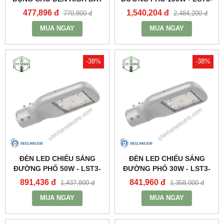
NHÀ XƯỞNG HBE2_MPE
100 - MPE
477,896 đ
1,540,204 đ
770,800 đ
2,484,200 đ
MUA NGAY
MUA NGAY
-38%
-38%
ĐÈN LED CHIẾU SÁNG
ĐÈN LED CHIẾU SÁNG
ĐƯỜNG PHỐ 50W - LST3-
ĐƯỜNG PHỐ 30W - LST3-
50 - MPE
30 - MPE
891,436 đ
841,960 đ
1,437,800 đ
1,358,000 đ
MUA NGAY
MUA NGAY