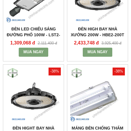
ĐÈN LED CHIẾU SÁNG
ĐÈN HIGH BAY NHÀ
ĐƯỜNG PHỐ 100W - LST2-
XƯỞNG 200W - HBE2-200T
100 - MPE
- MPE
1,309,068 đ
2,433,748 đ
2,111,400 đ
3,925,400 đ
MUA NGAY
MUA NGAY
-38%
-38%
ĐÈN HIGHT BAY NHÀ
MÁNG ĐÈN CHỐNG THẤM