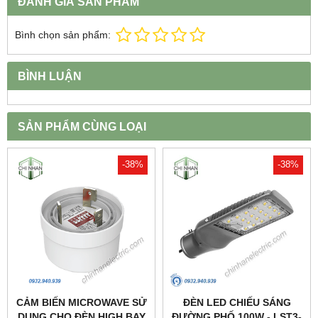
ĐÁNH GIÁ SẢN PHẨM
Bình chọn sản phẩm:
BÌNH LUẬN
SẢN PHẨM CÙNG LOẠI
-38%
-38%
CẢM BIẾN MICROWAVE SỬ
ĐÈN LED CHIẾU SÁNG
DỤNG CHO ĐÈN HIGH BAY
ĐƯỜNG PHỐ 100W - LST3-