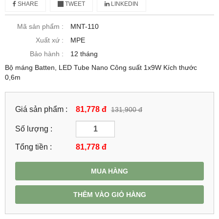
SHARE
TWEET
LINKEDIN
Mã sản phẩm :
MNT-110
Xuất xứ :
MPE
Bảo hành :
12 tháng
Bộ máng Batten, LED Tube Nano Công suất 1x9W Kích thước
0,6m
Giá sản phẩm :
81,778 đ
131,900 đ
Số lượng :
Tổng tiền :
81,778
đ
MUA HÀNG
THÊM VÀO GIỎ HÀNG