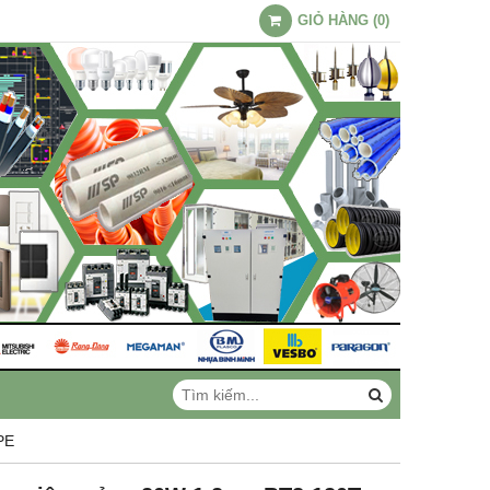
GIỎ HÀNG
(
0
)
PE