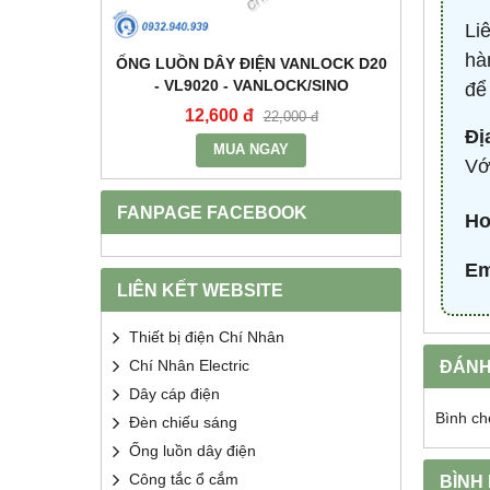
Li
hà
+E 16A IP67
ỐNG LUỒN DÂY ĐIỆN VANLOCK D20
TỤ BÙ 
2 - MPE
- VL9020 - VANLOCK/SINO
HDCA
để
12,600 đ
68
400 đ
22,000 đ
Đị
MUA NGAY
Vớ
FANPAGE FACEBOOK
Ho
Em
LIÊN KẾT WEBSITE
Thiết bị điện Chí Nhân
ĐÁNH
Chí Nhân Electric
Dây cáp điện
Bình ch
Đèn chiếu sáng
Ống luồn dây điện
Công tắc ổ cắm
BÌNH