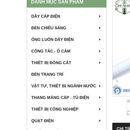
DANH MỤC SẢN PHẨM
DÂY CÁP ĐIỆN
ĐÈN CHIẾU SÁNG
ỐNG LUỒN DÂY ĐIỆN
CÔNG TẮC - Ổ CẮM
THIẾT BỊ ĐÓNG CẮT
ĐÈN TRANG TRÍ
VẬT TƯ, THIẾT BỊ NGÀNH NƯỚC
THANG MÁNG CÁP - TỦ ĐIỆN
THIẾT BỊ CÔNG NGHIỆP
QUẠT ĐIỆN
CHI TI