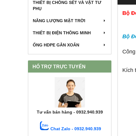
THIẾT BỊ CHỐNG SÉT VÀ VẬT TƯ
PHỤ
Bộ Đ
NĂNG LƯỢNG MẶT TRỜI
THIẾT BỊ ĐIỆN THÔNG MINH
Bộ Đ
ỐNG HDPE GÂN XOẮN
Công
HỔ TRỢ TRỰC TUYẾN
Kích 
Tư vấn bán hàng - 0932.940.939
Chat Zalo - 0932.940.939