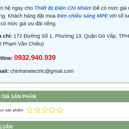
ên hệ ngay cho
Thiết Bị Điện Chí Nhân
! Để có mức giá 
ng. Khách hàng đặt mua
Đèn chiếu sáng MPE
với số lư
TRÒN 20KVAR 3P 450V -
BỘ ĐIỀU KHIỂN TỤ BÙ 380V 4 CẤP 
P304500203 - HIMEL
HJKL5CQ4S - HIMEL
 có mức giá ưu đãi riêng.
2,000 đ
876,645 đ
1,479,000 đ
1,759,000 đ
a chỉ:
172 Đường Số 1, Phường 13, Quận Gò Vấp, TPH
MUA NGAY
MUA NGAY
i Phạm Văn Chiêu)
0932.940.939
tline:
ail:
chinhanelectric@gmail.com
 GIÁ SẢN PHẨM
ọn sản phẩm:
 LUẬN