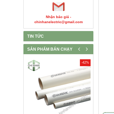
Nhận báo giá -
chinhanelectric@gmail.com
TIN TỨC
‹
›
SẢN PHẨM BÁN CHẠY
-30%
-42%