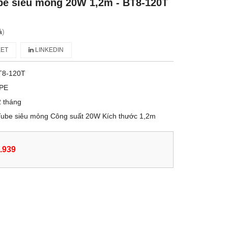
be siêu mỏng 20W 1,2m - BT8-120T
á
)
ET
LINKEDIN
T8-120T
PE
 tháng
Tube siêu mỏng Công suất 20W Kích thước 1,2m
.939