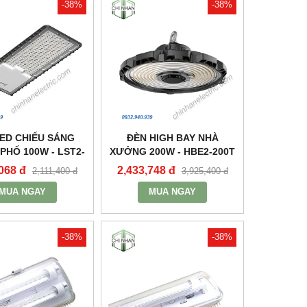
-38%
-38%
ED CHIẾU SÁNG
ĐÈN HIGH BAY NHÀ
HỐ 100W - LST2-
XƯỞNG 200W - HBE2-200T
100 - MPE
- MPE
068 đ
2,433,748 đ
2,111,400 đ
3,925,400 đ
MUA NGAY
MUA NGAY
-38%
-38%