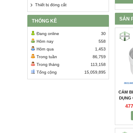
Thiết bị đóng cắt
SẢN 
THỐNG KÊ
Đang online
30
Hôm nay
558
Hôm qua
1,453
Trong tuần
86,759
Trong tháng
113,158
Tổng cộng
15,059,895
CẢM B
DỤNG 
NHÀ 
477