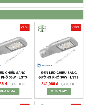
-38%
-38%
ED CHIẾU SÁNG
ĐÈN LED CHIẾU SÁNG
PHỐ 50W - LST3-
ĐƯỜNG PHỐ 30W - LST3-
50 - MPE
30 - MPE
36 đ
841,960 đ
1,437,800 đ
1,358,000 đ
MUA NGAY
MUA NGAY