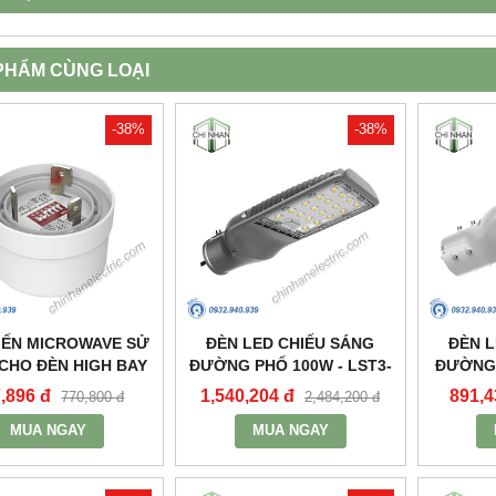
PHẨM CÙNG LOẠI
-38%
-38%
IẾN MICROWAVE SỬ
ĐÈN LED CHIẾU SÁNG
ĐÈN L
CHO ĐÈN HIGH BAY
ĐƯỜNG PHỐ 100W - LST3-
ĐƯỜNG 
XƯỞNG HBE2_MPE
100 - MPE
,896 đ
1,540,204 đ
891,4
770,800 đ
2,484,200 đ
MUA NGAY
MUA NGAY