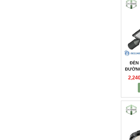
ĐÈN
ĐƯỜNG
2,24