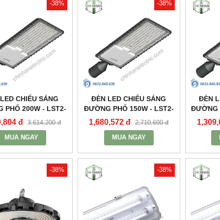
-38%
-38%
 LED CHIẾU SÁNG
ĐÈN LED CHIẾU SÁNG
ĐÈN L
 PHỐ 200W - LST2-
ĐƯỜNG PHỐ 150W - LST2-
ĐƯỜNG P
200 - MPE
150 - MPE
0,804 đ
1,680,572 đ
1,309,
3,614,200 đ
2,710,600 đ
MUA NGAY
MUA NGAY
-38%
-38%