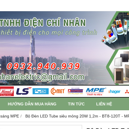
HƯỚNG DẪN MUA HÀNG
TIN TỨC
LIÊN HỆ
 sáng MPE
Bộ Đèn LED Tube siêu mỏng 20W 1,2m - BT8-120T - M