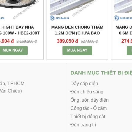
 HIGHT BAY NHÀ
MÁNG ĐÈN CHỐNG THẤM
MÁNG 
 100W - HBE2-100T
1.2M ĐƠN (CHƯA BAO
0.6M 
- MPE
GỒM BÓNG VÀ TĂNG PHÔ)
GỒM BÓ
4,904 đ
389,050 đ
274,
2,169,200 đ
627,500 đ
- MWP-236 - MPE
- M
MUA NGAY
MUA NGAY
DANH MỤC THIẾT BỊ ĐI
 Vấp, TPHCM
Dây cáp điện
ăn Chiêu)
Đèn chiếu sáng
Ống luồn dây điện
Công tắc - Ổ cắm
Thiết bị đóng cắt
Đèn trang trí