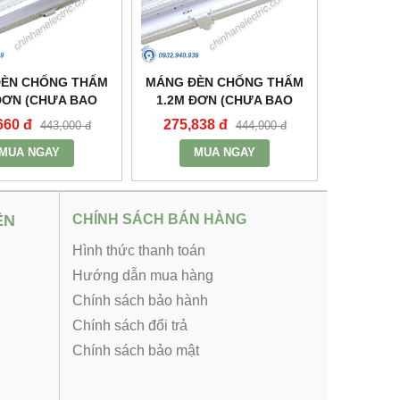
ĐÈN CHỐNG THẤM
MÁNG ĐÈN CHỐNG THẤM
ĐƠN (CHƯA BAO
1.2M ĐƠN (CHƯA BAO
NG VÀ TĂNG PHÔ)
GỒM BÓNG VÀ TĂNG PHÔ)
660 đ
275,838 đ
443,000 đ
444,900 đ
WP-218 - MPE
- MWP-136 - MPE
MUA NGAY
MUA NGAY
ỆN
CHÍNH SÁCH BÁN HÀNG
Hình thức thanh toán
Hướng dẫn mua hàng
Chính sách bảo hành
Chính sách đổi trả
Chính sách bảo mật