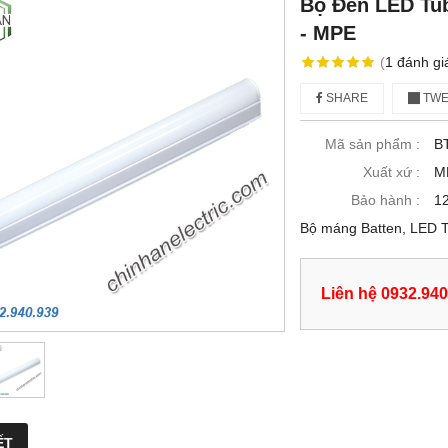
Bộ Đèn LED Tu
- MPE
(
1
đánh gi
SHARE
TWE
Mã sản phẩm :
B
Xuất xứ :
M
Bảo hành :
12
Bộ máng Batten, LED 
Liên hệ 0932.940
ẾT