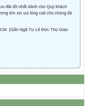
ưu đãi tốt nhất dành cho Quý khách
ợng lớn xin vui lòng call cho chúng tôi
-
CONTACTOR 3P 40A 18.5KW ( KHỞI
BÓNG LED HIGHBAY 
ĐỘNG TỪ ) - HDC34011M7 - HIMEL
100W - HBV2-1
Liên hệ 0932.940.939
670,530 đ
1,
CM ​ (Gần Ngã Tư Lê Đức Thọ Giao
MUA NG