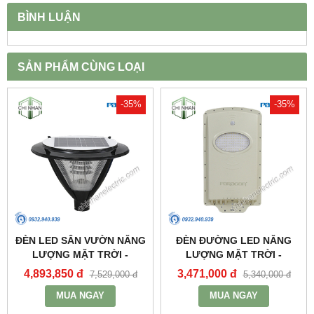
BÌNH LUẬN
SẢN PHẨM CÙNG LOẠI
-35%
-35%
ĐÈN LED SÂN VƯỜN NĂNG
ĐÈN ĐƯỜNG LED NĂNG
LƯỢNG MẶT TRỜI -
LƯỢNG MẶT TRỜI -
PSOGA20L - PARAGON
PSOWB1065 - PARAGON
4,893,850 đ
3,471,000 đ
7,529,000 đ
5,340,000 đ
MUA NGAY
MUA NGAY