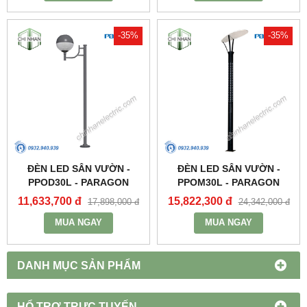
-35%
-35%
ĐÈN LED SÂN VƯỜN -
ĐÈN LED SÂN VƯỜN -
PPOD30L - PARAGON
PPOM30L - PARAGON
11,633,700 đ
15,822,300 đ
17,898,000 đ
24,342,000 đ
MUA NGAY
MUA NGAY
DANH MỤC SẢN PHẨM
HỔ TRỢ TRỰC TUYẾN