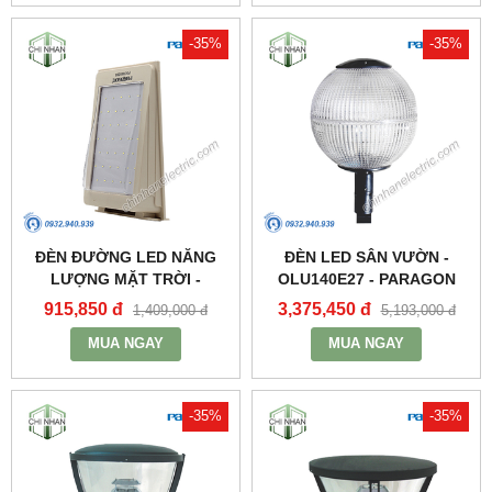
-35%
-35%
ĐÈN ĐƯỜNG LED NĂNG
ĐÈN LED SÂN VƯỜN -
LƯỢNG MẶT TRỜI -
OLU140E27 - PARAGON
PSOWA565 - PARAGON
915,850 đ
3,375,450 đ
1,409,000 đ
5,193,000 đ
MUA NGAY
MUA NGAY
-35%
-35%