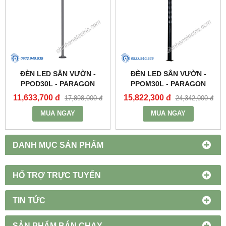
ĐÈN LED SÂN VƯỜN -
ĐÈN LED SÂN VƯỜN -
PPOD30L - PARAGON
PPOM30L - PARAGON
11,633,700 đ
15,822,300 đ
17,898,000 đ
24,342,000 đ
MUA NGAY
MUA NGAY
DANH MỤC SẢN PHẨM
HỔ TRỢ TRỰC TUYẾN
TIN TỨC
SẢN PHẨM BÁN CHẠY