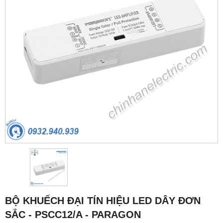
BỘ KHUẾCH ĐẠI TÍN HIỆU LED DÂY ĐƠN
SẮC - PSCC12/A - PARAGON