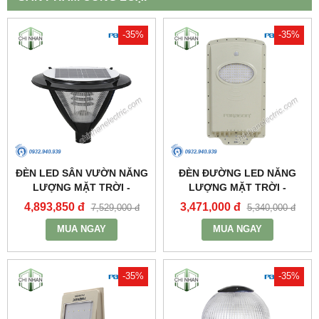
-35%
-35%
ĐÈN LED SÂN VƯỜN NĂNG
ĐÈN ĐƯỜNG LED NĂNG
LƯỢNG MẶT TRỜI -
LƯỢNG MẶT TRỜI -
PSOGA20L - PARAGON
PSOWB1065 - PARAGON
4,893,850 đ
3,471,000 đ
7,529,000 đ
5,340,000 đ
MUA NGAY
MUA NGAY
-35%
-35%