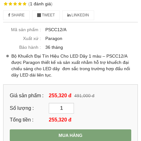
(
1
đánh giá
)
SHARE
TWEET
LINKEDIN
Mã sản phẩm :
PSCC12/A
Xuất xứ :
Paragon
Bảo hành :
36 tháng
Bộ Khuếch Đại Tín Hiệu Cho LED Dây 1 màu – PSCC12/A
được Paragon thiết kế và sản xuất nhằm hỗ trợ khuếch đại
chiếu sáng cho LED dây đơn sắc trong trường hợp đấu nối
dây LED dài liên tục.
Giá sản phẩm :
255,320 đ
491,000 đ
Số lượng :
Tổng tiền :
255,320
đ
MUA HÀNG