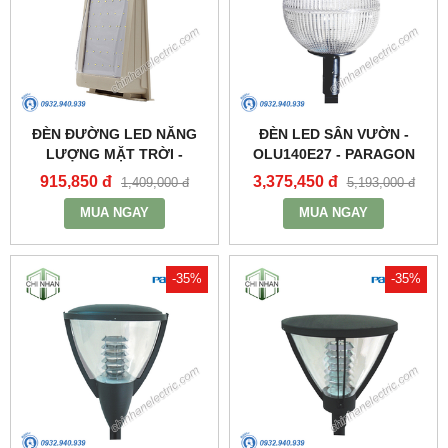
ĐÈN ĐƯỜNG LED NĂNG
ĐÈN LED SÂN VƯỜN -
LƯỢNG MẶT TRỜI -
OLU140E27 - PARAGON
PSOWA565 - PARAGON
915,850 đ
3,375,450 đ
1,409,000 đ
5,193,000 đ
MUA NGAY
MUA NGAY
-35%
-35%