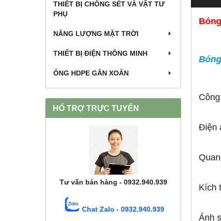
THIẾT BỊ CHỐNG SÉT VÀ VẬT TƯ
PHỤ
Bóng
NĂNG LƯỢNG MẶT TRỜI
THIẾT BỊ ĐIỆN THÔNG MINH
Bóng
ỐNG HDPE GÂN XOẮN
Công
HỔ TRỢ TRỰC TUYẾN
Điện
Quan
Tư vấn bán hàng - 0932.940.939
Kích
Chat Zalo - 0932.940.939
Ánh 