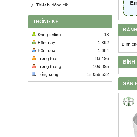
Em
Thiết bị đóng cắt
THỐNG KÊ
ĐÁNH
Đang online
18
Hôm nay
1,392
Bình ch
Hôm qua
1,684
Trong tuần
83,496
BÌNH
Trong tháng
109,895
Tổng cộng
15,056,632
SẢN 