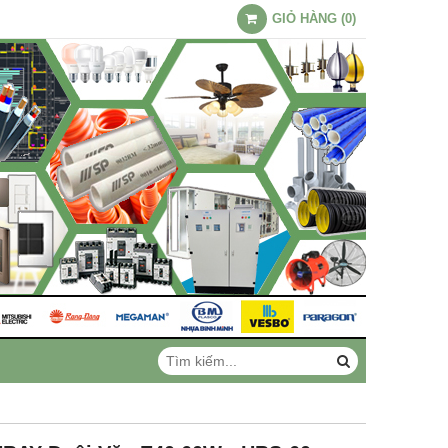
GIỎ HÀNG
(
0
)