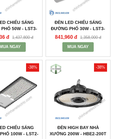
ED CHIẾU SÁNG
ĐÈN LED CHIẾU SÁNG
PHỐ 50W - LST3-
ĐƯỜNG PHỐ 30W - LST3-
50 - MPE
30 - MPE
36 đ
841,960 đ
1,437,800 đ
1,358,000 đ
MUA NGAY
MUA NGAY
-38%
-38%
ED CHIẾU SÁNG
ĐÈN HIGH BAY NHÀ
HỐ 100W - LST2-
XƯỞNG 200W - HBE2-200T