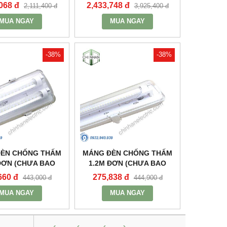
100 - MPE
- MPE
068 đ
2,433,748 đ
2,111,400 đ
3,925,400 đ
MUA NGAY
MUA NGAY
-38%
-38%
ĐÈN CHỐNG THẤM
MÁNG ĐÈN CHỐNG THẤM
ĐƠN (CHƯA BAO
1.2M ĐƠN (CHƯA BAO
NG VÀ TĂNG PHÔ)
GỒM BÓNG VÀ TĂNG PHÔ)
660 đ
275,838 đ
443,000 đ
444,900 đ
WP-218 - MPE
- MWP-136 - MPE
MUA NGAY
MUA NGAY