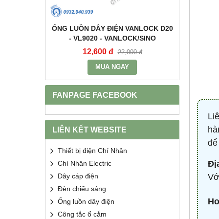
+E 16A IP67
ỐNG LUỒN DÂY ĐIỆN VANLOCK D20
TỤ BÙ 
2 - MPE
- VL9020 - VANLOCK/SINO
HDCA
12,600 đ
68
400 đ
22,000 đ
MUA NGAY
FANPAGE FACEBOOK
Li
hà
LIÊN KẾT WEBSITE
để
Thiết bị điện Chí Nhân
Đị
Chí Nhân Electric
Vớ
Dây cáp điện
Đèn chiếu sáng
Ho
Ống luồn dây điện
Công tắc ổ cắm