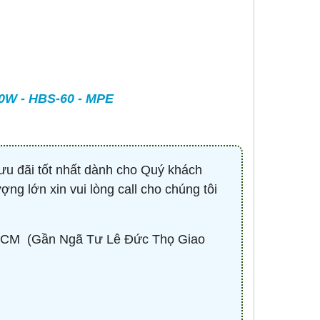
-
CONTACTOR 3P 40A 18.5KW ( KHỞI
BÓNG LED HIGHBAY 
ĐỘNG TỪ ) - HDC34011M7 - HIMEL
100W - HBV2-1
Liên hệ 0932.940.939
670,530 đ
1,
0W - HBS-60 - MPE
MUA NG
ưu đãi tốt nhất dành cho Quý khách
ợng lớn xin vui lòng call cho chúng tôi
CM ​ (Gần Ngã Tư Lê Đức Thọ Giao