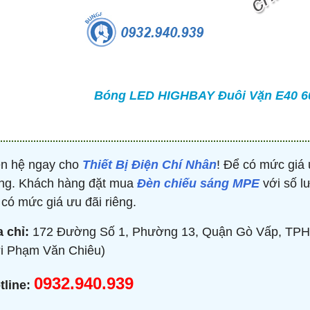
TRÒN 20KVAR 3P 450V -
BỘ ĐIỀU KHIỂN TỤ BÙ 380V 4 CẤP 
P304500203 - HIMEL
HJKL5CQ4S - HIMEL
2,000 đ
876,645 đ
1,479,000 đ
1,759,000 đ
Bóng LED HIGHBAY Đuôi Vặn E40 6
MUA NGAY
MUA NGAY
ên hệ ngay cho
Thiết Bị Điện Chí Nhân
! Để có mức giá 
ng. Khách hàng đặt mua
Đèn chiếu sáng MPE
với số lư
 có mức giá ưu đãi riêng.
a chỉ:
172 Đường Số 1, Phường 13, Quận Gò Vấp, TPH
i Phạm Văn Chiêu)
0932.940.939
tline: