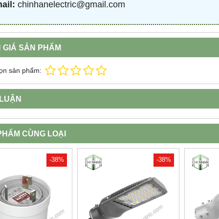
ail:
chinhanelectric@gmail.com
 GIÁ SẢN PHẨM
ọn sản phẩm:
 LUẬN
PHẨM CÙNG LOẠI
-38%
-38%