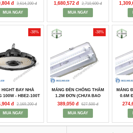
200 - MPE
150 - MPE
0,804 đ
1,680,572 đ
1,309,
3,614,200 đ
2,710,600 đ
MUA NGAY
MUA NGAY
-38%
-38%
 HIGHT BAY NHÀ
MÁNG ĐÈN CHỐNG THẤM
MÁNG 
 100W - HBE2-100T
1.2M ĐƠN (CHƯA BAO
0.6M 
- MPE
GỒM BÓNG VÀ TĂNG PHÔ)
GỒM BÓ
4,904 đ
389,050 đ
274,
2,169,200 đ
627,500 đ
- MWP-236 - MPE
- M
MUA NGAY
MUA NGAY