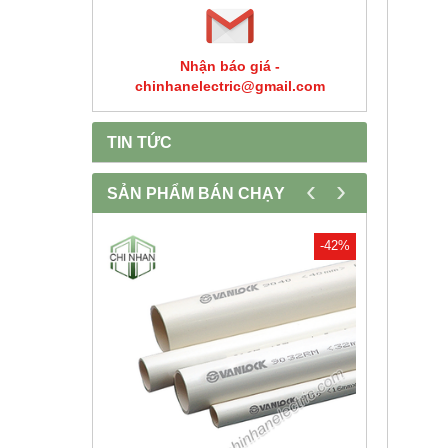
Nhận báo giá -
chinhanelectric@gmail.com
TIN TỨC
‹
›
SẢN PHẨM BÁN CHẠY
-30%
-42%