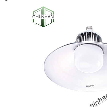
-53%
-50%