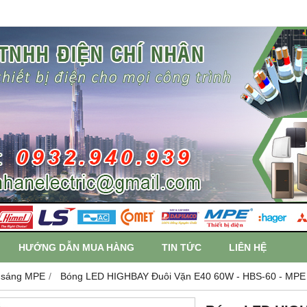
HƯỚNG DẪN MUA HÀNG
TIN TỨC
LIÊN HỆ
 sáng MPE
Bóng LED HIGHBAY Đuôi Vặn E40 60W - HBS-60 - MPE