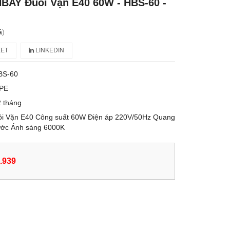
BAY Đuôi Vặn E40 60W - HBS-60 -
á
)
ET
LINKEDIN
BS-60
PE
 tháng
i Vặn E40 Công suất 60W Điện áp 220V/50Hz Quang
ước Ánh sáng 6000K
.939