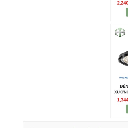
2,24
ĐÈN
XƯỞNG
1,34