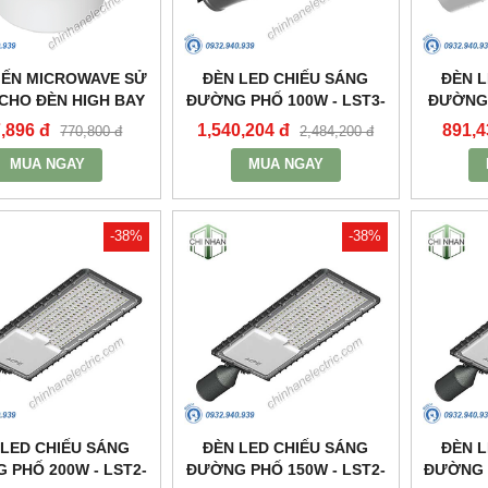
IẾN MICROWAVE SỬ
ĐÈN LED CHIẾU SÁNG
ĐÈN L
CHO ĐÈN HIGH BAY
ĐƯỜNG PHỐ 100W - LST3-
ĐƯỜNG 
XƯỞNG HBE2_MPE
100 - MPE
,896 đ
1,540,204 đ
891,4
770,800 đ
2,484,200 đ
MUA NGAY
MUA NGAY
-38%
-38%
 LED CHIẾU SÁNG
ĐÈN LED CHIẾU SÁNG
ĐÈN L
 PHỐ 200W - LST2-
ĐƯỜNG PHỐ 150W - LST2-
ĐƯỜNG P