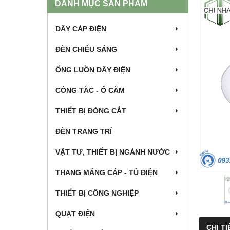
DANH MỤC SẢN PHẨM
DÂY CÁP ĐIỆN
ĐÈN CHIẾU SÁNG
ỐNG LUỒN DÂY ĐIỆN
CÔNG TẮC - Ổ CẮM
THIẾT BỊ ĐÓNG CẮT
ĐÈN TRANG TRÍ
VẬT TƯ, THIẾT BỊ NGÀNH NƯỚC
THANG MÁNG CÁP - TỦ ĐIỆN
THIẾT BỊ CÔNG NGHIỆP
QUẠT ĐIỆN
CHI TI