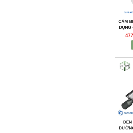
CẢM B
DỤNG 
NHÀ 
477
ĐÈN
ĐƯỜNG