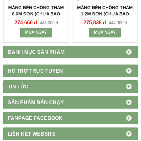
MÁNG ĐÈN CHỐNG THẤM
MÁNG ĐÈN CHỐNG THẤM
0.6M ĐƠN (CHƯA BAO
1.2M ĐƠN (CHƯA BAO
GỒM BÓNG VÀ TĂNG PHÔ)
GỒM BÓNG VÀ TĂNG PHÔ)
274,660 đ
275,838 đ
443,000 đ
444,900 đ
- MWP-218 - MPE
- MWP-136 - MPE
MUA NGAY
MUA NGAY
DANH MỤC SẢN PHẨM
HỔ TRỢ TRỰC TUYẾN
TIN TỨC
SẢN PHẨM BÁN CHẠY
FANPAGE FACEBOOK
LIÊN KẾT WEBSITE