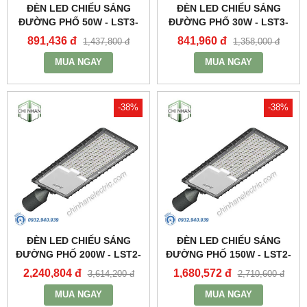
ĐÈN LED CHIẾU SÁNG
ĐÈN LED CHIẾU SÁNG
ĐƯỜNG PHỐ 50W - LST3-
ĐƯỜNG PHỐ 30W - LST3-
50 - MPE
30 - MPE
891,436 đ
841,960 đ
1,437,800 đ
1,358,000 đ
MUA NGAY
MUA NGAY
-38%
-38%
ĐÈN LED CHIẾU SÁNG
ĐÈN LED CHIẾU SÁNG
ĐƯỜNG PHỐ 200W - LST2-
ĐƯỜNG PHỐ 150W - LST2-
200 - MPE
150 - MPE
2,240,804 đ
1,680,572 đ
3,614,200 đ
2,710,600 đ
MUA NGAY
MUA NGAY