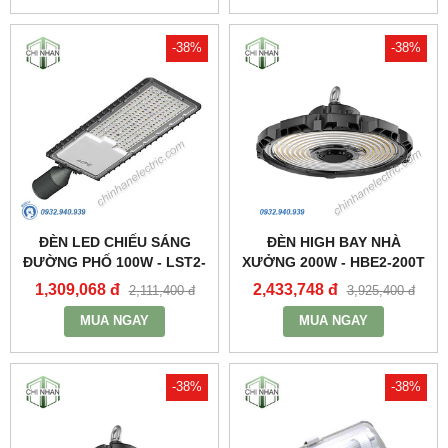
-38%
-38%
ĐÈN LED CHIẾU SÁNG
ĐÈN HIGH BAY NHÀ
ĐƯỜNG PHỐ 100W - LST2-
XƯỞNG 200W - HBE2-200T
100 - MPE
- MPE
1,309,068 đ
2,433,748 đ
2,111,400 đ
3,925,400 đ
MUA NGAY
MUA NGAY
-38%
-38%