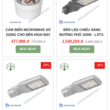
CẢM BIẾN MICROWAVE SỬ
ĐÈN LED CHIẾU SÁNG
DỤNG CHO ĐÈN HIGH BAY
ĐƯỜNG PHỐ 100W - LST3-
NHÀ XƯỞNG HBE2_MPE
100 - MPE
477,896 đ
1,540,204 đ
770,800 đ
2,484,200 đ
MUA NGAY
MUA NGAY
-38%
-38%