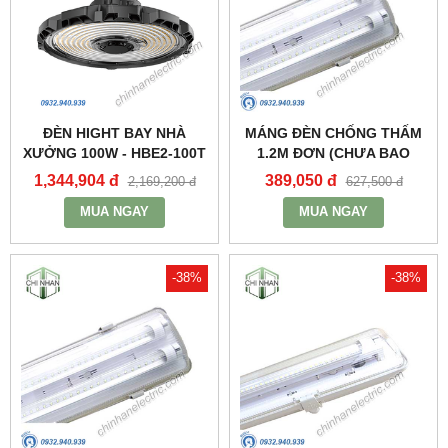
ĐÈN HIGHT BAY NHÀ
MÁNG ĐÈN CHỐNG THẤM
XƯỞNG 100W - HBE2-100T
1.2M ĐƠN (CHƯA BAO
- MPE
GỒM BÓNG VÀ TĂNG PHÔ)
1,344,904 đ
389,050 đ
2,169,200 đ
627,500 đ
- MWP-236 - MPE
MUA NGAY
MUA NGAY
-38%
-38%