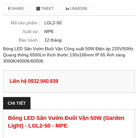
SHARE
TWEET
LINKEDIN
Mã sản phẩm :
LGL2-50
Xuất xứ :
MPE
Bảo hành :
12 tháng
Bóng LED Sân Vườn Đuôi Vặn Công suất 50W Điện áp 220V/50Hz
Quang thông 6500Lm Kích thước 130x166mm IP 65 Ánh sáng
3000K/4000K/6000K
Liên hệ 0932.940.939
CHI TIẾT
Bóng LED Sân Vườn Đuôi Vặn 50W (Garden
Light) - LGL2-50 - MPE