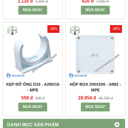
1,116 đ
620 đ
1,800 đ
1,000 đ
MUA NGAY
MUA NGAY
-38%
-38%
KẸP ĐỠ ỐNG D16 - A280/16
HỘP BOX 200X200 - A882 -
- MPE
MPE
558 đ
28,954 đ
900 đ
46,700 đ
MUA NGAY
MUA NGAY
DANH MỤC SẢN PHẨM