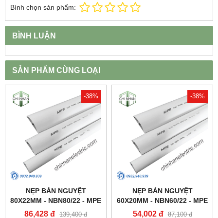
Bình chọn sản phẩm:
BÌNH LUẬN
SẢN PHẨM CÙNG LOẠI
-38%
-38%
NẸP BÁN NGUYỆT
NẸP BÁN NGUYỆT
80X22MM - NBN80/22 - MPE
60X20MM - NBN60/22 - MPE
86,428 đ
54,002 đ
139,400 đ
87,100 đ