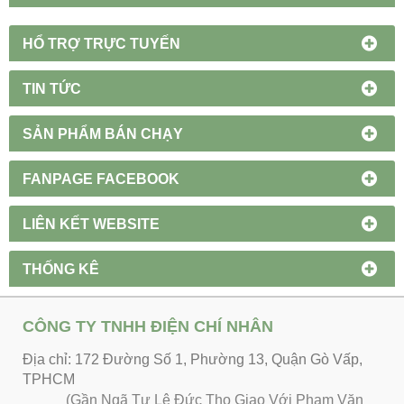
HỔ TRỢ TRỰC TUYẾN
TIN TỨC
SẢN PHẨM BÁN CHẠY
FANPAGE FACEBOOK
LIÊN KẾT WEBSITE
THỐNG KÊ
CÔNG TY TNHH ĐIỆN CHÍ NHÂN
Địa chỉ: 172 Đường Số 1, Phường 13, Quận Gò Vấp,
TPHCM
(Gần Ngã Tư Lê Đức Thọ Giao Với Phạm Văn