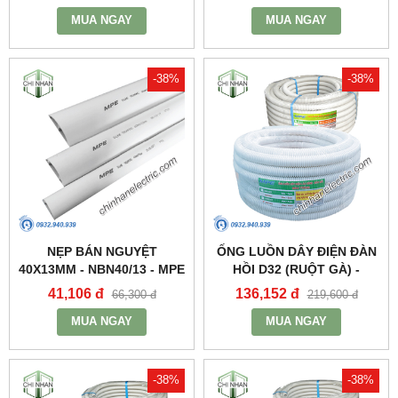
MUA NGAY
MUA NGAY
-38%
-38%
NẸP BÁN NGUYỆT
ỐNG LUỒN DÂY ĐIỆN ĐÀN
40X13MM - NBN40/13 - MPE
HỒI D32 (RUỘT GÀ) -
A9032CT - MPE
41,106 đ
136,152 đ
66,300 đ
219,600 đ
MUA NGAY
MUA NGAY
-38%
-38%