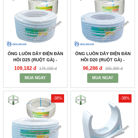
ỐNG LUỒN DÂY ĐIỆN ĐÀN
ỐNG LUỒN DÂY ĐIỆN ĐÀN
HỒI D25 (RUỘT GÀ) -
HỒI D20 (RUỘT GÀ) -
A9025CT - MPE
A9020CT - MPE
109,182 đ
96,286 đ
176,100 đ
155,300 đ
MUA NGAY
MUA NGAY
-38%
-38%