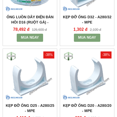
ỐNG LUỒN DÂY ĐIỆN ĐÀN
KẸP ĐỠ ỐNG D32 - A280/32
HỒI D16 (RUỘT GÀ) -
- MPE
A9016CT - MPE
78,492 đ
1,302 đ
126,600 đ
2,100 đ
MUA NGAY
MUA NGAY
-38%
-38%
KẸP ĐỠ ỐNG D25 - A280/25
KẸP ĐỠ ỐNG D20 - A280/20
- MPE
- MPE