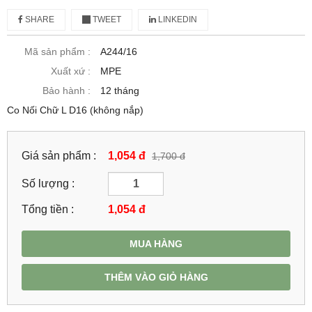
SHARE
TWEET
LINKEDIN
Mã sản phẩm :
A244/16
Xuất xứ :
MPE
Bảo hành :
12 tháng
Co Nối Chữ L D16 (không nắp)
Giá sản phẩm :
1,054 đ
1,700 đ
Số lượng :
Tổng tiền :
1,054
đ
MUA HÀNG
THÊM VÀO GIỎ HÀNG