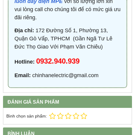
luồn dây điện MPE
với số lượng lớn xin
vui lòng call cho chúng tôi để có mức giá ưu
đãi riêng.
Địa chỉ:
172 Đường Số 1, Phường 13,
Quận Gò Vấp, TPHCM ​ (Gần Ngã Tư Lê
Đức Thọ Giao Với Phạm Văn Chiêu)
0932.940.939
Hotline:
Email:
chinhanelectric@gmail.com
ĐÁNH GIÁ SẢN PHẨM
Bình chọn sản phẩm:
BÌNH LUẬN