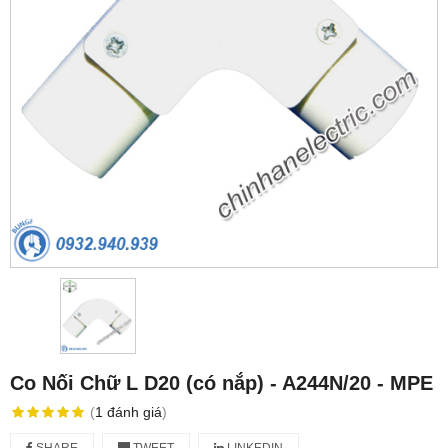
Co Nối Chữ L D20 (có nắp) - A244N/20 - MPE
(
1
đánh giá
)
SHARE
TWEET
LINKEDIN