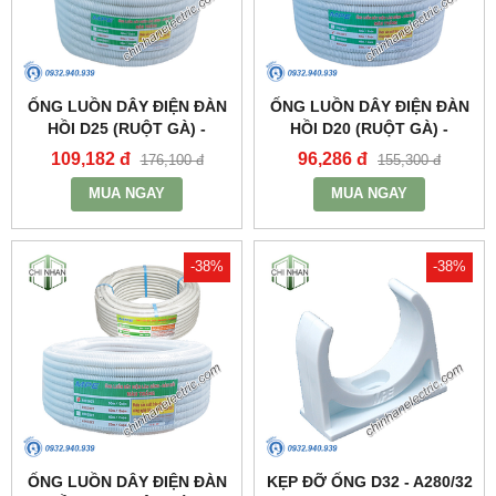
ỐNG LUỒN DÂY ĐIỆN ĐÀN
ỐNG LUỒN DÂY ĐIỆN ĐÀN
HỒI D25 (RUỘT GÀ) -
HỒI D20 (RUỘT GÀ) -
A9025CT - MPE
A9020CT - MPE
109,182 đ
96,286 đ
176,100 đ
155,300 đ
MUA NGAY
MUA NGAY
-38%
-38%
ỐNG LUỒN DÂY ĐIỆN ĐÀN
KẸP ĐỠ ỐNG D32 - A280/32