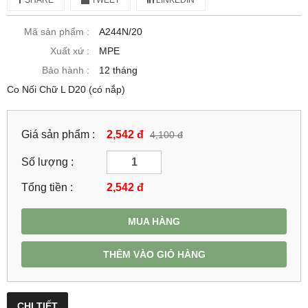
Mã sản phẩm :
A244N/20
Xuất xứ :
MPE
Bảo hành :
12 tháng
Co Nối Chữ L D20 (có nắp)
Giá sản phẩm :
2,542 đ
4,100 đ
Số lượng :
Tổng tiền :
2,542
đ
MUA HÀNG
THÊM VÀO GIỎ HÀNG
CHI TIẾT