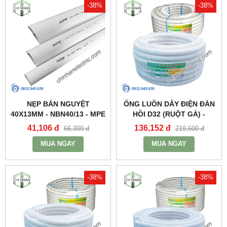
-38%
-38%
NẸP BÁN NGUYỆT
ỐNG LUỒN DÂY ĐIỆN ĐÀN
40X13MM - NBN40/13 - MPE
HỒI D32 (RUỘT GÀ) -
A9032CT - MPE
41,106 đ
136,152 đ
66,300 đ
219,600 đ
MUA NGAY
MUA NGAY
-38%
-38%