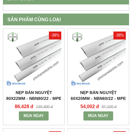
SẢN PHẨM CÙNG LOẠI
-38%
-38%
NẸP BÁN NGUYỆT
NẸP BÁN NGUYỆT
80X22MM - NBN80/22 - MPE
60X20MM - NBN60/22 - MPE
86,428 đ
54,002 đ
139,400 đ
87,100 đ
MUA NGAY
MUA NGAY