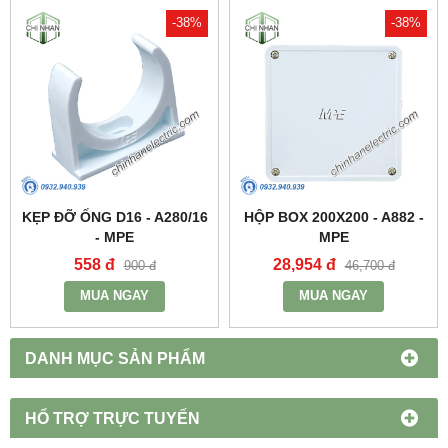
-38%
-38%
KẸP ĐỠ ỐNG D16 - A280/16
HỘP BOX 200X200 - A882 -
- MPE
MPE
558 đ
28,954 đ
900 đ
46,700 đ
MUA NGAY
MUA NGAY
DANH MỤC SẢN PHẨM
HỔ TRỢ TRỰC TUYẾN