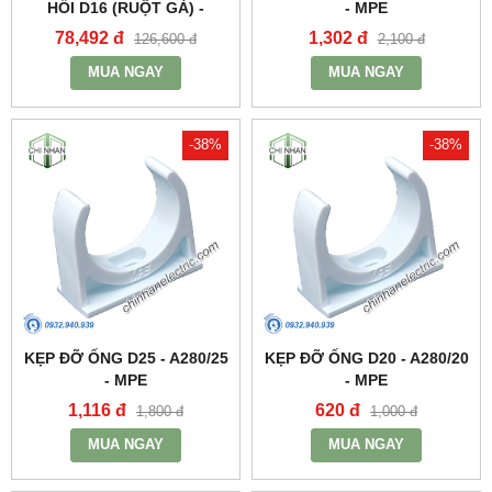
HỒI D16 (RUỘT GÀ) -
- MPE
A9016CT - MPE
78,492 đ
1,302 đ
126,600 đ
2,100 đ
MUA NGAY
MUA NGAY
-38%
-38%
KẸP ĐỠ ỐNG D25 - A280/25
KẸP ĐỠ ỐNG D20 - A280/20
- MPE
- MPE
1,116 đ
620 đ
1,800 đ
1,000 đ
MUA NGAY
MUA NGAY