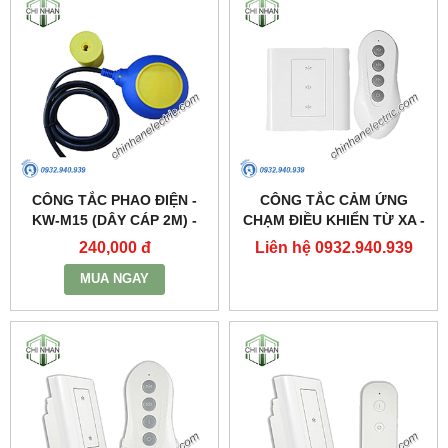
CÔNG TẮC PHAO ĐIỆN -
CÔNG TẮC CẢM ỨNG
KW-M15 (DÂY CÁP 2M) -
CHẠM ĐIỀU KHIỂN TỪ XA -
KAWASAN
DK3S(3 KÊNH) - KAWASAN
240,000 đ
Liên hệ 0932.940.939
MUA NGAY