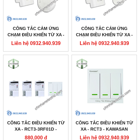
CÔNG TẮC CẢM ỨNG
CÔNG TẮC CẢM ỨNG
CHẠM ĐIỀU KHIỂN TỪ XA -
CHẠM ĐIỀU KHIỂN TỪ XA -
DK2S(2 KÊNH) - KAWASAN
DK1S(1 KÊNH) - KAWASAN
Liên hệ 0932.940.939
Liên hệ 0932.940.939
CÔNG TẮC ĐIỀU KHIỂN TỪ
CÔNG TẮC ĐIỀU KHIỂN TỪ
XA - RCT3-3RF01D -
XA - RCT3 - KAWASAN
KAWASAN
880,000 đ
Liên hệ 0932.940.939