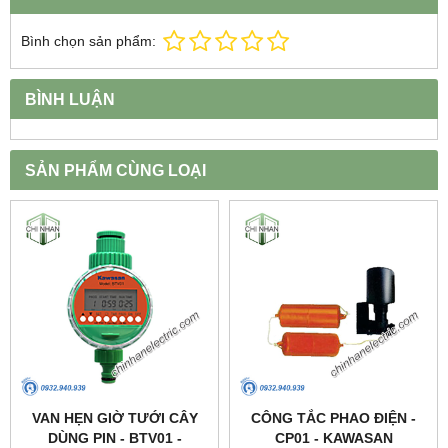
Bình chọn sản phẩm:
BÌNH LUẬN
SẢN PHẨM CÙNG LOẠI
VAN HẸN GIỜ TƯỚI CÂY
CÔNG TẮC PHAO ĐIỆN -
DÙNG PIN - BTV01 -
CP01 - KAWASAN