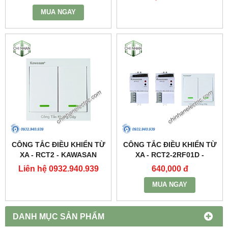
MUA NGAY
CÔNG TẮC ĐIỀU KHIỂN TỪ
CÔNG TẮC ĐIỀU KHIỂN TỪ
XA - RCT2 - KAWASAN
XA - RCT2-2RF01D -
KAWASAN
Liên hệ 0932.940.939
640,000 đ
MUA NGAY
DANH MỤC SẢN PHẨM