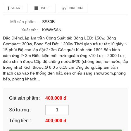
SHARE
TWEET
LINKEDIN
Mã sản phẩm :
SS30B
Xuất xứ :
KAWASAN
Đặc Điểm:Lắp âm trần Công Suất tải: Bóng LED: 150w, Bóng
Compact: 300w, Bóng Sợi Đốt: 1200w Thời gian trễ tự tắt:10 giây ~
15 phút Độ cao lắp đặt:2~3m Góc quét hình nón:180° Bán kính
cảm ứng:2~3m Điều kiện môi trườngcảm ứng:<10 Lux - 2000 Lux,
điều chỉnh được Cấp độ chống nước:IP20 (chống bụi, hơi nước, lắp
trong nhà) Kích thước:Ø 8.0 x 6.15 cm Ứng dụng:Lắp âm trần
thạch cao vào hệ thống đèn hắt, đèn chiếu sáng showroom,phòng
bếp, phòng khách…
Giá sản phẩm :
400,000 đ
Số lượng :
Tổng tiền :
400,000
đ