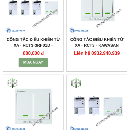
CÔNG TẮC ĐIỀU KHIỂN TỪ
CÔNG TẮC ĐIỀU KHIỂN TỪ
XA - RCT3-3RF01D -
XA - RCT3 - KAWASAN
KAWASAN
880,000 đ
Liên hệ 0932.940.939
MUA NGAY