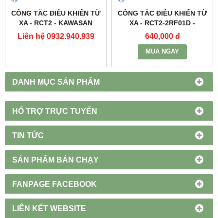
CÔNG TẮC ĐIỀU KHIỂN TỪ
CÔNG TẮC ĐIỀU KHIỂN TỪ
XA - RCT2 - KAWASAN
XA - RCT2-2RF01D -
KAWASAN
Liên hệ 0932.940.939
640,000 đ
MUA NGAY
DANH MỤC SẢN PHẨM
HỔ TRỢ TRỰC TUYẾN
TIN TỨC
SẢN PHẨM BÁN CHẠY
FANPAGE FACEBOOK
LIÊN KẾT WEBSITE