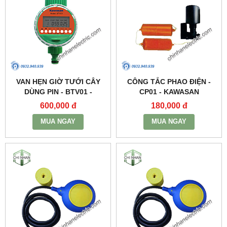
VAN HẸN GIỜ TƯỚI CÂY
CÔNG TẮC PHAO ĐIỆN -
DÙNG PIN - BTV01 -
CP01 - KAWASAN
KAWASAN
600,000 đ
180,000 đ
MUA NGAY
MUA NGAY