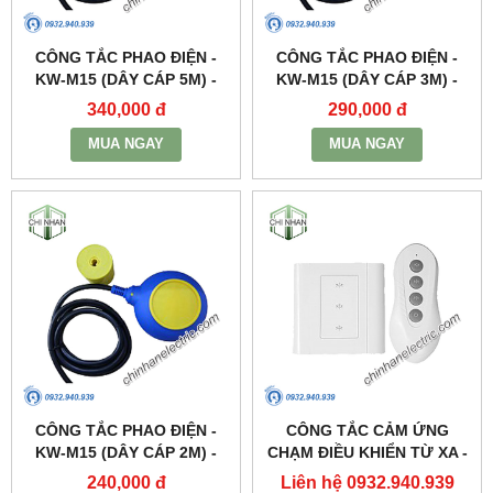
CÔNG TẮC PHAO ĐIỆN -
CÔNG TẮC PHAO ĐIỆN -
KW-M15 (DÂY CÁP 5M) -
KW-M15 (DÂY CÁP 3M) -
KAWASAN
KAWASAN
340,000 đ
290,000 đ
MUA NGAY
MUA NGAY
CÔNG TẮC PHAO ĐIỆN -
CÔNG TẮC CẢM ỨNG
KW-M15 (DÂY CÁP 2M) -
CHẠM ĐIỀU KHIỂN TỪ XA -
KAWASAN
DK3S(3 KÊNH) - KAWASAN
240,000 đ
Liên hệ 0932.940.939