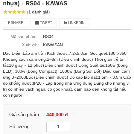
nhựa) - RS04 - KAWAS
(
1
đánh giá
)
SHARE
TWEET
LINKEDIN
Mã sản phẩm :
RS04
Xuất xứ :
KAWASAN
Đặc Điểm:Lắp âm trần Kích thước:7.2x5.8cm Góc quét:180°x360°
Khoảng cách cảm ứng:2~8m (Điều chỉnh được) Thời gian trễ tự
tắt:10 giây ~ 12 phút (Điều chỉnh được) Công Suất tải:150w (bóng
LED); 300w (Bóng Compact); 1000w (Bóng Sợi Đốt) Điều kiện cảm
ứng:3~2000Lux (Điều chỉnh được) Độ cao lắp đặt:1,5m ~ 3,5m Cấp
độ chống nước:IP20 - Lắp trong nhà Ứng dụng:Dùng cho những vị
trí có nhiều vách ngăn, có góc khuất, đảm bảo đèn không tắt nếu
còn người
Giá sản phẩm :
440,000 đ
Số lượng :