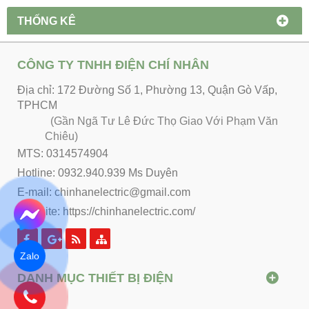
THỐNG KÊ
CÔNG TY TNHH ĐIỆN CHÍ NHÂN
Địa chỉ: 172 Đường Số 1, Phường 13, Quận Gò Vấp,
TPHCM
(Gần Ngã Tư Lê Đức Thọ Giao Với Phạm Văn
Chiêu)
MTS: 0314574904
Hotline: 0932.940.939 Ms Duyên
E-mail: chinhanelectric@gmail.com
Website:
https://chinhanelectric.com/
Zalo
DANH MỤC THIẾT BỊ ĐIỆN