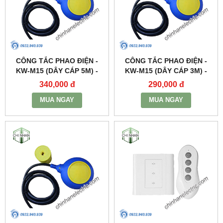
CÔNG TẮC PHAO ĐIỆN -
CÔNG TẮC PHAO ĐIỆN -
KW-M15 (DÂY CÁP 5M) -
KW-M15 (DÂY CÁP 3M) -
KAWASAN
KAWASAN
340,000 đ
290,000 đ
MUA NGAY
MUA NGAY