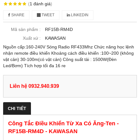
(
1
đánh giá
)
SHARE
TWEET
LINKEDIN
Mã sản phẩm :
RF15B-RM4D
Xuất xứ :
KAWASAN
Nguồn cấp:160-240V Sóng Radio RF433Mhz Chức năng học lệnh
nhận remote điều khiển Khoảng cách điều khiển :100~200 (không
vật cản) 30-100m(có vật cản) Công suất tải : 1500W(Đèn
Led/Bơm) Tích hợp tối đa 16 re
Liên hệ 0932.940.939
CHI TIẾT
Công Tắc Điều Khiển Từ Xa Có Ăng-Ten -
RF15B-RM4D - KAWASAN