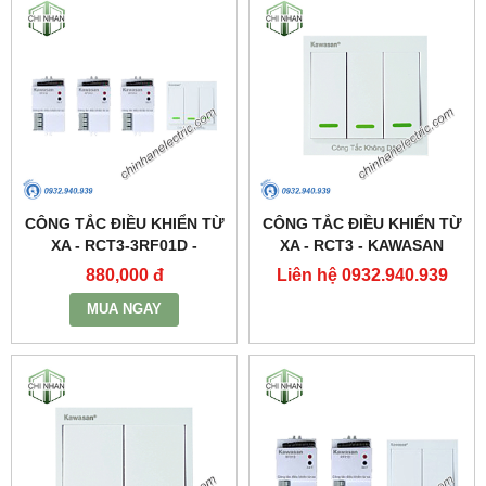
CÔNG TẮC ĐIỀU KHIỂN TỪ
CÔNG TẮC ĐIỀU KHIỂN TỪ
XA - RCT3-3RF01D -
XA - RCT3 - KAWASAN
KAWASAN
880,000 đ
Liên hệ 0932.940.939
MUA NGAY