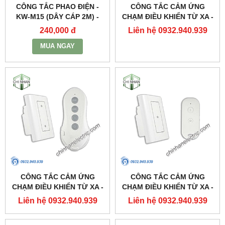
CÔNG TẮC PHAO ĐIỆN -
CÔNG TẮC CẢM ỨNG
KW-M15 (DÂY CÁP 2M) -
CHẠM ĐIỀU KHIỂN TỪ XA -
KAWASAN
DK3S(3 KÊNH) - KAWASAN
240,000 đ
Liên hệ 0932.940.939
MUA NGAY
CÔNG TẮC CẢM ỨNG
CÔNG TẮC CẢM ỨNG
CHẠM ĐIỀU KHIỂN TỪ XA -
CHẠM ĐIỀU KHIỂN TỪ XA -
DK2S(2 KÊNH) - KAWASAN
DK1S(1 KÊNH) - KAWASAN
Liên hệ 0932.940.939
Liên hệ 0932.940.939