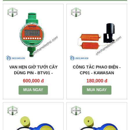
VAN HẸN GIỜ TƯỚI CÂY
CÔNG TẮC PHAO ĐIỆN -
DÙNG PIN - BTV01 -
CP01 - KAWASAN
KAWASAN
600,000 đ
180,000 đ
MUA NGAY
MUA NGAY