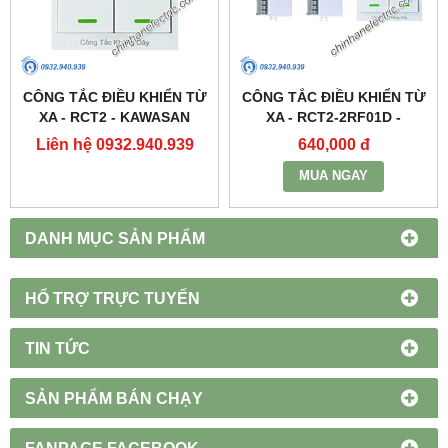
CÔNG TẮC ĐIỀU KHIỂN TỪ
CÔNG TẮC ĐIỀU KHIỂN TỪ
XA - RCT2 - KAWASAN
XA - RCT2-2RF01D -
KAWASAN
Liên hệ 0932.940.939
640,000 đ
MUA NGAY
DANH MỤC SẢN PHẨM
HỔ TRỢ TRỰC TUYẾN
TIN TỨC
SẢN PHẨM BÁN CHẠY
FANPAGE FACEBOOK