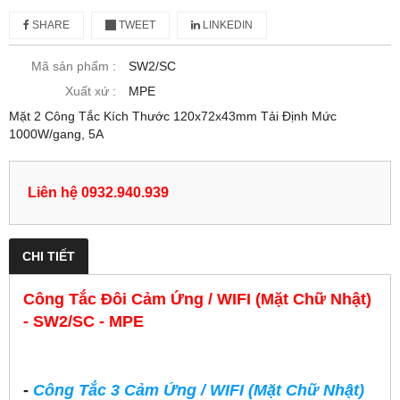
SHARE
TWEET
LINKEDIN
Mã sản phẩm :
SW2/SC
Xuất xứ :
MPE
Mặt 2 Công Tắc Kích Thước 120x72x43mm Tải Định Mức
1000W/gang, 5A
Liên hệ 0932.940.939
CHI TIẾT
Công Tắc Đôi Cảm Ứng / WIFI (Mặt Chữ Nhật)
- SW2/SC - MPE
-
Công Tắc 3 Cảm Ứng / WIFI (Mặt Chữ Nhật)