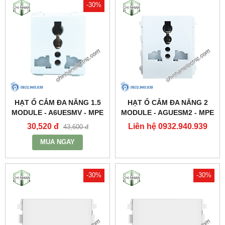
-30%
HẠT Ổ CẮM ĐA NĂNG 1.5
HẠT Ổ CẮM ĐA NĂNG 2
MODULE - A6UESMV - MPE
MODULE - AGUESM2 - MPE
30,520 đ
Liên hệ 0932.940.939
43,600 đ
MUA NGAY
-30%
-30%