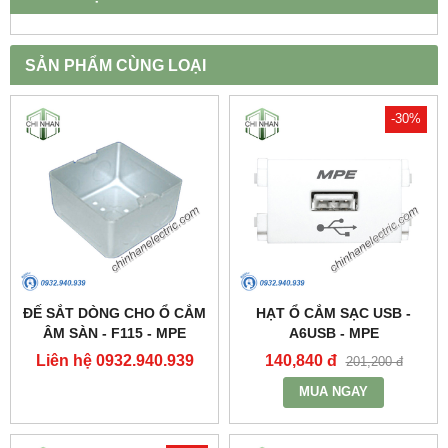
SẢN PHẨM CÙNG LOẠI
-30%
ĐẾ SẮT DÒNG CHO Ổ CẮM
HẠT Ổ CẮM SẠC USB -
ÂM SÀN - F115 - MPE
A6USB - MPE
Liên hệ 0932.940.939
140,840 đ
201,200 đ
MUA NGAY