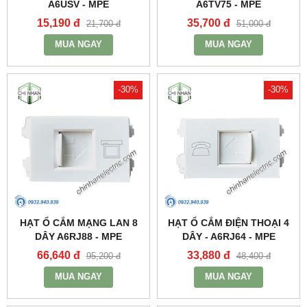
A6USV - MPE
A6TV75 - MPE
15,190 đ
35,700 đ
21,700 đ
51,000 đ
MUA NGAY
MUA NGAY
-30%
-30%
HẠT Ổ CẮM MẠNG LAN 8
HẠT Ổ CẮM ĐIỆN THOẠI 4
DÂY A6RJ88 - MPE
DÂY - A6RJ64 - MPE
66,640 đ
33,880 đ
95,200 đ
48,400 đ
MUA NGAY
MUA NGAY