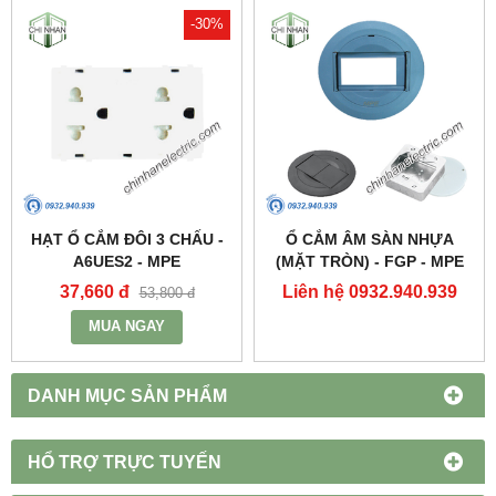
-30%
HẠT Ổ CẮM ĐÔI 3 CHẤU -
Ổ CẮM ÂM SÀN NHỰA
A6UES2 - MPE
(MẶT TRÒN) - FGP - MPE
37,660 đ
Liên hệ 0932.940.939
53,800 đ
MUA NGAY
DANH MỤC SẢN PHẨM
HỔ TRỢ TRỰC TUYẾN