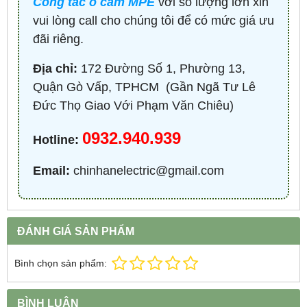
Công tắc ổ cắm MPE
với số lượng lớn xin
vui lòng call cho chúng tôi để có mức giá ưu
đãi riêng.
Địa chỉ:
172 Đường Số 1, Phường 13,
Quận Gò Vấp, TPHCM ​ (Gần Ngã Tư Lê
Đức Thọ Giao Với Phạm Văn Chiêu)
0932.940.939
Hotline:
Email:
chinhanelectric@gmail.com
ĐÁNH GIÁ SẢN PHẨM
Bình chọn sản phẩm:
BÌNH LUẬN