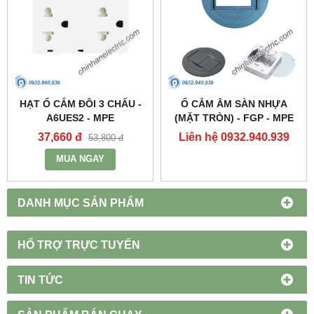
HẠT Ổ CẮM ĐÔI 3 CHẤU -
Ổ CẮM ÂM SÀN NHỰA
A6UES2 - MPE
(MẶT TRÒN) - FGP - MPE
37,660 đ
Liên hệ 0932.940.939
53,800 đ
MUA NGAY
DANH MỤC SẢN PHẨM
HỔ TRỢ TRỰC TUYẾN
TIN TỨC