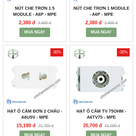
NÚT CHE TRƠN 1.5
NÚT CHE TRƠN 1 MODULE
MODULE - A6P - MPE
- A6P - MPE
2,380 đ
2,380 đ
3,400 đ
3,400 đ
MUA NGAY
MUA NGAY
-30%
-30%
HẠT Ổ CẮM ĐƠN 2 CHẤU -
HẠT Ổ CẮM TV 75OHM -
A6USV - MPE
A6TV75 - MPE
15,190 đ
35,700 đ
21,700 đ
51,000 đ
MUA NGAY
MUA NGAY