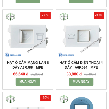
-30%
-30%
HẠT Ổ CẮM MẠNG LAN 8
HẠT Ổ CẮM ĐIỆN THOẠI 4
DÂY A6RJ88 - MPE
DÂY - A6RJ64 - MPE
66,640 đ
33,880 đ
95,200 đ
48,400 đ
MUA NGAY
MUA NGAY
-30%