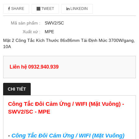
SHARE
TWEET
LINKEDIN
Mã sản phẩm :
SWV2/SC
Xuất xứ :
MPE
Mặt 2 Công Tắc Kích Thước 86x86mm Tải Định Mức 3700W/gang,
10A
Liên hệ 0932.940.939
CHI TIẾT
Công Tắc Đôi Cảm Ứng / WIFI (Mặt Vuông) -
SWV2/SC - MPE
-
Công Tắc Đôi Cảm Ứng / WIFI (Mặt Vuông)