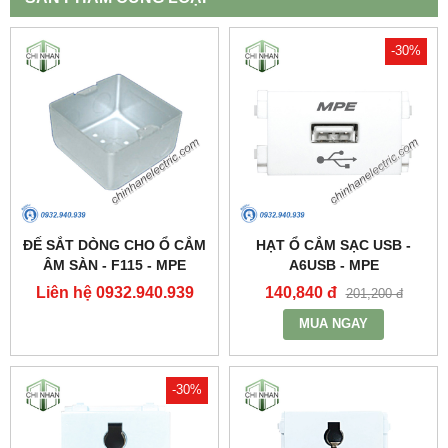
-30%
ĐẾ SẮT DÒNG CHO Ổ CẮM
HẠT Ổ CẮM SẠC USB -
ÂM SÀN - F115 - MPE
A6USB - MPE
Liên hệ 0932.940.939
140,840 đ
201,200 đ
MUA NGAY
-30%