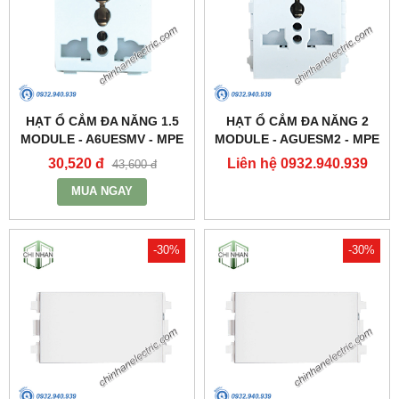
HẠT Ổ CẮM ĐA NĂNG 1.5
HẠT Ổ CẮM ĐA NĂNG 2
MODULE - A6UESMV - MPE
MODULE - AGUESM2 - MPE
30,520 đ
Liên hệ 0932.940.939
43,600 đ
MUA NGAY
-30%
-30%