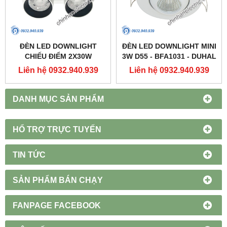
ĐÈN LED DOWNLIGHT
ĐÈN LED DOWNLIGHT MINI
CHIẾU ĐIỂM 2X30W
3W D55 - BFA1031 - DUHAL
250X137 - DFC2302 -
Liên hệ 0932.940.939
Liên hệ 0932.940.939
DUHAL
DANH MỤC SẢN PHẨM
HỔ TRỢ TRỰC TUYẾN
TIN TỨC
SẢN PHẨM BÁN CHẠY
FANPAGE FACEBOOK