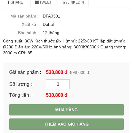
SHARE
TWEET
LINKEDIN
Mã sản phẩm :
DFA0301
Xuất xứ :
Duhal
Bảo hành :
12 tháng
Công suất: 30W Kích thước ØxH (mm): 225x60 KT lắp đặt (mm):
Ø200 Điện áp: 220V/50Hz Ánh sáng: 3000K/6500K Quang thông:
3000lm CRI: 85
Giá sản phẩm :
538,800 đ
898,000 đ
Số lượng :
Tổng tiền :
538,800
đ
MUA HÀNG
THÊM VÀO GIỎ HÀNG