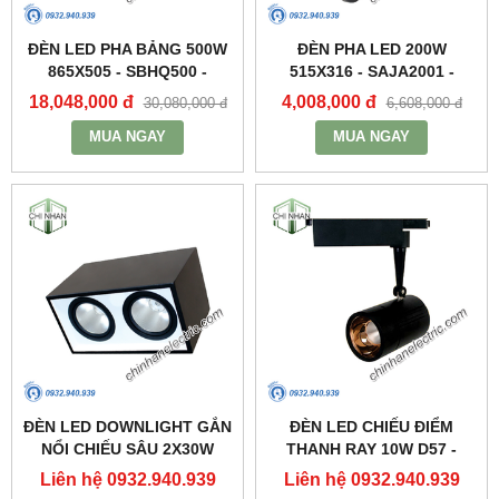
ĐÈN LED PHA BẢNG 500W
ĐÈN PHA LED 200W
865X505 - SBHQ500 -
515X316 - SAJA2001 -
DUHAL
DUHAL
18,048,000 đ
4,008,000 đ
30,080,000 đ
6,608,000 đ
MUA NGAY
MUA NGAY
ĐÈN LED DOWNLIGHT GẮN
ĐÈN LED CHIẾU ĐIỂM
NỔI CHIẾU SÂU 2X30W
THANH RAY 10W D57 -
310X160 - DFB2301 -
DIA1101 - DUHAL
Liên hệ 0932.940.939
Liên hệ 0932.940.939
DUHAL