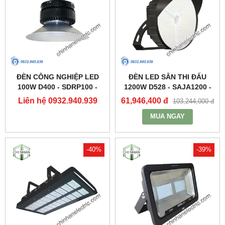
ĐÈN CÔNG NGHIỆP LED
ĐÈN LED SÂN THI ĐẤU
100W D400 - SDRP100 -
1200W D528 - SAJA1200 -
DUHAL
DUHAL
Liên hệ 0932.940.939
61,946,400 đ
103,244,000 đ
MUA NGAY
-40%
-39%