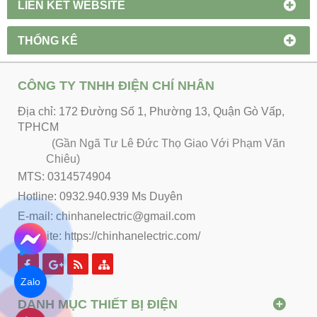
LIÊN KẾT WEBSITE
THỐNG KÊ
CÔNG TY TNHH ĐIỆN CHÍ NHÂN
Địa chỉ: 172 Đường Số 1, Phường 13, Quận Gò Vấp,
TPHCM
(Gần Ngã Tư Lê Đức Thọ Giao Với Phạm Văn
Chiêu)
MTS: 0314574904
Hotline: 0932.940.939 Ms Duyên
E-mail: chinhanelectric@gmail.com
Website:
https://chinhanelectric.com/
Zalo
DANH MỤC THIẾT BỊ ĐIỆN