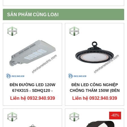
SẢN PHẨM CÙNG LOẠI
ĐÈN ĐƯỜNG LED 120W
ĐÈN LED CÔNG NGHIỆP
674X315 - SDHQ120 -
CHỐNG THẤM 150W (ĐÈN
DUHAL
HIGHBAY NHÀ XƯỞNG) -
Liên hệ 0932.940.939
Liên hệ 0932.940.939
DDB150 - DUHAL
-40%