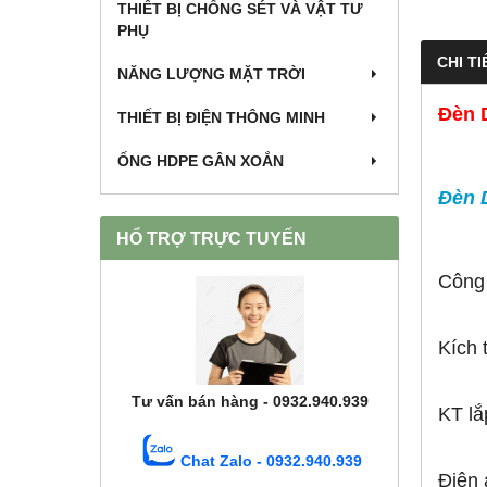
THIẾT BỊ CHỐNG SÉT VÀ VẬT TƯ
PHỤ
CHI TI
NĂNG LƯỢNG MẶT TRỜI
Đèn 
THIẾT BỊ ĐIỆN THÔNG MINH
ỐNG HDPE GÂN XOẮN
Đèn 
HỔ TRỢ TRỰC TUYẾN
Công
Kích
Tư vấn bán hàng - 0932.940.939
KT lắ
Chat Zalo - 0932.940.939
Điện 