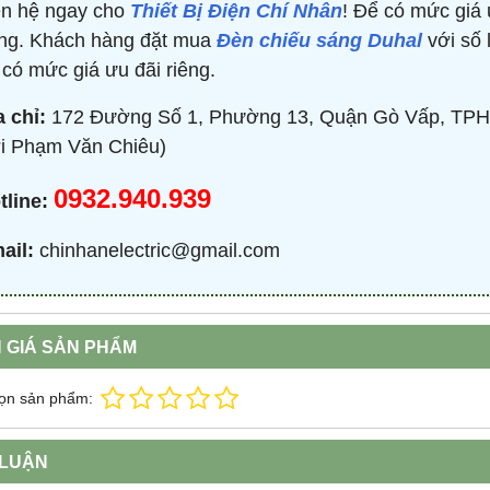
ên hệ ngay cho
Thiết Bị Điện Chí Nhân
! Để có mức giá 
ng. Khách hàng đặt mua
Đèn chiếu sáng Duhal
với số 
 có mức giá ưu đãi riêng.
a chỉ:
172 Đường Số 1, Phường 13, Quận Gò Vấp, TPH
i Phạm Văn Chiêu)
0932.940.939
tline:
ail:
chinhanelectric@gmail.com
 GIÁ SẢN PHẨM
ọn sản phẩm:
 LUẬN