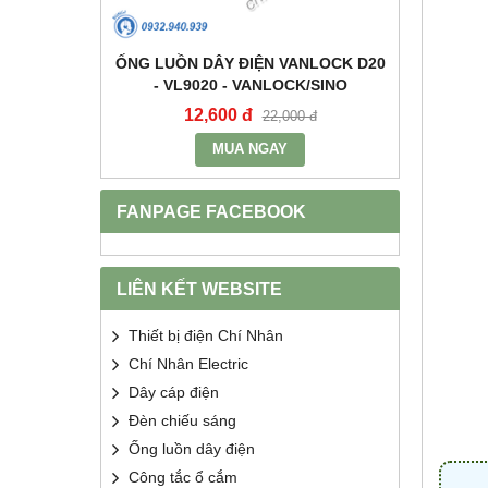
+E 16A IP67
ỐNG LUỒN DÂY ĐIỆN VANLOCK D20
TỤ BÙ 
2 - MPE
- VL9020 - VANLOCK/SINO
HDCA
12,600 đ
68
400 đ
22,000 đ
MUA NGAY
FANPAGE FACEBOOK
LIÊN KẾT WEBSITE
Thiết bị điện Chí Nhân
Chí Nhân Electric
Dây cáp điện
Đèn chiếu sáng
Ống luồn dây điện
Công tắc ổ cắm