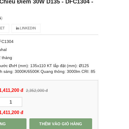
Chiếu Điểm 30W D135 - DFC1304 -
á
)
ET
LINKEDIN
FC1304
uhal
 tháng
hước ØxH (mm): 135x110 KT lắp đặt (mm): Ø125
h sáng: 3000K/6500K Quang thông: 3000lm CRI: 85
1,411,200 đ
2,352,000 đ
1,411,200
đ
ÀNG
THÊM VÀO GIỎ HÀNG