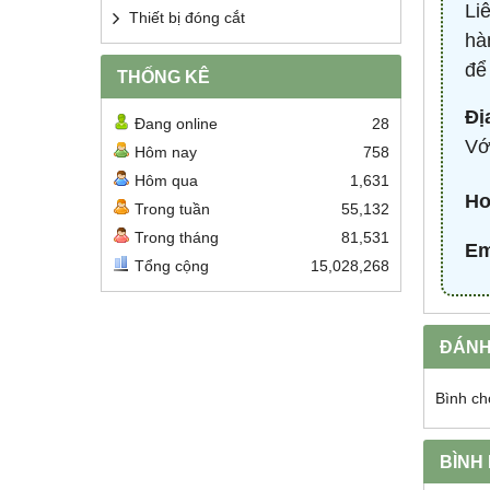
Li
Thiết bị đóng cắt
hà
để
THỐNG KÊ
Đị
Đang online
28
Vớ
Hôm nay
758
Hôm qua
1,631
Ho
Trong tuần
55,132
Trong tháng
81,531
Em
Tổng cộng
15,028,268
ĐÁNH
Bình ch
BÌNH