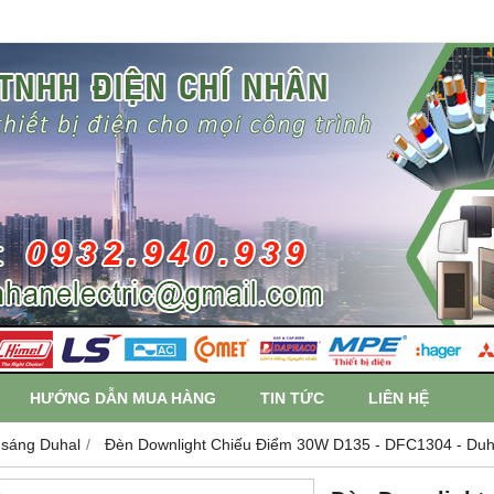
HƯỚNG DẪN MUA HÀNG
TIN TỨC
LIÊN HỆ
 sáng Duhal
Đèn Downlight Chiếu Điểm 30W D135 - DFC1304 - Duh