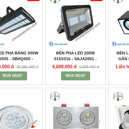
ED PHA BẢNG 500W
ĐÈN PHA LED 200W
ĐÈN 
X505 - SBHQ500 -
515X316 - SAJA2001 -
GẮN 
DUHAL
DUHAL
2X30W 3
8,000 đ
4,008,000 đ
Liên 
30,080,000 đ
6,608,000 đ
MUA NGAY
MUA NGAY