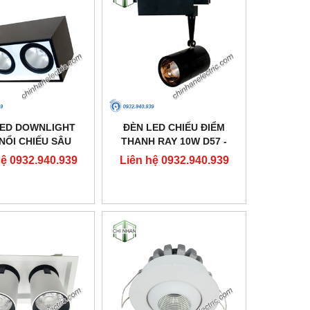
LED DOWNLIGHT
ĐÈN LED CHIẾU ĐIỂM
NỔI CHIẾU SÂU
THANH RAY 10W D57 -
10X160 - DFB2301
DIA1101 - DUHAL
hệ 0932.940.939
Liên hệ 0932.940.939
- DUHAL