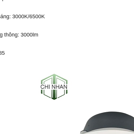
sáng: 3000K/6500K
g thông: 3000lm
85
-53%
-50%