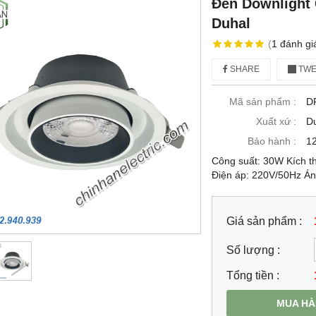
Đèn Downlight 
Duhal
(
1
đánh gi
SHARE
TWE
Mã sản phẩm :
D
Xuất xứ :
D
Bảo hành :
12
Công suất: 30W Kích t
Điện áp: 220V/50Hz Án
Giá sản phẩm :
Số lượng :
Tổng tiền :
MUA H