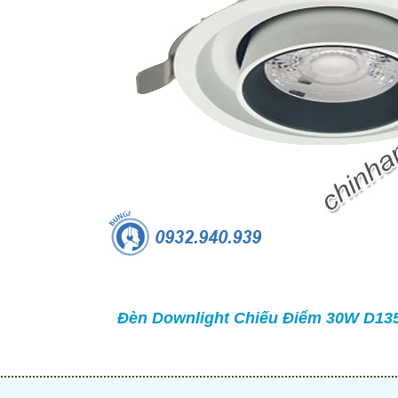
TRÒN 20KVAR 3P 450V -
BỘ ĐIỀU KHIỂN TỤ BÙ 380V 4 CẤP 
P304500203 - HIMEL
HJKL5CQ4S - HIMEL
2,000 đ
876,645 đ
1,479,000 đ
1,759,000 đ
MUA NGAY
MUA NGAY
Đèn Downlight Chiếu Điểm 30W D135