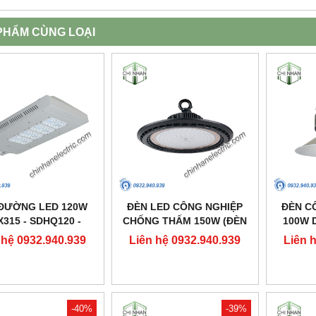
PHẨM CÙNG LOẠI
ĐƯỜNG LED 120W
ĐÈN LED CÔNG NGHIỆP
ĐÈN C
X315 - SDHQ120 -
CHỐNG THẤM 150W (ĐÈN
100W D
DUHAL
HIGHBAY NHÀ XƯỞNG) -
 hệ 0932.940.939
Liên hệ 0932.940.939
Liên 
DDB150 - DUHAL
-40%
-39%