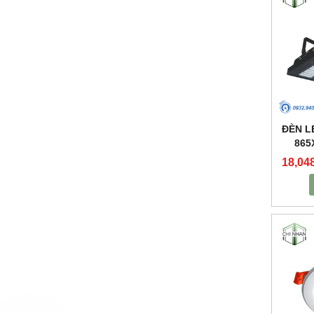
ĐÈN L
865
18,04