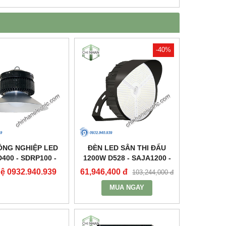
-40%
ÔNG NGHIỆP LED
ĐÈN LED SÂN THI ĐẤU
400 - SDRP100 -
1200W D528 - SAJA1200 -
DUHAL
DUHAL
hệ 0932.940.939
61,946,400 đ
103,244,000 đ
MUA NGAY