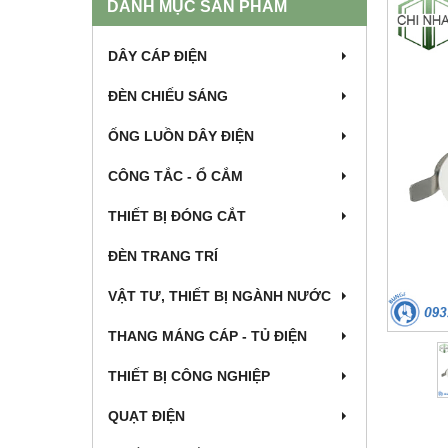
DANH MỤC SẢN PHẨM
DÂY CÁP ĐIỆN
ĐÈN CHIẾU SÁNG
ỐNG LUỒN DÂY ĐIỆN
CÔNG TẮC - Ổ CẮM
THIẾT BỊ ĐÓNG CẮT
ĐÈN TRANG TRÍ
VẬT TƯ, THIẾT BỊ NGÀNH NƯỚC
THANG MÁNG CÁP - TỦ ĐIỆN
THIẾT BỊ CÔNG NGHIỆP
QUẠT ĐIỆN