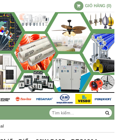
GIỎ HÀNG
(
0
)
al