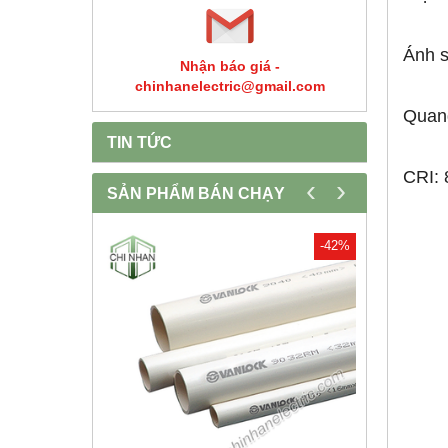
Ánh 
Nhận báo giá -
chinhanelectric@gmail.com
Quan
TIN TỨC
CRI: 
‹
›
SẢN PHẨM BÁN CHẠY
-30%
-42%