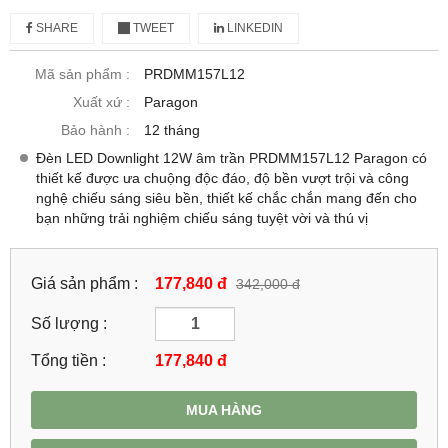
SHARE
TWEET
LINKEDIN
Mã sản phẩm :
PRDMM157L12
Xuất xứ :
Paragon
Bảo hành :
12 tháng
Đèn LED Downlight 12W âm trần PRDMM157L12 Paragon có
thiết kế được ưa chuộng độc đáo, độ bền vượt trội và công
nghệ chiếu sáng siêu bền, thiết kế chắc chắn mang đến cho
bạn những trải nghiệm chiếu sáng tuyệt vời và thú vị
Giá sản phẩm :
177,840 đ
342,000 đ
Số lượng :
Tổng tiền :
177,840
đ
MUA HÀNG