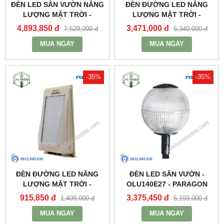
ĐÈN LED SÂN VƯỜN NĂNG
ĐÈN ĐƯỜNG LED NĂNG
LƯỢNG MẶT TRỜI -
LƯỢNG MẶT TRỜI -
PSOGA20L - PARAGON
PSOWB1065 - PARAGON
4,893,850 đ
3,471,000 đ
7,529,000 đ
5,340,000 đ
MUA NGAY
MUA NGAY
-35%
-35%
ĐÈN ĐƯỜNG LED NĂNG
ĐÈN LED SÂN VƯỜN -
LƯỢNG MẶT TRỜI -
OLU140E27 - PARAGON
PSOWA565 - PARAGON
915,850 đ
3,375,450 đ
1,409,000 đ
5,193,000 đ
MUA NGAY
MUA NGAY