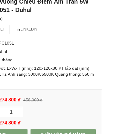
 Vuông Chiếu Điểm Âm Trần 5W
051 - Duhal
á
)
ET
LINKEDIN
FC1051
uhal
 tháng
ước LxWxH (mm): 120x120x80 KT lắp đặt (mm):
50Hz Ánh sáng: 3000K/6500K Quang thông: 550lm
274,800 đ
458,000 đ
274,800
đ