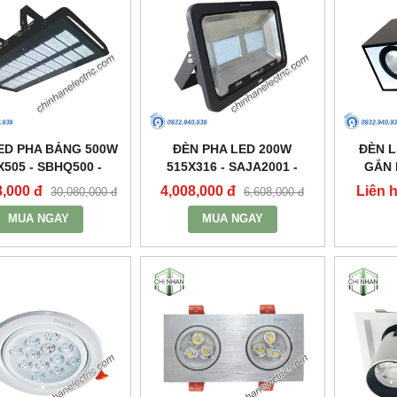
ED PHA BẢNG 500W
ĐÈN PHA LED 200W
ĐÈN 
X505 - SBHQ500 -
515X316 - SAJA2001 -
GẮN 
DUHAL
DUHAL
2X30W 3
8,000 đ
4,008,000 đ
Liên 
30,080,000 đ
6,608,000 đ
MUA NGAY
MUA NGAY