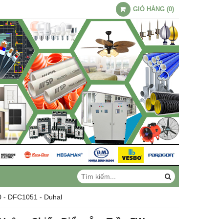
GIỎ HÀNG
(
0
)
 - DFC1051 - Duhal