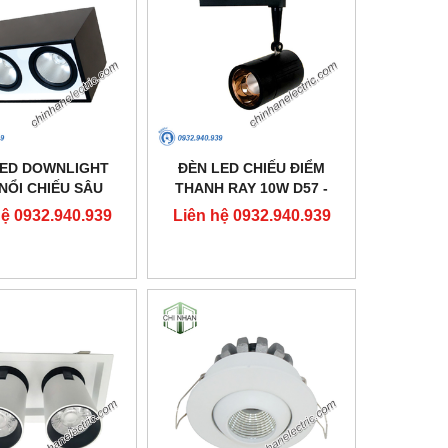
LED DOWNLIGHT
ĐÈN LED CHIẾU ĐIỂM
NỔI CHIẾU SÂU
THANH RAY 10W D57 -
10X160 - DFB2301
DIA1101 - DUHAL
hệ 0932.940.939
Liên hệ 0932.940.939
- DUHAL