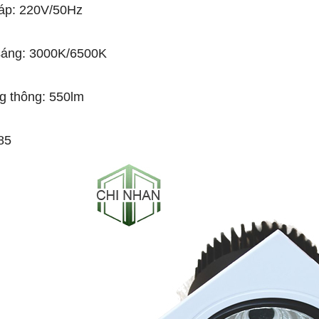
áp: 220V/50Hz
sáng: 3000K/6500K
g thông: 550lm
85
-53%
-50%