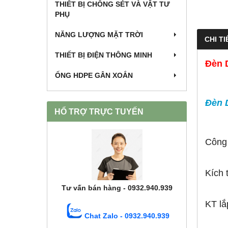
THIẾT BỊ CHỐNG SÉT VÀ VẬT TƯ
PHỤ
NĂNG LƯỢNG MẶT TRỜI
CHI TI
THIẾT BỊ ĐIỆN THÔNG MINH
Đèn 
ỐNG HDPE GÂN XOẮN
Đèn 
HỔ TRỢ TRỰC TUYẾN
Công
Kích
Tư vấn bán hàng - 0932.940.939
KT lắ
Chat Zalo - 0932.940.939