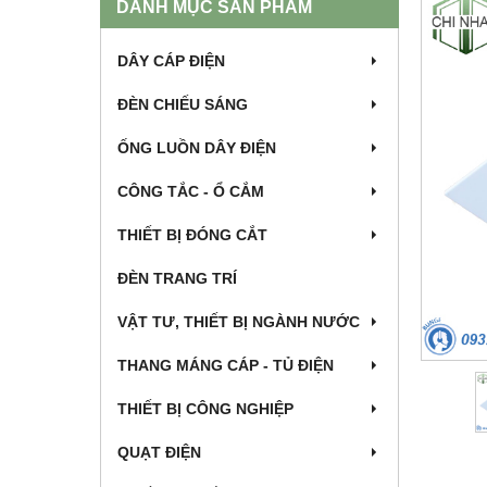
DANH MỤC SẢN PHẨM
DÂY CÁP ĐIỆN
ĐÈN CHIẾU SÁNG
ỐNG LUỒN DÂY ĐIỆN
CÔNG TẮC - Ổ CẮM
THIẾT BỊ ĐÓNG CẮT
ĐÈN TRANG TRÍ
VẬT TƯ, THIẾT BỊ NGÀNH NƯỚC
THANG MÁNG CÁP - TỦ ĐIỆN
THIẾT BỊ CÔNG NGHIỆP
QUẠT ĐIỆN