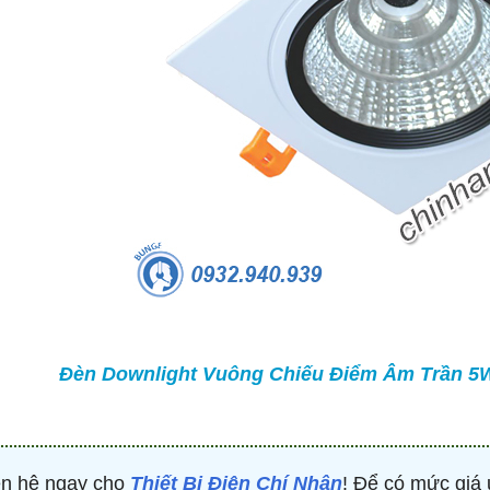
TRÒN 20KVAR 3P 450V -
BỘ ĐIỀU KHIỂN TỤ BÙ 380V 4 CẤP 
P304500203 - HIMEL
HJKL5CQ4S - HIMEL
2,000 đ
876,645 đ
1,479,000 đ
1,759,000 đ
MUA NGAY
MUA NGAY
Đèn Downlight Vuông Chiếu Điểm Âm Trần 5W
ên hệ ngay cho
Thiết Bị Điện Chí Nhân
! Để có mức giá 