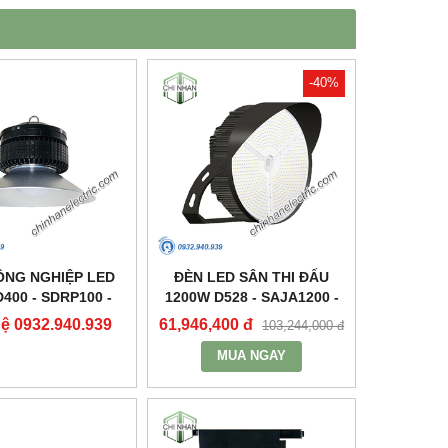
-40%
ÔNG NGHIỆP LED
ĐÈN LED SÂN THI ĐẤU
400 - SDRP100 -
1200W D528 - SAJA1200 -
DUHAL
DUHAL
hệ 0932.940.939
61,946,400 đ
103,244,000 đ
MUA NGAY