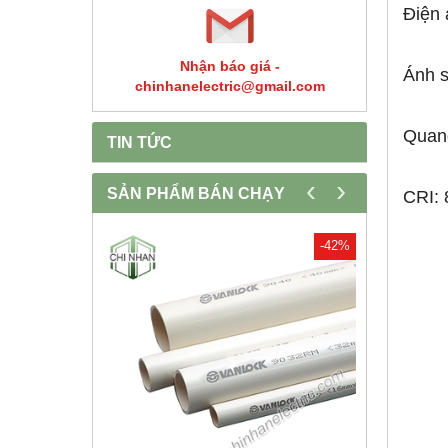
Điện 
Nhận báo giá -
Ánh 
chinhanelectric@gmail.com
Quan
TIN TỨC
‹
›
SẢN PHẨM BÁN CHẠY
CRI: 
-30%
-42%