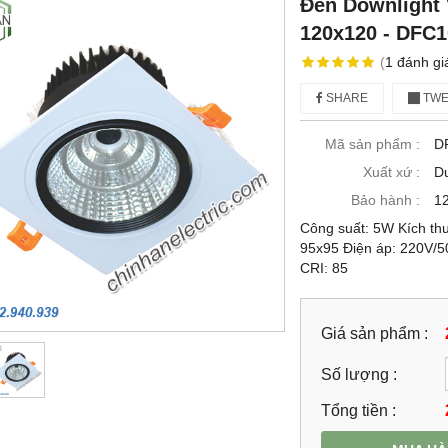
Đèn Downlight
120x120 - DFC1
(
1
đánh gi
SHARE
TWE
Mã sản phẩm :
D
Xuất xứ :
D
Bảo hành :
12
Công suất: 5W Kích th
95x95 Điện áp: 220V/
CRI: 85
Giá sản phẩm :
Số lượng :
Tổng tiền :