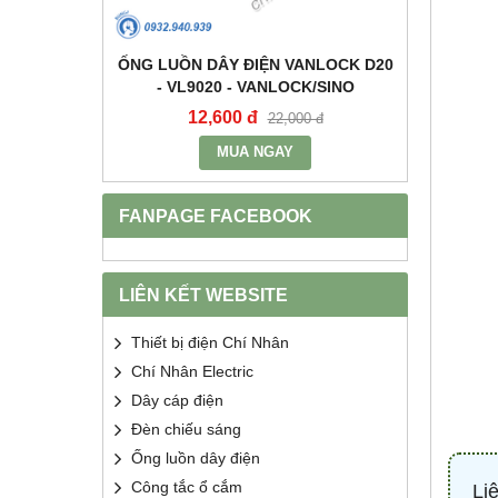
+E 16A IP67
ỐNG LUỒN DÂY ĐIỆN VANLOCK D20
TỤ BÙ 
2 - MPE
- VL9020 - VANLOCK/SINO
HDCA
12,600 đ
68
400 đ
22,000 đ
MUA NGAY
FANPAGE FACEBOOK
LIÊN KẾT WEBSITE
Thiết bị điện Chí Nhân
Chí Nhân Electric
Dây cáp điện
Đèn chiếu sáng
Ống luồn dây điện
Công tắc ổ cắm
Li