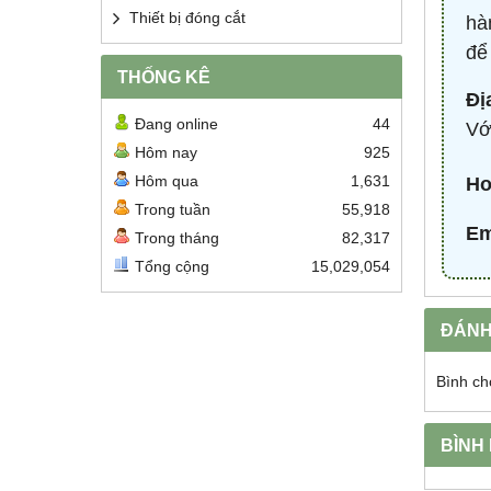
Thiết bị đóng cắt
hà
để
THỐNG KÊ
Đị
Đang online
44
Vớ
Hôm nay
925
Hôm qua
1,631
Ho
Trong tuần
55,918
Em
Trong tháng
82,317
Tổng cộng
15,029,054
ĐÁNH
Bình ch
BÌNH