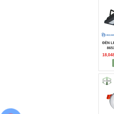
ĐÈN L
865
18,04