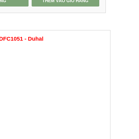
ÀNG
THÊM VÀO GIỎ HÀNG
DFC1051 - Duhal