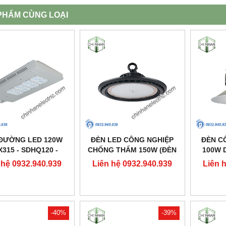
PHẨM CÙNG LOẠI
ĐƯỜNG LED 120W
ĐÈN LED CÔNG NGHIỆP
ĐÈN C
X315 - SDHQ120 -
CHỐNG THẤM 150W (ĐÈN
100W D
DUHAL
HIGHBAY NHÀ XƯỞNG) -
 hệ 0932.940.939
Liên hệ 0932.940.939
Liên 
DDB150 - DUHAL
-40%
-39%