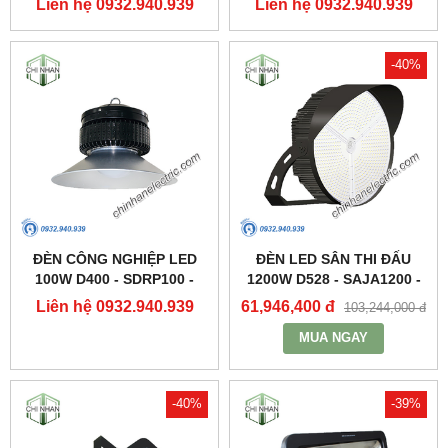
Liên hệ 0932.940.939
Liên hệ 0932.940.939
DDB150 - DUHAL
-40%
ĐÈN CÔNG NGHIỆP LED
ĐÈN LED SÂN THI ĐẤU
100W D400 - SDRP100 -
1200W D528 - SAJA1200 -
DUHAL
DUHAL
Liên hệ 0932.940.939
61,946,400 đ
103,244,000 đ
MUA NGAY
-40%
-39%