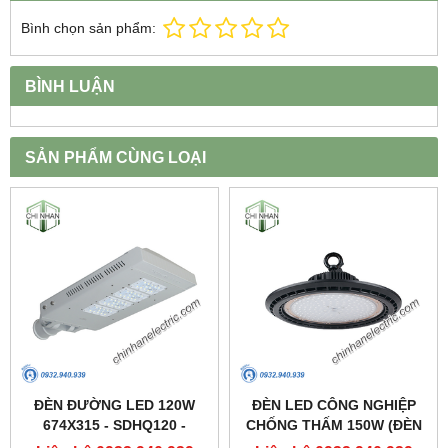
Bình chọn sản phẩm:
BÌNH LUẬN
SẢN PHẨM CÙNG LOẠI
ĐÈN ĐƯỜNG LED 120W
ĐÈN LED CÔNG NGHIỆP
674X315 - SDHQ120 -
CHỐNG THẤM 150W (ĐÈN
DUHAL
HIGHBAY NHÀ XƯỞNG) -