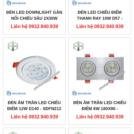
ĐÈN LED DOWNLIGHT GẮN
ĐÈN LED CHIẾU ĐIỂM
NỔI CHIẾU SÂU 2X30W
THANH RAY 10W D57 -
310X160 - DFB2301 -
DIA1101 - DUHAL
Liên hệ 0932.940.939
Liên hệ 0932.940.939
DUHAL
ĐÈN ÂM TRẦN LED CHIẾU
ĐÈN ÂM TRẦN LED CHIẾU
ĐIỂM 12W D140 - SDFN212
ĐIỂM 6W 180X90 -
- DUHAL
SDFC202 - DUHAL
Liên hệ 0932.940.939
Liên hệ 0932.940.939