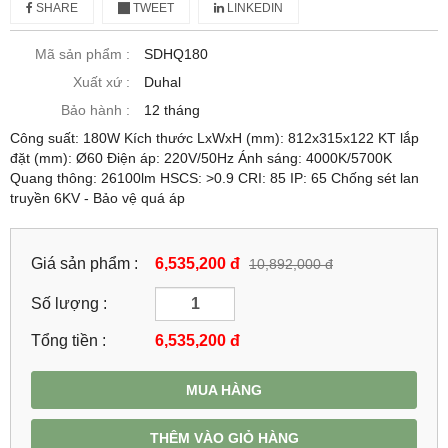
SHARE
TWEET
LINKEDIN
Mã sản phẩm :
SDHQ180
Xuất xứ :
Duhal
Bảo hành :
12 tháng
Công suất: 180W Kích thước LxWxH (mm): 812x315x122 KT lắp
đặt (mm): Ø60 Điện áp: 220V/50Hz Ánh sáng: 4000K/5700K
Quang thông: 26100lm HSCS: >0.9 CRI: 85 IP: 65 Chống sét lan
truyền 6KV - Bảo vệ quá áp
Giá sản phẩm :
6,535,200 đ
10,892,000 đ
Số lượng :
Tổng tiền :
6,535,200
đ
MUA HÀNG
THÊM VÀO GIỎ HÀNG