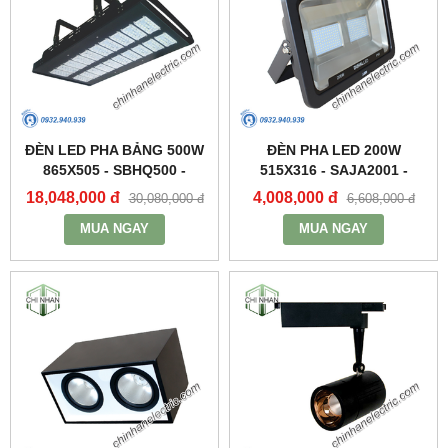
ĐÈN LED PHA BẢNG 500W
ĐÈN PHA LED 200W
865X505 - SBHQ500 -
515X316 - SAJA2001 -
DUHAL
DUHAL
18,048,000 đ
4,008,000 đ
30,080,000 đ
6,608,000 đ
MUA NGAY
MUA NGAY