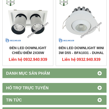
ĐÈN LED DOWNLIGHT
ĐÈN LED DOWNLIGHT MINI
CHIẾU ĐIỂM 2X30W
3W D55 - BFA1031 - DUHAL
250X137 - DFC2302 -
Liên hệ 0932.940.939
Liên hệ 0932.940.939
DUHAL
DANH MỤC SẢN PHẨM
HỔ TRỢ TRỰC TUYẾN
TIN TỨC