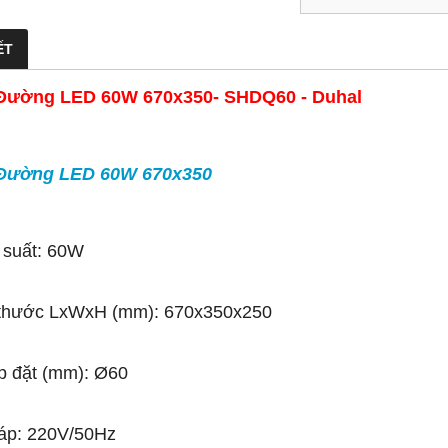
ẾT
Đường LED 60W 670x350- SHDQ60 - Duhal
Đường LED 60W 670x350
 suất: 60W
 thước LxWxH (mm): 670x350x250
p đặt (mm): Ø60
áp: 220V/50Hz