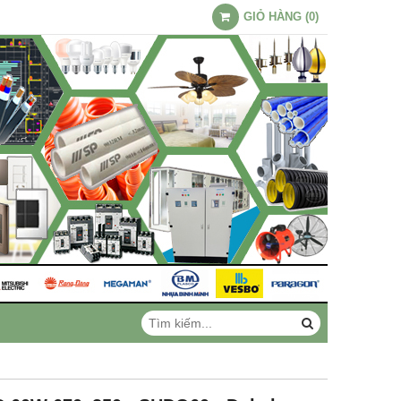
GIỎ HÀNG
(
0
)