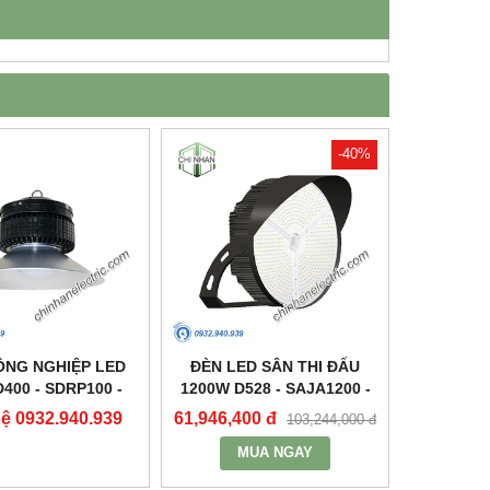
-40%
ÔNG NGHIỆP LED
ĐÈN LED SÂN THI ĐẤU
400 - SDRP100 -
1200W D528 - SAJA1200 -
DUHAL
DUHAL
hệ 0932.940.939
61,946,400 đ
103,244,000 đ
MUA NGAY