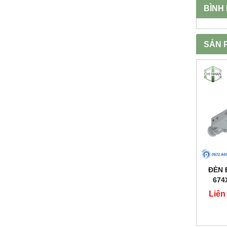
BÌNH
SẢN 
ĐÈN 
674
Liên