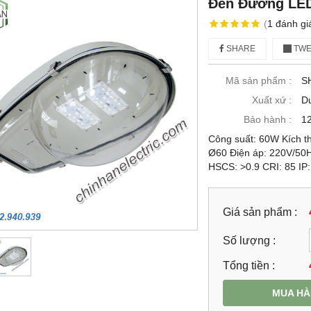
Đèn Đường LED
(
1
đánh gi
SHARE
TWE
Mã sản phẩm :
S
Xuất xứ :
D
Bảo hành :
12
Công suất: 60W Kích 
Ø60 Điện áp: 220V/50
HSCS: >0.9 CRI: 85 IP:
Giá sản phẩm :
Số lượng :
Tổng tiền :
MUA H