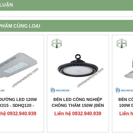
 LUẬN
PHẨM CÙNG LOẠI
ĐƯỜNG LED 120W
ĐÈN LED CÔNG NGHIỆP
ĐÈN C
X315 - SDHQ120 -
CHỐNG THẤM 150W (ĐÈN
100W D
DUHAL
HIGHBAY NHÀ XƯỞNG) -
 hệ 0932.940.939
Liên hệ 0932.940.939
Liên 
DDB150 - DUHAL