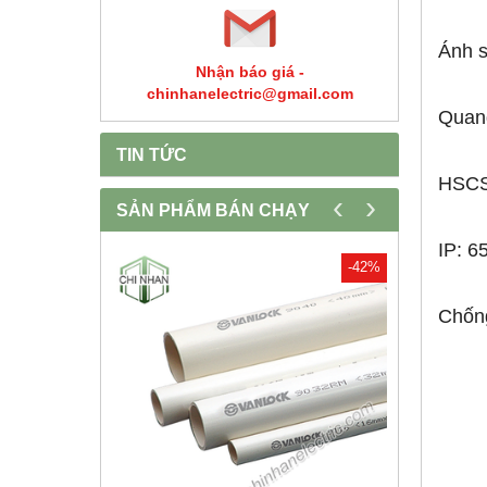
Ánh 
Nhận báo giá -
chinhanelectric@gmail.com
Quan
TIN TỨC
HSCS:
‹
›
SẢN PHẨM BÁN CHẠY
IP: 6
-30%
-42%
Chống