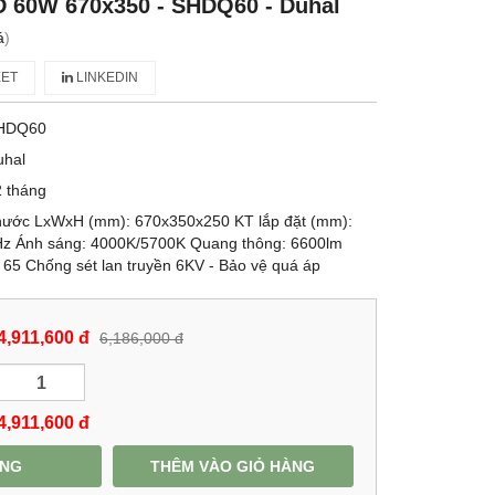
 60W 670x350 - SHDQ60 - Duhal
á
)
ET
LINKEDIN
HDQ60
uhal
 tháng
thước LxWxH (mm): 670x350x250 KT lắp đặt (mm):
Hz Ánh sáng: 4000K/5700K Quang thông: 6600lm
 65 Chống sét lan truyền 6KV - Bảo vệ quá áp
4,911,600 đ
6,186,000 đ
4,911,600
đ
ÀNG
THÊM VÀO GIỎ HÀNG