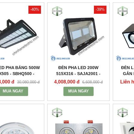
-40%
-39%
ED PHA BẢNG 500W
ĐÈN PHA LED 200W
ĐÈN 
X505 - SBHQ500 -
515X316 - SAJA2001 -
GẮN 
DUHAL
DUHAL
2X30W 3
8,000 đ
4,008,000 đ
Liên 
30,080,000 đ
6,608,000 đ
MUA NGAY
MUA NGAY