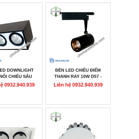
LED DOWNLIGHT
ĐÈN LED CHIẾU ĐIỂM
NỔI CHIẾU SÂU
THANH RAY 10W D57 -
10X160 - DFB2301
DIA1101 - DUHAL
hệ 0932.940.939
Liên hệ 0932.940.939
- DUHAL