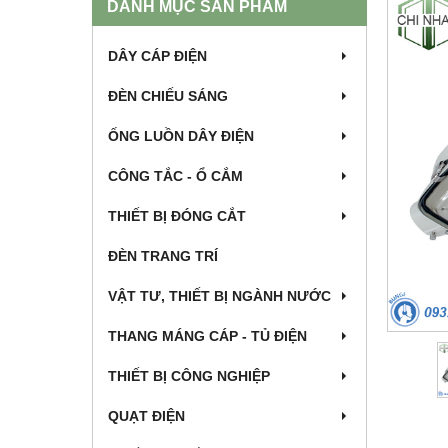
DANH MỤC SẢN PHẨM
DÂY CÁP ĐIỆN
ĐÈN CHIẾU SÁNG
ỐNG LUỒN DÂY ĐIỆN
CÔNG TẮC - Ổ CẮM
THIẾT BỊ ĐÓNG CẮT
ĐÈN TRANG TRÍ
VẬT TƯ, THIẾT BỊ NGÀNH NƯỚC
THANG MÁNG CÁP - TỦ ĐIỆN
THIẾT BỊ CÔNG NGHIỆP
QUẠT ĐIỆN