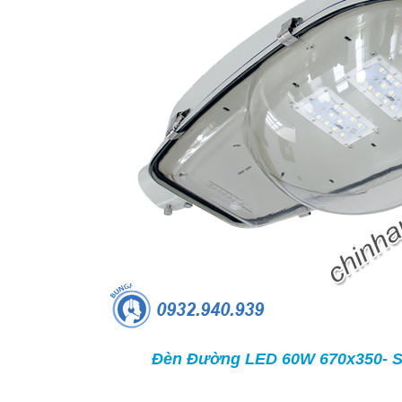
TRÒN 20KVAR 3P 450V -
BỘ ĐIỀU KHIỂN TỤ BÙ 380V 4 CẤP 
P304500203 - HIMEL
HJKL5CQ4S - HIMEL
2,000 đ
876,645 đ
1,479,000 đ
1,759,000 đ
MUA NGAY
MUA NGAY
Đèn Đường LED 60W 670x350- S