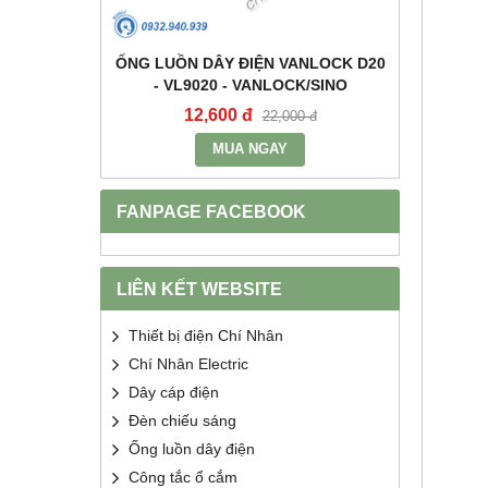
+E 16A IP67
ỐNG LUỒN DÂY ĐIỆN VANLOCK D20
TỤ BÙ 
2 - MPE
- VL9020 - VANLOCK/SINO
HDCA
12,600 đ
68
400 đ
22,000 đ
MUA NGAY
FANPAGE FACEBOOK
LIÊN KẾT WEBSITE
Thiết bị điện Chí Nhân
Chí Nhân Electric
Dây cáp điện
Đèn chiếu sáng
Ống luồn dây điện
Công tắc ổ cắm