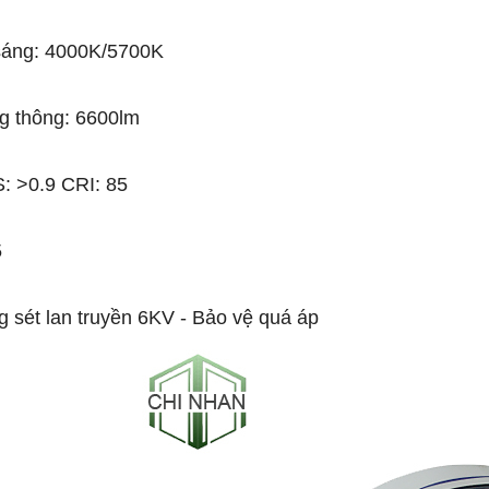
sáng: 4000K/5700K
g thông: 6600lm
 >0.9 CRI: 85
5
-53%
-50%
 sét lan truyền 6KV - Bảo vệ quá áp