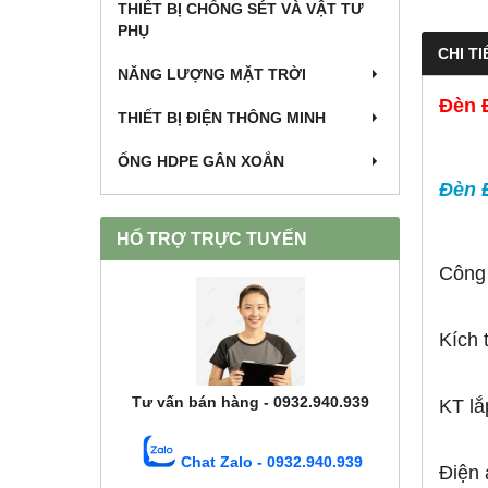
THIẾT BỊ CHỐNG SÉT VÀ VẬT TƯ
PHỤ
CHI TI
NĂNG LƯỢNG MẶT TRỜI
Đèn 
THIẾT BỊ ĐIỆN THÔNG MINH
ỐNG HDPE GÂN XOẮN
Đèn 
HỔ TRỢ TRỰC TUYẾN
Công
Kích
Tư vấn bán hàng - 0932.940.939
KT lắ
Chat Zalo - 0932.940.939
Điện 