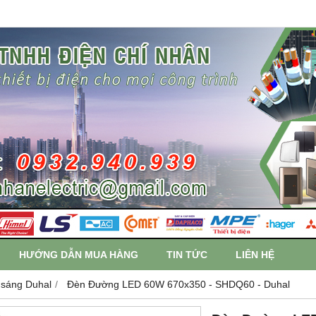
HƯỚNG DẪN MUA HÀNG
TIN TỨC
LIÊN HỆ
 sáng Duhal
Đèn Đường LED 60W 670x350 - SHDQ60 - Duhal