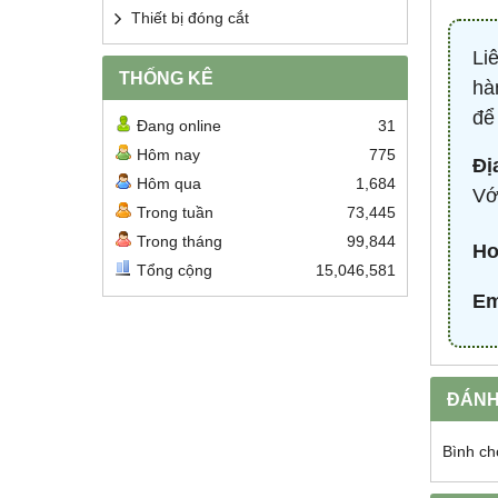
Thiết bị đóng cắt
Li
THỐNG KÊ
hà
để
Đang online
31
Hôm nay
775
Đị
Hôm qua
1,684
Vớ
Trong tuần
73,445
Trong tháng
99,844
Ho
Tổng cộng
15,046,581
Em
ĐÁNH
Bình ch