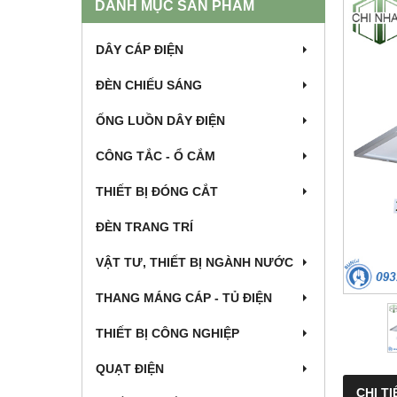
DANH MỤC SẢN PHẨM
DÂY CÁP ĐIỆN
ĐÈN CHIẾU SÁNG
ỐNG LUỒN DÂY ĐIỆN
CÔNG TẮC - Ổ CẮM
THIẾT BỊ ĐÓNG CẮT
ĐÈN TRANG TRÍ
VẬT TƯ, THIẾT BỊ NGÀNH NƯỚC
THANG MÁNG CÁP - TỦ ĐIỆN
THIẾT BỊ CÔNG NGHIỆP
QUẠT ĐIỆN
CHI TI