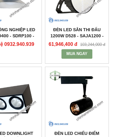
ÔNG NGHIỆP LED
ĐÈN LED SÂN THI ĐẤU
400 - SDRP100 -
1200W D528 - SAJA1200 -
DUHAL
DUHAL
hệ 0932.940.939
61,946,400 đ
103,244,000 đ
MUA NGAY
LED DOWNLIGHT
ĐÈN LED CHIẾU ĐIỂM