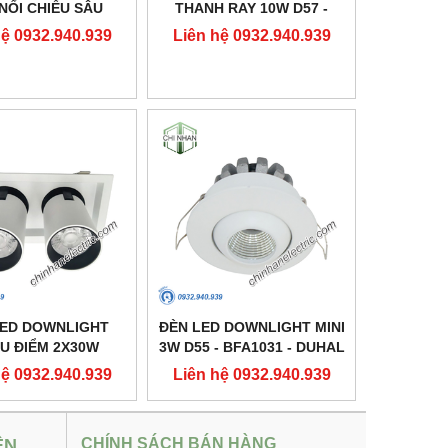
NỔI CHIẾU SÂU
THANH RAY 10W D57 -
10X160 - DFB2301
DIA1101 - DUHAL
hệ 0932.940.939
Liên hệ 0932.940.939
- DUHAL
LED DOWNLIGHT
ĐÈN LED DOWNLIGHT MINI
U ĐIỂM 2X30W
3W D55 - BFA1031 - DUHAL
37 - DFC2302 -
hệ 0932.940.939
Liên hệ 0932.940.939
DUHAL
ỆN
CHÍNH SÁCH BÁN HÀNG