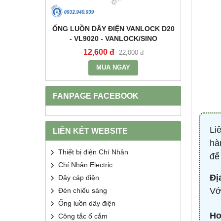
+E 16A IP67
ỐNG LUỒN DÂY ĐIỆN VANLOCK D20
TỤ BÙ 
2 - MPE
- VL9020 - VANLOCK/SINO
HDCA
12,600 đ
68
400 đ
22,000 đ
MUA NGAY
FANPAGE FACEBOOK
Li
LIÊN KẾT WEBSITE
hà
Thiết bị điện Chí Nhân
để
Chí Nhân Electric
Đị
Dây cáp điện
Vớ
Đèn chiếu sáng
Ống luồn dây điện
Ho
Công tắc ổ cắm