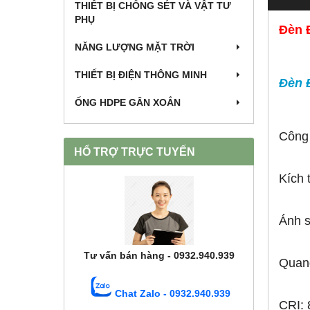
THIẾT BỊ CHỐNG SÉT VÀ VẬT TƯ
PHỤ
Đèn 
NĂNG LƯỢNG MẶT TRỜI
THIẾT BỊ ĐIỆN THÔNG MINH
Đèn 
ỐNG HDPE GÂN XOẮN
Công 
HỔ TRỢ TRỰC TUYẾN
Kích
Ánh 
Tư vấn bán hàng - 0932.940.939
Quan
Chat Zalo - 0932.940.939
CRI: 