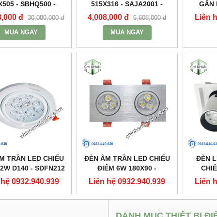
X505 - SBHQ500 -
515X316 - SAJA2001 -
GẮN 
DUHAL
DUHAL
2X30W 3
8,000 đ
4,008,000 đ
Liên 
30,080,000 đ
6,608,000 đ
MUA NGAY
MUA NGAY
M TRẦN LED CHIẾU
ĐÈN ÂM TRẦN LED CHIẾU
ĐÈN 
12W D140 - SDFN212
ĐIỂM 6W 180X90 -
CHIẾ
- DUHAL
SDFC202 - DUHAL
250X1
 hệ 0932.940.939
Liên hệ 0932.940.939
Liên 
DANH MỤC THIẾT BỊ ĐI