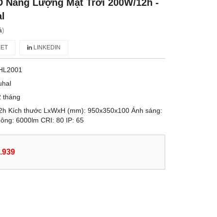
 Năng Lượng Mặt Trời 200W/12h -
l
á
)
ET
LINKEDIN
HL2001
uhal
 tháng
12h Kích thước LxWxH (mm): 950x350x100 Ánh sáng:
ng: 6000lm CRI: 80 IP: 65
.939