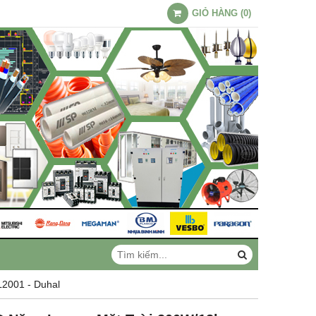
GIỎ HÀNG
(
0
)
2001 - Duhal