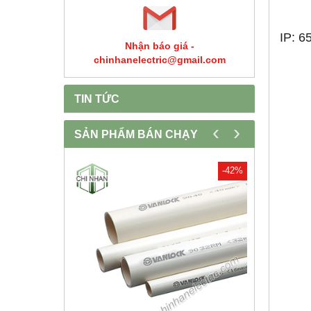
IP: 6
Nhận báo giá -
chinhanelectric@gmail.com
TIN TỨC
‹
›
SẢN PHẨM BÁN CHẠY
-30%
-42%