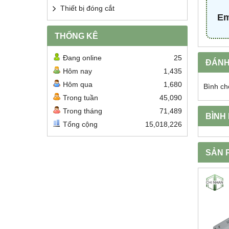
Thiết bị đóng cắt
Em
THỐNG KÊ
Đang online
25
ĐÁNH
Hôm nay
1,435
Hôm qua
1,680
Bình ch
Trong tuần
45,090
Trong tháng
71,489
BÌNH
Tổng cộng
15,018,226
SẢN 