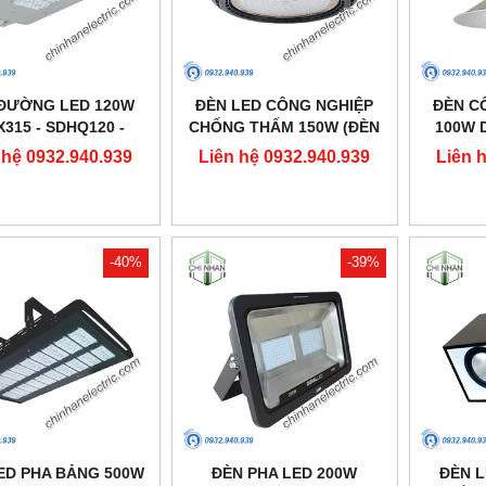
ĐƯỜNG LED 120W
ĐÈN LED CÔNG NGHIỆP
ĐÈN C
X315 - SDHQ120 -
CHỐNG THẤM 150W (ĐÈN
100W D
DUHAL
HIGHBAY NHÀ XƯỞNG) -
 hệ 0932.940.939
Liên hệ 0932.940.939
Liên 
DDB150 - DUHAL
-40%
-39%
ED PHA BẢNG 500W
ĐÈN PHA LED 200W
ĐÈN 