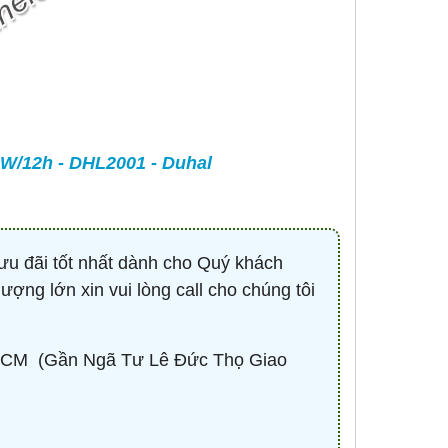
-
CONTACTOR 3P 40A 18.5KW ( KHỞI
BÓNG LED HIGHBAY 
ĐỘNG TỪ ) - HDC34011M7 - HIMEL
100W - HBV2-1
Liên hệ 0932.940.939
670,530 đ
1,
MUA NG
W/12h - DHL2001 - Duhal
ưu đãi tốt nhất dành cho Quý khách
lượng lớn xin vui lòng call cho chúng tôi
CM ​ (Gần Ngã Tư Lê Đức Thọ Giao