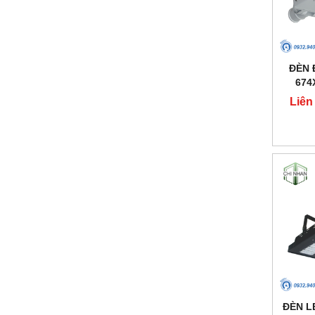
ĐÈN 
674
Liên
ĐÈN L