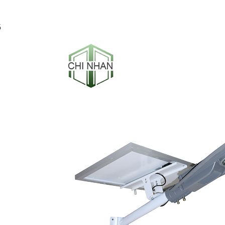
5
-53%
-50%