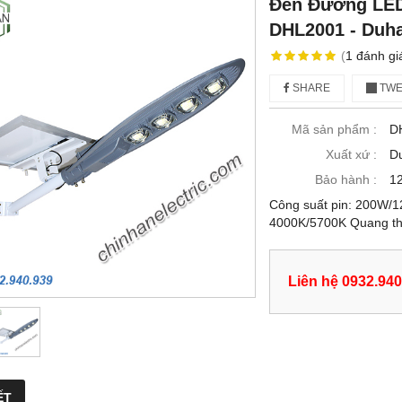
Đèn Đường LED
DHL2001 - Duha
(
1
đánh gi
SHARE
TWE
Mã sản phẩm :
D
Xuất xứ :
D
Bảo hành :
12
Công suất pin: 200W/
4000K/5700K Quang thô
Liên hệ 0932.940
ẾT