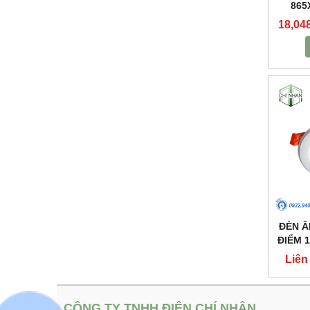
865
18,04
ĐÈN Â
ĐIỂM 
Liên
CÔNG TY TNHH ĐIỆN CHÍ NHÂN