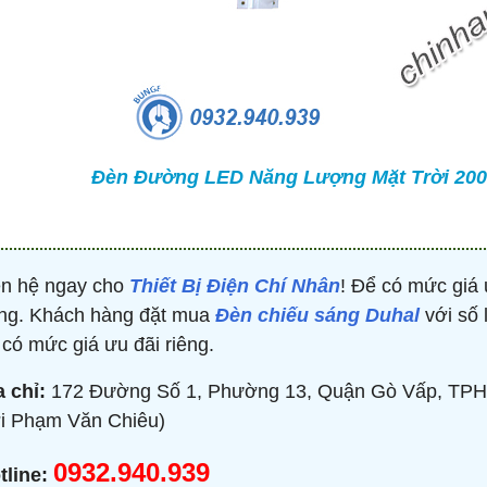
TRÒN 20KVAR 3P 450V -
BỘ ĐIỀU KHIỂN TỤ BÙ 380V 4 CẤP 
P304500203 - HIMEL
HJKL5CQ4S - HIMEL
2,000 đ
876,645 đ
1,479,000 đ
1,759,000 đ
MUA NGAY
MUA NGAY
Đèn Đường LED Năng Lượng Mặt Trời 200
ên hệ ngay cho
Thiết Bị Điện Chí Nhân
! Để có mức giá 
ng. Khách hàng đặt mua
Đèn chiếu sáng Duhal
với số 
 có mức giá ưu đãi riêng.
a chỉ:
172 Đường Số 1, Phường 13, Quận Gò Vấp, TPH
i Phạm Văn Chiêu)
0932.940.939
tline: