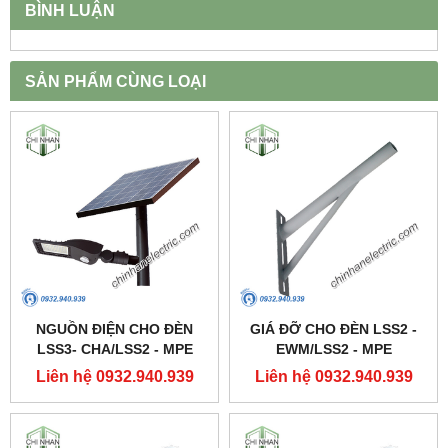
BÌNH LUẬN
SẢN PHẨM CÙNG LOẠI
NGUỒN ĐIỆN CHO ĐÈN
GIÁ ĐỠ CHO ĐÈN LSS2 -
LSS3- CHA/LSS2 - MPE
EWM/LSS2 - MPE
Liên hệ 0932.940.939
Liên hệ 0932.940.939