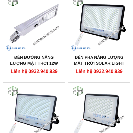
ĐÈN ĐƯỜNG NĂNG
ĐÈN PHA NĂNG LƯỢNG
LƯỢNG MẶT TRỜI 12W
MẶT TRỜI SOLAR LIGHT
(SOLAR STREET LIGHT) -
300W - SFLD-300 - MPE
Liên hệ 0932.940.939
Liên hệ 0932.940.939
LSS-12 - MPE