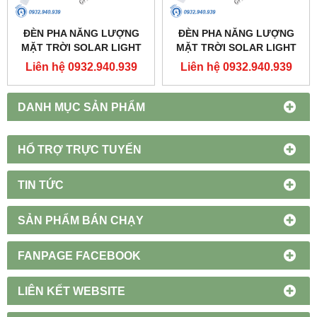
ĐÈN PHA NĂNG LƯỢNG
ĐÈN PHA NĂNG LƯỢNG
MẶT TRỜI SOLAR LIGHT
MẶT TRỜI SOLAR LIGHT
200W - SFLD-200 - MPE
100W - SFLD-100 - MPE
Liên hệ 0932.940.939
Liên hệ 0932.940.939
DANH MỤC SẢN PHẨM
HỔ TRỢ TRỰC TUYẾN
TIN TỨC
SẢN PHẨM BÁN CHẠY
FANPAGE FACEBOOK
LIÊN KẾT WEBSITE