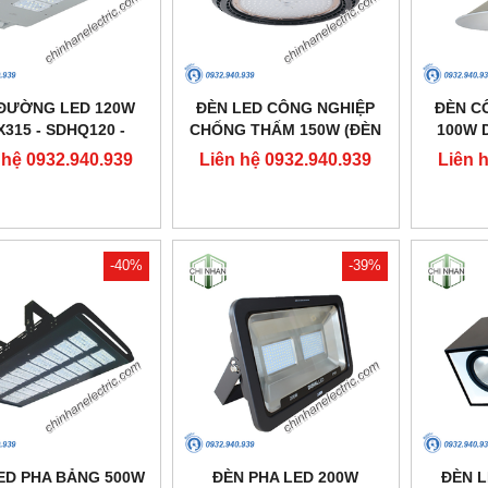
ĐƯỜNG LED 120W
ĐÈN LED CÔNG NGHIỆP
ĐÈN C
X315 - SDHQ120 -
CHỐNG THẤM 150W (ĐÈN
100W D
DUHAL
HIGHBAY NHÀ XƯỞNG) -
 hệ 0932.940.939
Liên hệ 0932.940.939
Liên 
DDB150 - DUHAL
-40%
-39%
ED PHA BẢNG 500W
ĐÈN PHA LED 200W
ĐÈN 