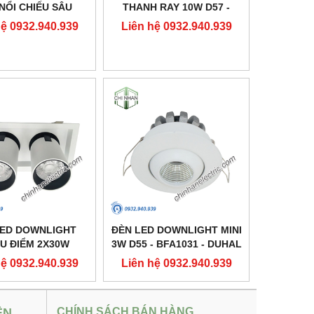
NỔI CHIẾU SÂU
THANH RAY 10W D57 -
10X160 - DFB2301
DIA1101 - DUHAL
hệ 0932.940.939
Liên hệ 0932.940.939
- DUHAL
LED DOWNLIGHT
ĐÈN LED DOWNLIGHT MINI
U ĐIỂM 2X30W
3W D55 - BFA1031 - DUHAL
37 - DFC2302 -
hệ 0932.940.939
Liên hệ 0932.940.939
DUHAL
ỆN
CHÍNH SÁCH BÁN HÀNG