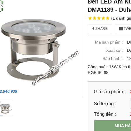
Đèn LED Âm Nư
DMA1189 - Duh
(
1
đánh gi
SHARE
TWE
Mã sản phẩm :
D
Xuất xứ :
D
Bảo hành :
12
Công suất: 18W Kích 
RGB IP: 68
Giá sản phẩm :
Số lượng :
Tổng tiền :
MUA H