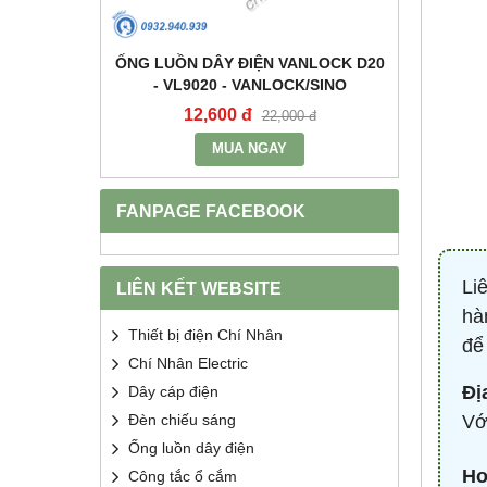
+E 16A IP67
ỐNG LUỒN DÂY ĐIỆN VANLOCK D20
TỤ BÙ 
2 - MPE
- VL9020 - VANLOCK/SINO
HDCA
12,600 đ
68
400 đ
22,000 đ
MUA NGAY
FANPAGE FACEBOOK
Li
LIÊN KẾT WEBSITE
hà
Thiết bị điện Chí Nhân
để
Chí Nhân Electric
Đị
Dây cáp điện
Đèn chiếu sáng
Vớ
Ống luồn dây điện
Ho
Công tắc ổ cắm