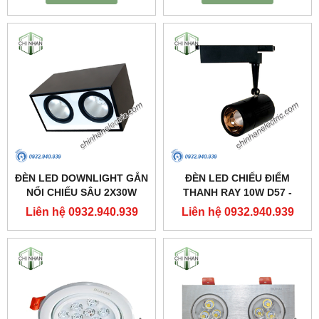
ĐÈN LED DOWNLIGHT GẮN
ĐÈN LED CHIẾU ĐIỂM
NỔI CHIẾU SÂU 2X30W
THANH RAY 10W D57 -
310X160 - DFB2301 -
DIA1101 - DUHAL
Liên hệ 0932.940.939
Liên hệ 0932.940.939
DUHAL