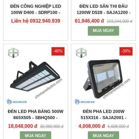
ĐÈN CÔNG NGHIỆP LED
ĐÈN LED SÂN THI ĐẤU
100W D400 - SDRP100 -
1200W D528 - SAJA1200 -
DUHAL
DUHAL
Liên hệ 0932.940.939
61,946,400 đ
103,244,000 đ
MUA NGAY
-40%
-39%
ĐÈN LED PHA BẢNG 500W
ĐÈN PHA LED 200W
865X505 - SBHQ500 -
515X316 - SAJA2001 -
DUHAL
DUHAL
18,048,000 đ
4,008,000 đ
30,080,000 đ
6,608,000 đ
MUA NGAY
MUA NGAY