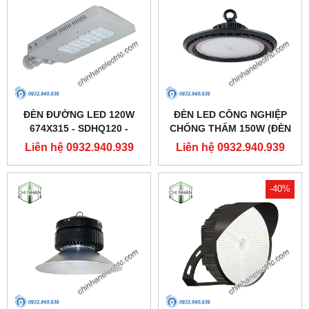
ĐÈN ĐƯỜNG LED 120W
ĐÈN LED CÔNG NGHIỆP
674X315 - SDHQ120 -
CHỐNG THẤM 150W (ĐÈN
DUHAL
HIGHBAY NHÀ XƯỞNG) -
Liên hệ 0932.940.939
Liên hệ 0932.940.939
DDB150 - DUHAL
-40%