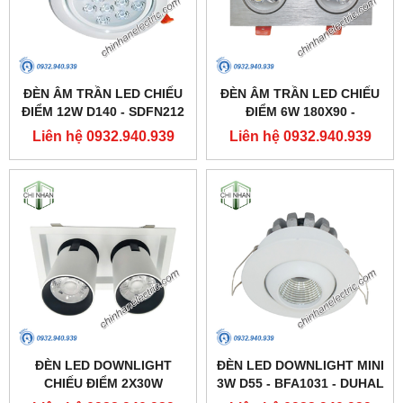
ĐÈN ÂM TRẦN LED CHIẾU
ĐÈN ÂM TRẦN LED CHIẾU
ĐIỂM 12W D140 - SDFN212
ĐIỂM 6W 180X90 -
- DUHAL
SDFC202 - DUHAL
Liên hệ 0932.940.939
Liên hệ 0932.940.939
ĐÈN LED DOWNLIGHT
ĐÈN LED DOWNLIGHT MINI
CHIẾU ĐIỂM 2X30W
3W D55 - BFA1031 - DUHAL
250X137 - DFC2302 -