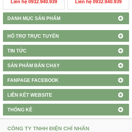
Liên hệ 0932.940.939
Liên hệ 0932.940.939
DUHAL
DANH MỤC SẢN PHẨM
HỔ TRỢ TRỰC TUYẾN
TIN TỨC
SẢN PHẨM BÁN CHẠY
FANPAGE FACEBOOK
LIÊN KẾT WEBSITE
THỐNG KÊ
CÔNG TY TNHH ĐIỆN CHÍ NHÂN