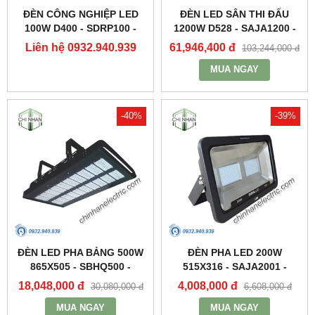
ĐÈN CÔNG NGHIỆP LED
ĐÈN LED SÂN THI ĐẤU
100W D400 - SDRP100 -
1200W D528 - SAJA1200 -
DUHAL
DUHAL
Liên hệ 0932.940.939
61,946,400 đ
103,244,000 đ
MUA NGAY
-40%
-39%
ĐÈN LED PHA BẢNG 500W
ĐÈN PHA LED 200W
865X505 - SBHQ500 -
515X316 - SAJA2001 -
DUHAL
DUHAL
18,048,000 đ
4,008,000 đ
30,080,000 đ
6,608,000 đ
MUA NGAY
MUA NGAY