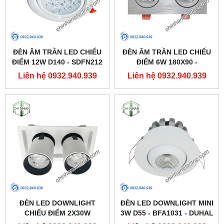
ĐÈN ÂM TRẦN LED CHIẾU
ĐÈN ÂM TRẦN LED CHIẾU
ĐIỂM 12W D140 - SDFN212
ĐIỂM 6W 180X90 -
- DUHAL
SDFC202 - DUHAL
Liên hệ 0932.940.939
Liên hệ 0932.940.939
ĐÈN LED DOWNLIGHT
ĐÈN LED DOWNLIGHT MINI
CHIẾU ĐIỂM 2X30W
3W D55 - BFA1031 - DUHAL
250X137 - DFC2302 -