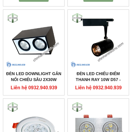
ĐÈN LED DOWNLIGHT GẮN
ĐÈN LED CHIẾU ĐIỂM
NỔI CHIẾU SÂU 2X30W
THANH RAY 10W D57 -
310X160 - DFB2301 -
DIA1101 - DUHAL
Liên hệ 0932.940.939
Liên hệ 0932.940.939
DUHAL