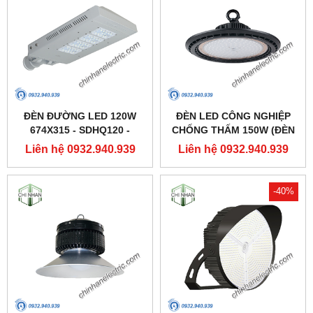
ĐÈN ĐƯỜNG LED 120W
ĐÈN LED CÔNG NGHIỆP
674X315 - SDHQ120 -
CHỐNG THẤM 150W (ĐÈN
DUHAL
HIGHBAY NHÀ XƯỞNG) -
Liên hệ 0932.940.939
Liên hệ 0932.940.939
DDB150 - DUHAL
-40%