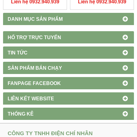
Liên hệ 0932.940.939
Liên hệ 0932.940.939
DUHAL
DANH MỤC SẢN PHẨM
HỔ TRỢ TRỰC TUYẾN
TIN TỨC
SẢN PHẨM BÁN CHẠY
FANPAGE FACEBOOK
LIÊN KẾT WEBSITE
THỐNG KÊ
CÔNG TY TNHH ĐIỆN CHÍ NHÂN