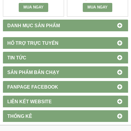
- MWP-218 - MPE
- MWP-136 - MPE
MUA NGAY
MUA NGAY
DANH MỤC SẢN PHẨM
HỔ TRỢ TRỰC TUYẾN
TIN TỨC
SẢN PHẨM BÁN CHẠY
FANPAGE FACEBOOK
LIÊN KẾT WEBSITE
THỐNG KÊ