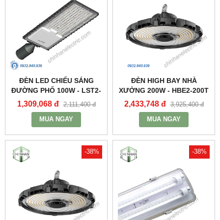
ĐÈN LED CHIẾU SÁNG
ĐÈN HIGH BAY NHÀ
ĐƯỜNG PHỐ 100W - LST2-
XƯỞNG 200W - HBE2-200T
100 - MPE
- MPE
1,309,068 đ
2,433,748 đ
2,111,400 đ
3,925,400 đ
MUA NGAY
MUA NGAY
-38%
-38%