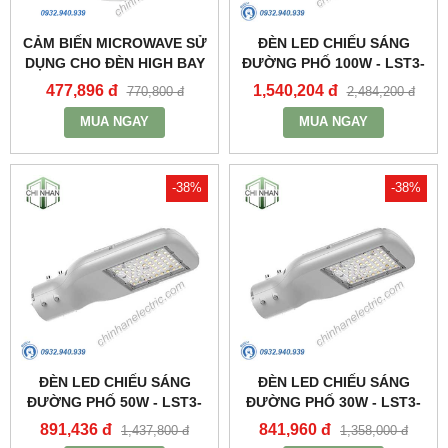
CẢM BIẾN MICROWAVE SỬ
ĐÈN LED CHIẾU SÁNG
DỤNG CHO ĐÈN HIGH BAY
ĐƯỜNG PHỐ 100W - LST3-
NHÀ XƯỞNG HBE2_MPE
100 - MPE
477,896 đ
1,540,204 đ
770,800 đ
2,484,200 đ
MUA NGAY
MUA NGAY
-38%
-38%
ĐÈN LED CHIẾU SÁNG
ĐÈN LED CHIẾU SÁNG
ĐƯỜNG PHỐ 50W - LST3-
ĐƯỜNG PHỐ 30W - LST3-
50 - MPE
30 - MPE
891,436 đ
841,960 đ
1,437,800 đ
1,358,000 đ