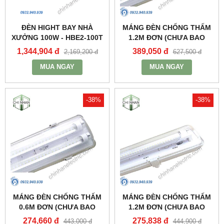
ĐÈN HIGHT BAY NHÀ
MÁNG ĐÈN CHỐNG THẤM
XƯỞNG 100W - HBE2-100T
1.2M ĐƠN (CHƯA BAO
- MPE
GỒM BÓNG VÀ TĂNG PHÔ)
1,344,904 đ
389,050 đ
2,169,200 đ
627,500 đ
- MWP-236 - MPE
MUA NGAY
MUA NGAY
-38%
-38%
MÁNG ĐÈN CHỐNG THẤM
MÁNG ĐÈN CHỐNG THẤM
0.6M ĐƠN (CHƯA BAO
1.2M ĐƠN (CHƯA BAO
GỒM BÓNG VÀ TĂNG PHÔ)
GỒM BÓNG VÀ TĂNG PHÔ)
274,660 đ
275,838 đ
443,000 đ
444,900 đ