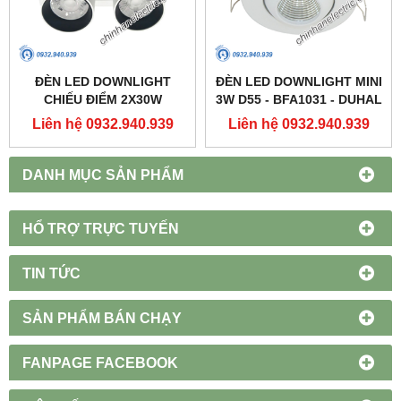
ĐÈN LED DOWNLIGHT
ĐÈN LED DOWNLIGHT MINI
CHIẾU ĐIỂM 2X30W
3W D55 - BFA1031 - DUHAL
250X137 - DFC2302 -
Liên hệ 0932.940.939
Liên hệ 0932.940.939
DUHAL
DANH MỤC SẢN PHẨM
HỔ TRỢ TRỰC TUYẾN
TIN TỨC
SẢN PHẨM BÁN CHẠY
FANPAGE FACEBOOK