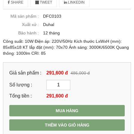
SHARE
TWEET
LINKEDIN
Mã sản phẩm :
DFC0103
Xuất xứ :
Duhal
Bảo hành :
12 tháng
Công suất: 10W Điện áp: 220V/50Hz Kích thước LxWxH (mm):
85x85x18 KT lắp đặt (mm): 70x70 Ánh sáng: 3000K/6500K Quang
thông: 1000lm CRI: 85
Giá sản phẩm :
291,600 đ
486,000 đ
Số lượng :
Tổng tiền :
291,600
đ
MUA HÀNG
THÊM VÀO GIỎ HÀNG