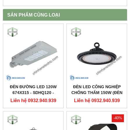
SẢN PHẨM CÙNG LOẠI
ĐÈN ĐƯỜNG LED 120W
ĐÈN LED CÔNG NGHIỆP
674X315 - SDHQ120 -
CHỐNG THẤM 150W (ĐÈN
DUHAL
HIGHBAY NHÀ XƯỞNG) -
Liên hệ 0932.940.939
Liên hệ 0932.940.939
DDB150 - DUHAL
-40%