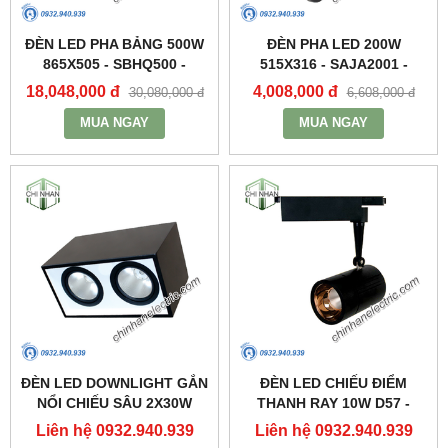
ĐÈN LED PHA BẢNG 500W
ĐÈN PHA LED 200W
865X505 - SBHQ500 -
515X316 - SAJA2001 -
DUHAL
DUHAL
18,048,000 đ
4,008,000 đ
30,080,000 đ
6,608,000 đ
MUA NGAY
MUA NGAY
ĐÈN LED DOWNLIGHT GẮN
ĐÈN LED CHIẾU ĐIỂM
NỔI CHIẾU SÂU 2X30W
THANH RAY 10W D57 -
310X160 - DFB2301 -
DIA1101 - DUHAL
Liên hệ 0932.940.939
Liên hệ 0932.940.939
DUHAL