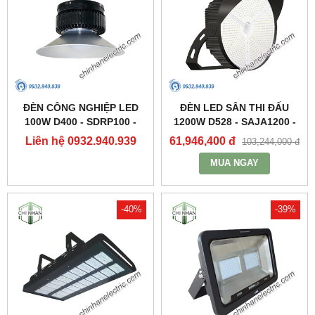
ĐÈN CÔNG NGHIỆP LED
ĐÈN LED SÂN THI ĐẤU
100W D400 - SDRP100 -
1200W D528 - SAJA1200 -
DUHAL
DUHAL
Liên hệ 0932.940.939
61,946,400 đ
103,244,000 đ
MUA NGAY
-40%
-39%