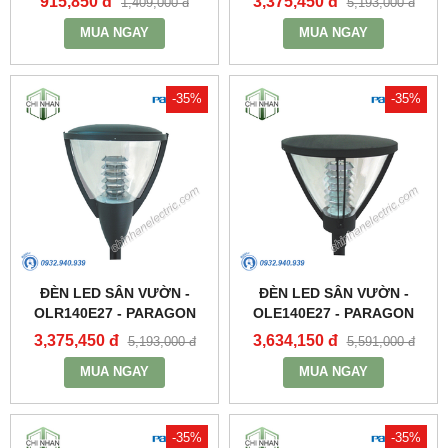
915,850 đ
3,375,450 đ
1,409,000 đ
5,193,000 đ
MUA NGAY
MUA NGAY
-35%
-35%
ĐÈN LED SÂN VƯỜN -
ĐÈN LED SÂN VƯỜN -
OLR140E27 - PARAGON
OLE140E27 - PARAGON
3,375,450 đ
3,634,150 đ
5,193,000 đ
5,591,000 đ
MUA NGAY
MUA NGAY
-35%
-35%