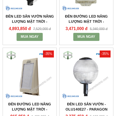
ĐÈN LED SÂN VƯỜN NĂNG
ĐÈN ĐƯỜNG LED NĂNG
LƯỢNG MẶT TRỜI -
LƯỢNG MẶT TRỜI -
PSOGA20L - PARAGON
PSOWB1065 - PARAGON
4,893,850 đ
3,471,000 đ
7,529,000 đ
5,340,000 đ
MUA NGAY
MUA NGAY
-35%
-35%
ĐÈN ĐƯỜNG LED NĂNG
ĐÈN LED SÂN VƯỜN -
LƯỢNG MẶT TRỜI -
OLU140E27 - PARAGON
PSOWA565 - PARAGON