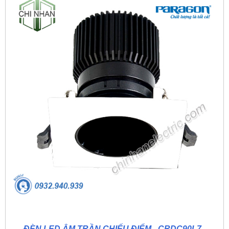
ĐÈN LED ÂM TRẦN CHIẾU ĐIỂM - CRDC90L7 -