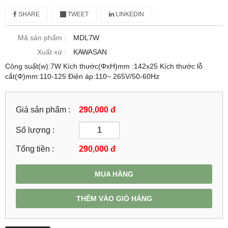
SHARE
TWEET
LINKEDIN
Mã sản phẩm :
MDL7W
Xuất xứ :
KAWASAN
Công suất(w):7W Kích thước(ΦxH)mm :142x25 Kích thước lỗ
cắt(Φ)mm:110-125 Điện áp:110~ 265V/50-60Hz
Giá sản phẩm :
290,000 đ
Số lượng :
Tổng tiền :
290,000
đ
MUA HÀNG
THÊM VÀO GIỎ HÀNG