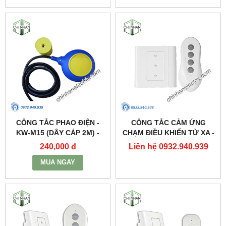
CÔNG TẮC PHAO ĐIỆN -
CÔNG TẮC CẢM ỨNG
KW-M15 (DÂY CÁP 2M) -
CHẠM ĐIỀU KHIỂN TỪ XA -
KAWASAN
DK3S(3 KÊNH) - KAWASAN
240,000 đ
Liên hệ 0932.940.939
MUA NGAY