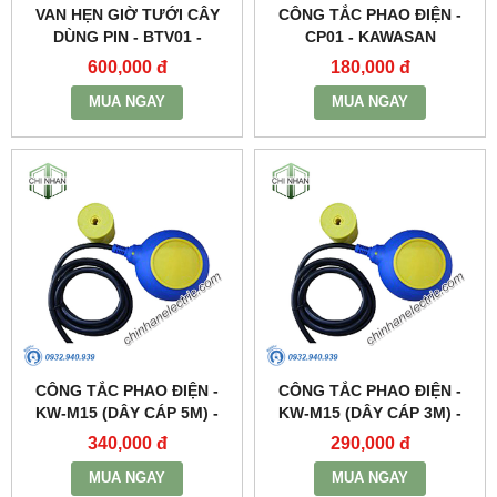
VAN HẸN GIỜ TƯỚI CÂY
CÔNG TẮC PHAO ĐIỆN -
DÙNG PIN - BTV01 -
CP01 - KAWASAN
KAWASAN
600,000 đ
180,000 đ
MUA NGAY
MUA NGAY
CÔNG TẮC PHAO ĐIỆN -
CÔNG TẮC PHAO ĐIỆN -
KW-M15 (DÂY CÁP 5M) -
KW-M15 (DÂY CÁP 3M) -
KAWASAN
KAWASAN
340,000 đ
290,000 đ
MUA NGAY
MUA NGAY