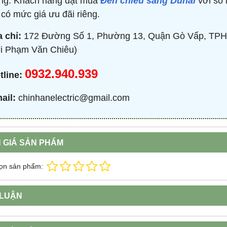
ng. Khách hàng đặt mua
Đèn chiếu sáng Duhal
với số 
 có mức giá ưu đãi riêng.
a chỉ:
172 Đường Số 1, Phường 13, Quận Gò Vấp, TPH
i Phạm Văn Chiêu)
0932.940.939
tline:
ail:
chinhanelectric@gmail.com
 GIÁ SẢN PHẨM
ọn sản phẩm:
 LUẬN