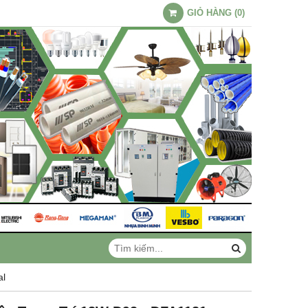
GIỎ HÀNG
(
0
)
al