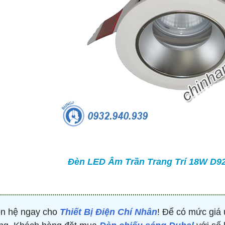
TRÒN 20KVAR 3P 450V -
BỘ ĐIỀU KHIỂN TỤ BÙ 380V 4 CẤP 
P304500203 - HIMEL
HJKL5CQ4S - HIMEL
2,000 đ
876,645 đ
1,479,000 đ
1,759,000 đ
MUA NGAY
MUA NGAY
Đèn LED Âm Trần Trang Trí 18W D92
ên hệ ngay cho
Thiết Bị Điện Chí Nhân
! Để có mức giá 