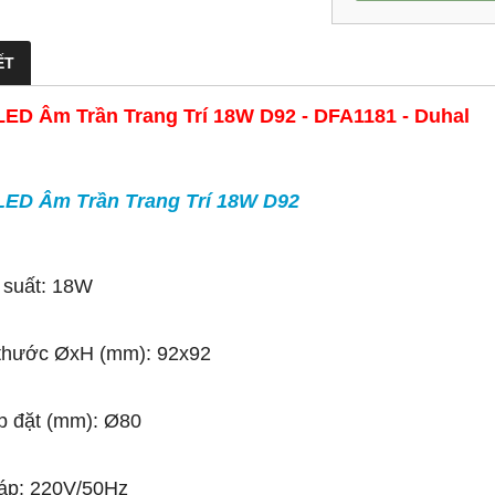
ẾT
LED Âm Trần Trang Trí 18W D92 - DFA1181 - Duhal
LED Âm Trần Trang Trí 18W D92
 suất: 18W
 thước ØxH (mm): 92x92
p đặt (mm): Ø80
áp: 220V/50Hz