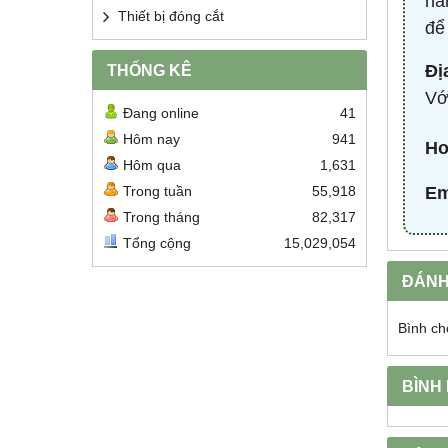
hà
Thiết bị đóng cắt
để
THỐNG KÊ
Đị
Vớ
Đang online
41
Hôm nay
941
Ho
Hôm qua
1,631
Trong tuần
55,918
Em
Trong tháng
82,317
Tổng cộng
15,029,054
ĐÁNH
Bình ch
BÌNH