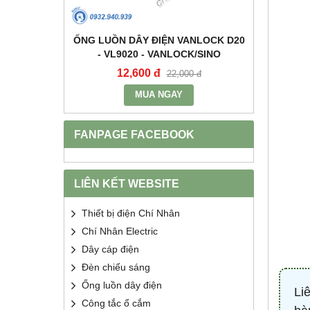
+E 16A IP67
ỐNG LUỒN DÂY ĐIỆN VANLOCK D20
TỤ BÙ 
2 - MPE
- VL9020 - VANLOCK/SINO
HDCA
12,600 đ
68
400 đ
22,000 đ
MUA NGAY
FANPAGE FACEBOOK
LIÊN KẾT WEBSITE
Thiết bị điện Chí Nhân
Chí Nhân Electric
Dây cáp điện
Đèn chiếu sáng
Ống luồn dây điện
Li
Công tắc ổ cắm