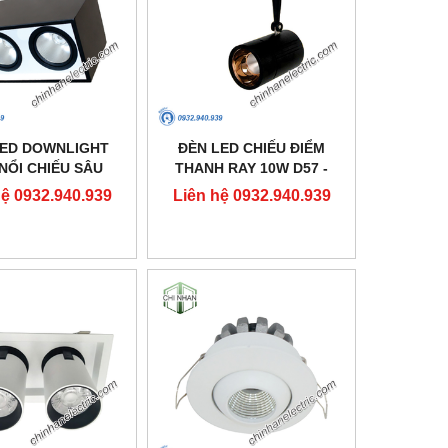
LED DOWNLIGHT
ĐÈN LED CHIẾU ĐIỂM
NỔI CHIẾU SÂU
THANH RAY 10W D57 -
10X160 - DFB2301
DIA1101 - DUHAL
hệ 0932.940.939
Liên hệ 0932.940.939
- DUHAL