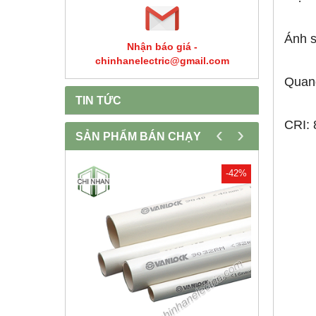
Ánh 
Nhận báo giá -
chinhanelectric@gmail.com
Quan
TIN TỨC
CRI: 
‹
›
SẢN PHẨM BÁN CHẠY
-30%
-42%