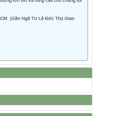
lượng lớn xin vui lòng call cho chúng tôi
CM ​ (Gần Ngã Tư Lê Đức Thọ Giao