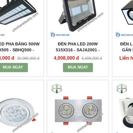
ED PHA BẢNG 500W
ĐÈN PHA LED 200W
ĐÈN 
X505 - SBHQ500 -
515X316 - SAJA2001 -
GẮN 
DUHAL
DUHAL
2X30W 3
8,000 đ
4,008,000 đ
Liên 
30,080,000 đ
6,608,000 đ
MUA NGAY
MUA NGAY