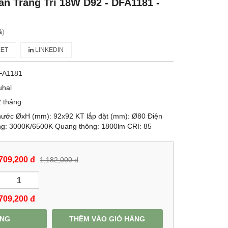
n Trang Trí 18W D92 - DFA1181 -
á
)
ET
LINKEDIN
FA1181
uhal
 tháng
hước ØxH (mm): 92x92 KT lắp đặt (mm): Ø80 Điện
ng: 3000K/6500K Quang thông: 1800lm CRI: 85
709,200 đ
1,182,000 đ
709,200
đ
ÀNG
THÊM VÀO GIỎ HÀNG