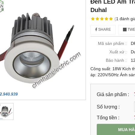
Đèn LED Âm Trầ
Duhal
(
1
đánh gi
SHARE
TWE
Mã sản phẩm :
D
Xuất xứ :
D
Bảo hành :
12
Công suất: 18W Kích t
áp: 220V/50Hz Ánh sá
Giá sản phẩm :
Số lượng :
Tổng tiền :
MUA H