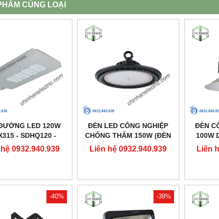
PHẨM CÙNG LOẠI
ĐƯỜNG LED 120W
ĐÈN LED CÔNG NGHIỆP
ĐÈN C
X315 - SDHQ120 -
CHỐNG THẤM 150W (ĐÈN
100W D
DUHAL
HIGHBAY NHÀ XƯỞNG) -
 hệ 0932.940.939
Liên hệ 0932.940.939
Liên 
DDB150 - DUHAL
-40%
-39%