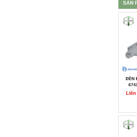
SẢN 
ĐÈN 
674
Liên