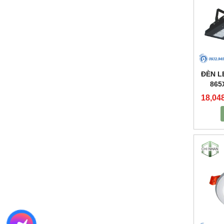
ĐÈN L
865
18,04