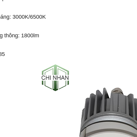
sáng: 3000K/6500K
g thông: 1800lm
85
-53%
-50%