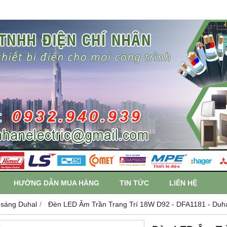
HƯỚNG DẪN MUA HÀNG
TIN TỨC
LIÊN HỆ
 sáng Duhal
Đèn LED Âm Trần Trang Trí 18W D92 - DFA1181 - Duh