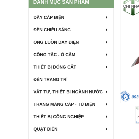
DANH MỤC SẢN PHẨM
DÂY CÁP ĐIỆN
ĐÈN CHIẾU SÁNG
ỐNG LUỒN DÂY ĐIỆN
CÔNG TẮC - Ổ CẮM
THIẾT BỊ ĐÓNG CẮT
ĐÈN TRANG TRÍ
VẬT TƯ, THIẾT BỊ NGÀNH NƯỚC
THANG MÁNG CÁP - TỦ ĐIỆN
THIẾT BỊ CÔNG NGHIỆP
QUẠT ĐIỆN