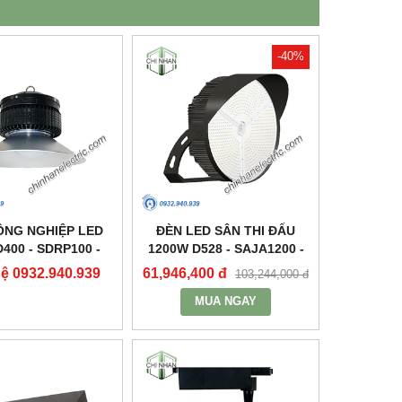
-40%
ÔNG NGHIỆP LED
ĐÈN LED SÂN THI ĐẤU
400 - SDRP100 -
1200W D528 - SAJA1200 -
DUHAL
DUHAL
hệ 0932.940.939
61,946,400 đ
103,244,000 đ
MUA NGAY