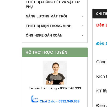
THIẾT BỊ CHỐNG SÉT VÀ VẬT TƯ
PHỤ
CHI TI
NĂNG LƯỢNG MẶT TRỜI
Đèn 
THIẾT BỊ ĐIỆN THÔNG MINH
ỐNG HDPE GÂN XOẮN
Đèn 
HỔ TRỢ TRỰC TUYẾN
Công
Kích
Tư vấn bán hàng - 0932.940.939
KT lắ
Chat Zalo - 0932.940.939
Điện 