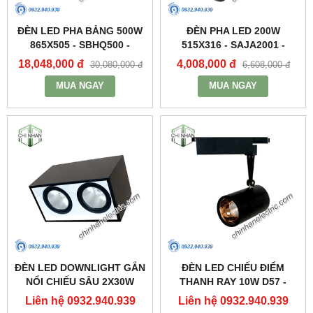
ĐÈN LED PHA BẢNG 500W
ĐÈN PHA LED 200W
865X505 - SBHQ500 -
515X316 - SAJA2001 -
DUHAL
DUHAL
18,048,000 đ
4,008,000 đ
30,080,000 đ
6,608,000 đ
MUA NGAY
MUA NGAY
ĐÈN LED DOWNLIGHT GẮN
ĐÈN LED CHIẾU ĐIỂM
NỔI CHIẾU SÂU 2X30W
THANH RAY 10W D57 -
310X160 - DFB2301 -
DIA1101 - DUHAL
Liên hệ 0932.940.939
Liên hệ 0932.940.939
DUHAL