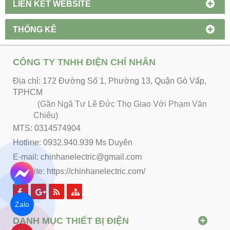
LIÊN KẾT WEBSITE
THỐNG KÊ
CÔNG TY TNHH ĐIỆN CHÍ NHÂN
Địa chỉ: 172 Đường Số 1, Phường 13, Quận Gò Vấp,
TPHCM
(Gần Ngã Tư Lê Đức Thọ Giao Với Phạm Văn
Chiêu)
MTS: 0314574904
Hotline: 0932.940.939 Ms Duyên
E-mail: chinhanelectric@gmail.com
Website:
https://chinhanelectric.com/
Zalo
DANH MỤC THIẾT BỊ ĐIỆN