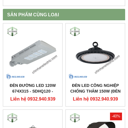
SẢN PHẨM CÙNG LOẠI
ĐÈN ĐƯỜNG LED 120W
ĐÈN LED CÔNG NGHIỆP
674X315 - SDHQ120 -
CHỐNG THẤM 150W (ĐÈN
DUHAL
HIGHBAY NHÀ XƯỞNG) -
Liên hệ 0932.940.939
Liên hệ 0932.940.939
DDB150 - DUHAL
-40%