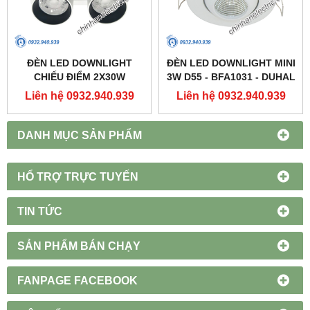
ĐÈN LED DOWNLIGHT
ĐÈN LED DOWNLIGHT MINI
CHIẾU ĐIỂM 2X30W
3W D55 - BFA1031 - DUHAL
250X137 - DFC2302 -
Liên hệ 0932.940.939
Liên hệ 0932.940.939
DUHAL
DANH MỤC SẢN PHẨM
HỔ TRỢ TRỰC TUYẾN
TIN TỨC
SẢN PHẨM BÁN CHẠY
FANPAGE FACEBOOK