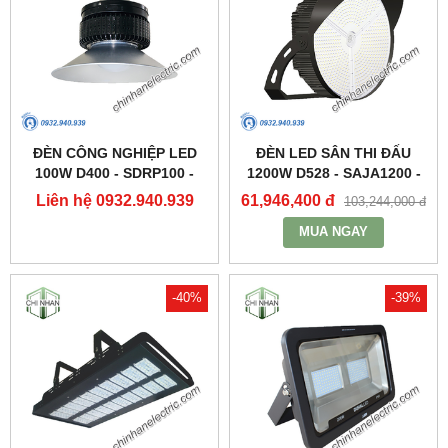
ĐÈN CÔNG NGHIỆP LED
ĐÈN LED SÂN THI ĐẤU
100W D400 - SDRP100 -
1200W D528 - SAJA1200 -
DUHAL
DUHAL
Liên hệ 0932.940.939
61,946,400 đ
103,244,000 đ
MUA NGAY
-40%
-39%