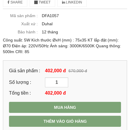
SHARE
TWEET
LINKEDIN
Mã sản phẩm :
DFA1057
Xuất xứ :
Duhal
Bảo hành :
12 tháng
Công suất: 5W Kích thước ØxH (mm) : 75x35 KT lắp đặt (mm):
Ø70 Điện áp: 220V/50Hz Ánh sáng: 3000K/6500K Quang thông:
500lm CRI: 85
Giá sản phẩm :
402,000 đ
670,000 đ
Số lượng :
Tổng tiền :
402,000
đ
MUA HÀNG
THÊM VÀO GIỎ HÀNG