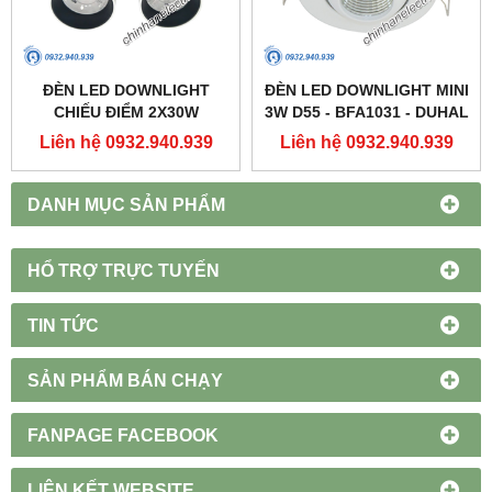
ĐÈN LED DOWNLIGHT
ĐÈN LED DOWNLIGHT MINI
CHIẾU ĐIỂM 2X30W
3W D55 - BFA1031 - DUHAL
250X137 - DFC2302 -
Liên hệ 0932.940.939
Liên hệ 0932.940.939
DUHAL
DANH MỤC SẢN PHẨM
HỔ TRỢ TRỰC TUYẾN
TIN TỨC
SẢN PHẨM BÁN CHẠY
FANPAGE FACEBOOK
LIÊN KẾT WEBSITE