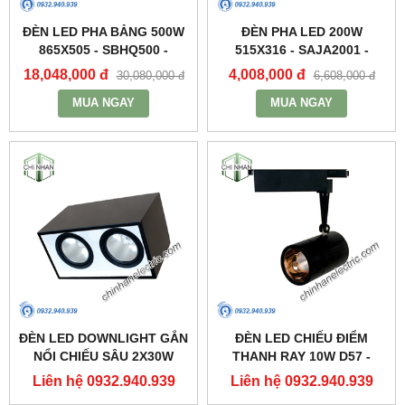
ĐÈN LED PHA BẢNG 500W
ĐÈN PHA LED 200W
865X505 - SBHQ500 -
515X316 - SAJA2001 -
DUHAL
DUHAL
18,048,000 đ
4,008,000 đ
30,080,000 đ
6,608,000 đ
MUA NGAY
MUA NGAY
ĐÈN LED DOWNLIGHT GẮN
ĐÈN LED CHIẾU ĐIỂM
NỔI CHIẾU SÂU 2X30W
THANH RAY 10W D57 -
310X160 - DFB2301 -
DIA1101 - DUHAL
Liên hệ 0932.940.939
Liên hệ 0932.940.939
DUHAL