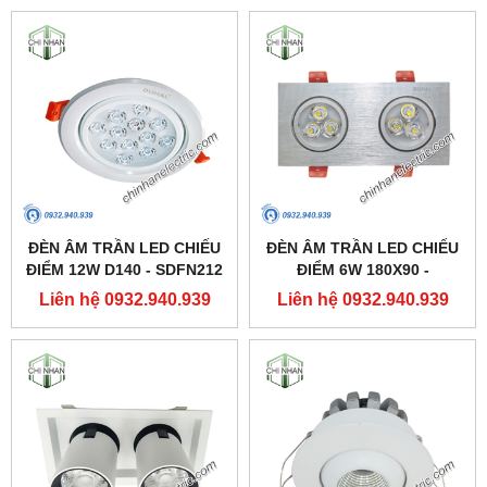
ĐÈN ÂM TRẦN LED CHIẾU
ĐÈN ÂM TRẦN LED CHIẾU
ĐIỂM 12W D140 - SDFN212
ĐIỂM 6W 180X90 -
- DUHAL
SDFC202 - DUHAL
Liên hệ 0932.940.939
Liên hệ 0932.940.939