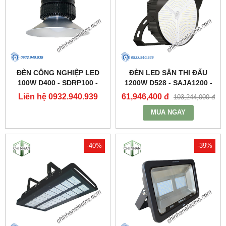
ĐÈN CÔNG NGHIỆP LED
ĐÈN LED SÂN THI ĐẤU
100W D400 - SDRP100 -
1200W D528 - SAJA1200 -
DUHAL
DUHAL
Liên hệ 0932.940.939
61,946,400 đ
103,244,000 đ
MUA NGAY
-40%
-39%