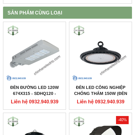
SẢN PHẨM CÙNG LOẠI
ĐÈN ĐƯỜNG LED 120W
ĐÈN LED CÔNG NGHIỆP
674X315 - SDHQ120 -
CHỐNG THẤM 150W (ĐÈN
DUHAL
HIGHBAY NHÀ XƯỞNG) -
Liên hệ 0932.940.939
Liên hệ 0932.940.939
DDB150 - DUHAL
-40%