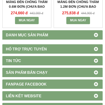
MÁNG ĐÈN CHỐNG THẤM
MÁNG ĐÈN CHỐNG THẤM
0.6M ĐƠN (CHƯA BAO
1.2M ĐƠN (CHƯA BAO
GỒM BÓNG VÀ TĂNG PHÔ)
GỒM BÓNG VÀ TĂNG PHÔ)
274,660 đ
275,838 đ
443,000 đ
444,900 đ
- MWP-218 - MPE
- MWP-136 - MPE
MUA NGAY
MUA NGAY
DANH MỤC SẢN PHẨM
HỔ TRỢ TRỰC TUYẾN
TIN TỨC
SẢN PHẨM BÁN CHẠY
FANPAGE FACEBOOK
LIÊN KẾT WEBSITE