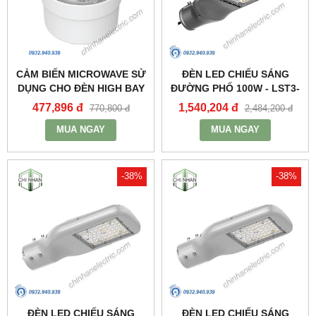
CẢM BIẾN MICROWAVE SỬ
ĐÈN LED CHIẾU SÁNG
DỤNG CHO ĐÈN HIGH BAY
ĐƯỜNG PHỐ 100W - LST3-
NHÀ XƯỞNG HBE2_MPE
100 - MPE
477,896 đ
1,540,204 đ
770,800 đ
2,484,200 đ
MUA NGAY
MUA NGAY
-38%
-38%
ĐÈN LED CHIẾU SÁNG
ĐÈN LED CHIẾU SÁNG