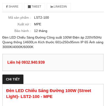
SHARE
TWEET
LINKEDIN
Mã sản phẩm :
LST2-100
Xuất xứ :
MPE
Bảo hành :
12 tháng
Đèn LED Chiếu Sáng Đường Công suất 100W Điện áp 220V/50Hz
Quang thông 14600Lm Kích thước 601x250x95mm IP 65 Ánh sáng
3000K/4000K/6000K
Liên hệ 0932.940.939
CHI TIẾT
Đèn LED Chiếu Sáng Đường 100W (Street
Light)- LST2-100 - MPE