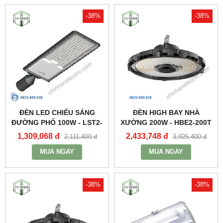
-38%
-38%
ĐÈN LED CHIẾU SÁNG
ĐÈN HIGH BAY NHÀ
ĐƯỜNG PHỐ 100W - LST2-
XƯỞNG 200W - HBE2-200T
100 - MPE
- MPE
1,309,068 đ
2,433,748 đ
2,111,400 đ
3,925,400 đ
MUA NGAY
MUA NGAY
-38%
-38%