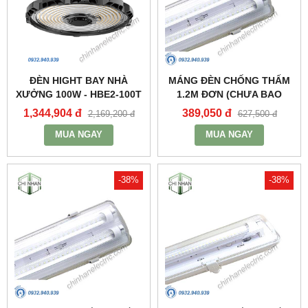
ĐÈN HIGHT BAY NHÀ
MÁNG ĐÈN CHỐNG THẤM
XƯỞNG 100W - HBE2-100T
1.2M ĐƠN (CHƯA BAO
- MPE
GỒM BÓNG VÀ TĂNG PHÔ)
1,344,904 đ
389,050 đ
2,169,200 đ
627,500 đ
- MWP-236 - MPE
MUA NGAY
MUA NGAY
-38%
-38%