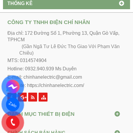
THỐNG KÊ
CÔNG TY TNHH ĐIỆN CHÍ NHÂN
Địa chỉ: 172 Đường Số 1, Phường 13, Quận Gò Vấp,
TPHCM
(Gần Ngã Tư Lê Đức Thọ Giao Với Phạm Văn
Chiêu)
MTS: 0314574904
Hotline: 0932.940.939 Ms Duyên
E-mail: chinhanelectric@gmail.com
Website:
https://chinhanelectric.com/
Zalo
DANH MỤC THIẾT BỊ ĐIỆN
CHÍNH SÁCH BÁN HÀNG