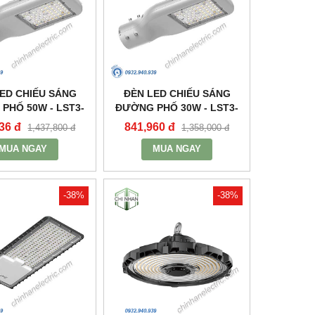
ED CHIẾU SÁNG
ĐÈN LED CHIẾU SÁNG
PHỐ 50W - LST3-
ĐƯỜNG PHỐ 30W - LST3-
50 - MPE
30 - MPE
36 đ
841,960 đ
1,437,800 đ
1,358,000 đ
MUA NGAY
MUA NGAY
-38%
-38%