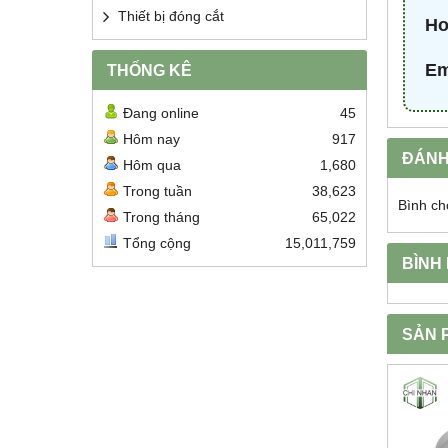
Thiết bị đóng cắt
Ho
Em
THỐNG KÊ
Đang online
45
Hôm nay
917
ĐÁNH
Hôm qua
1,680
Trong tuần
38,623
Bình ch
Trong tháng
65,022
Tổng cộng
15,011,759
BÌNH
SẢN 