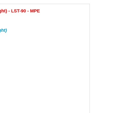
t) - LST-90 - MPE
ht)