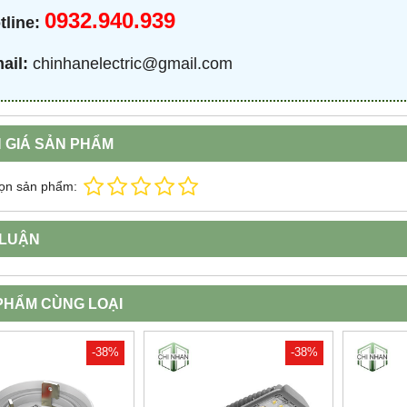
0932.940.939
tline:
ail:
chinhanelectric@gmail.com
 GIÁ SẢN PHẨM
ọn sản phẩm:
 LUẬN
PHẨM CÙNG LOẠI
-38%
-38%