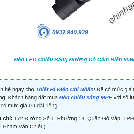
TRÒN 20KVAR 3P 450V -
BỘ ĐIỀU KHIỂN TỤ BÙ 380V 4 CẤP 
P304500203 - HIMEL
HJKL5CQ4S - HIMEL
2,000 đ
876,645 đ
1,479,000 đ
1,759,000 đ
MUA NGAY
MUA NGAY
Đèn LED Chiếu Sáng Đường Có Cảm Biến 90W (S
ên hệ ngay cho
Thiết Bị Điện Chí Nhân
! Để có mức giá 
ng. Khách hàng đặt mua
Đèn chiếu sáng MPE
với số lư
 có mức giá ưu đãi riêng.
a chỉ:
172 Đường Số 1, Phường 13, Quận Gò Vấp, TPH
i Phạm Văn Chiêu)