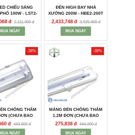
ED CHIẾU SÁNG
ĐÈN HIGH BAY NHÀ
HỐ 100W - LST2-
XƯỞNG 200W - HBE2-200T
100 - MPE
- MPE
068 đ
2,433,748 đ
2,111,400 đ
3,925,400 đ
MUA NGAY
MUA NGAY
-38%
-38%
ĐÈN CHỐNG THẤM
MÁNG ĐÈN CHỐNG THẤM
ĐƠN (CHƯA BAO
1.2M ĐƠN (CHƯA BAO
NG VÀ TĂNG PHÔ)
GỒM BÓNG VÀ TĂNG PHÔ)
660 đ
275,838 đ
443,000 đ
444,900 đ
WP-218 - MPE
- MWP-136 - MPE
MUA NGAY
MUA NGAY