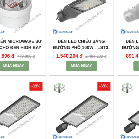
IẾN MICROWAVE SỬ
ĐÈN LED CHIẾU SÁNG
ĐÈN L
CHO ĐÈN HIGH BAY
ĐƯỜNG PHỐ 100W - LST3-
ĐƯỜNG 
XƯỞNG HBE2_MPE
100 - MPE
,896 đ
1,540,204 đ
891,4
770,800 đ
2,484,200 đ
MUA NGAY
MUA NGAY
-38%
-38%