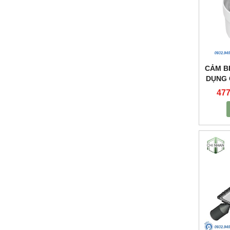
CẢM B
DỤNG 
NHÀ 
477