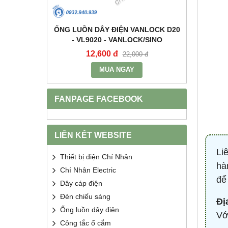
+E 16A IP67
ỐNG LUỒN DÂY ĐIỆN VANLOCK D20
TỤ BÙ 
2 - MPE
- VL9020 - VANLOCK/SINO
HDCA
12,600 đ
68
400 đ
22,000 đ
MUA NGAY
FANPAGE FACEBOOK
LIÊN KẾT WEBSITE
Li
Thiết bị điện Chí Nhân
hà
Chí Nhân Electric
để
Dây cáp điện
Đèn chiếu sáng
Đị
Ống luồn dây điện
Vớ
Công tắc ổ cắm