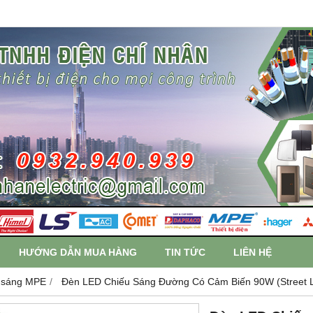
HƯỚNG DẪN MUA HÀNG
TIN TỨC
LIÊN HỆ
 sáng MPE
Đèn LED Chiếu Sáng Đường Có Cảm Biến 90W (Street Li