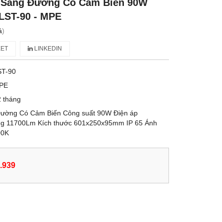
 Sáng Đường Có Cảm Biến 90W
- LST-90 - MPE
á
)
ET
LINKEDIN
ST-90
PE
 tháng
ường Có Cảm Biến Công suất 90W Điện áp
g 11700Lm Kích thước 601x250x95mm IP 65 Ánh
00K
.939