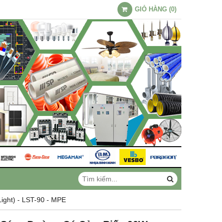
GIỎ HÀNG
(
0
)
ght) - LST-90 - MPE