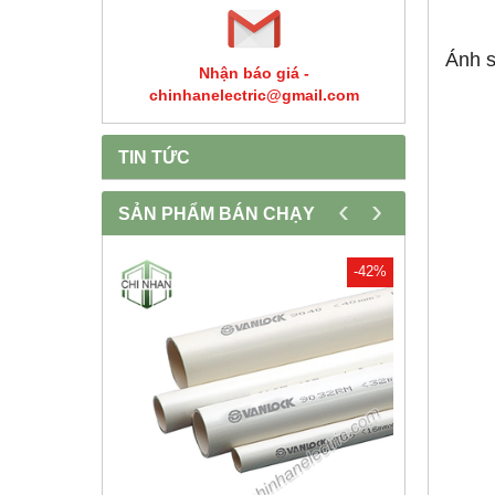
Ánh 
Nhận báo giá -
chinhanelectric@gmail.com
TIN TỨC
‹
›
SẢN PHẨM BÁN CHẠY
-30%
-42%