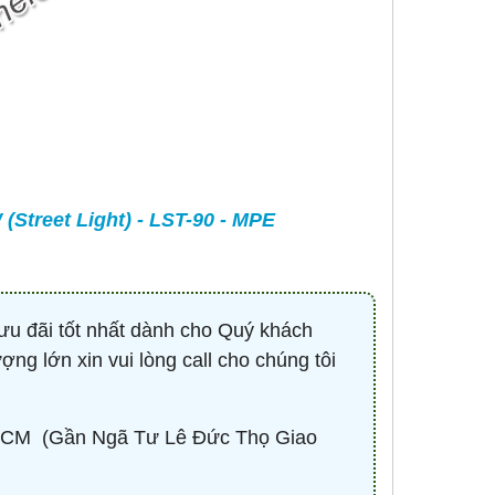
-
CONTACTOR 3P 40A 18.5KW ( KHỞI
BÓNG LED HIGHBAY 
ĐỘNG TỪ ) - HDC34011M7 - HIMEL
100W - HBV2-1
Liên hệ 0932.940.939
670,530 đ
1,
MUA NG
treet Light) - LST-90 - MPE
ưu đãi tốt nhất dành cho Quý khách
ợng lớn xin vui lòng call cho chúng tôi
CM ​ (Gần Ngã Tư Lê Đức Thọ Giao