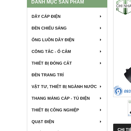
DANH MỤC SẢN PHẨM
DÂY CÁP ĐIỆN
ĐÈN CHIẾU SÁNG
ỐNG LUỒN DÂY ĐIỆN
CÔNG TẮC - Ổ CẮM
THIẾT BỊ ĐÓNG CẮT
ĐÈN TRANG TRÍ
VẬT TƯ, THIẾT BỊ NGÀNH NƯỚC
THANG MÁNG CÁP - TỦ ĐIỆN
THIẾT BỊ CÔNG NGHIỆP
QUẠT ĐIỆN
CHI TI