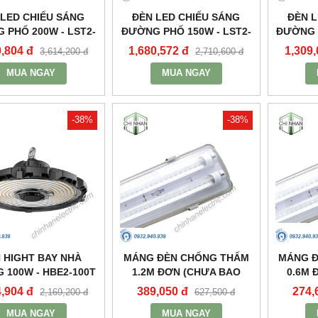
 LED CHIẾU SÁNG
ĐÈN LED CHIẾU SÁNG
ĐÈN L
 PHỐ 200W - LST2-
ĐƯỜNG PHỐ 150W - LST2-
ĐƯỜNG P
200 - MPE
150 - MPE
0,804 đ
1,680,572 đ
1,309,
3,614,200 đ
2,710,600 đ
MUA NGAY
MUA NGAY
-38%
-38%
 HIGHT BAY NHÀ
MÁNG ĐÈN CHỐNG THẤM
MÁNG 
 100W - HBE2-100T
1.2M ĐƠN (CHƯA BAO
0.6M 
- MPE
GỒM BÓNG VÀ TĂNG PHÔ)
GỒM BÓ
4,904 đ
389,050 đ
274,
2,169,200 đ
627,500 đ
- MWP-236 - MPE
- M
MUA NGAY
MUA NGAY