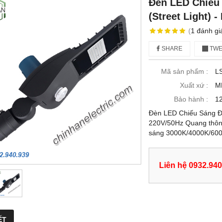
Đèn LED Chiếu
(Street Light) 
(
1
đánh gi
SHARE
TWE
Mã sản phẩm :
L
Xuất xứ :
M
Bảo hành :
12
Đèn LED Chiếu Sáng Đ
220V/50Hz Quang thôn
sáng 3000K/4000K/60
Liên hệ 0932.940
ẾT