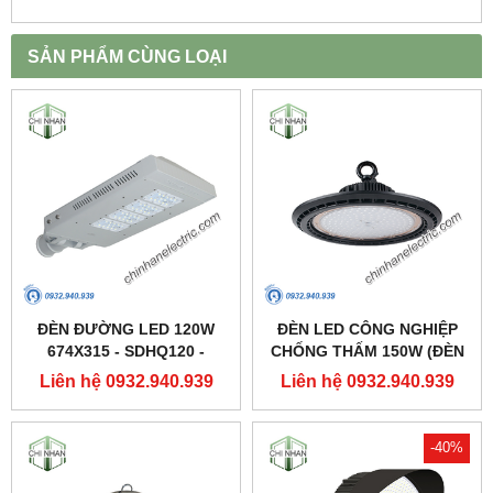
SẢN PHẨM CÙNG LOẠI
ĐÈN ĐƯỜNG LED 120W
ĐÈN LED CÔNG NGHIỆP
674X315 - SDHQ120 -
CHỐNG THẤM 150W (ĐÈN
DUHAL
HIGHBAY NHÀ XƯỞNG) -
Liên hệ 0932.940.939
Liên hệ 0932.940.939
DDB150 - DUHAL
-40%