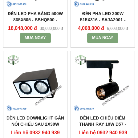
ĐÈN LED PHA BẢNG 500W
ĐÈN PHA LED 200W
865X505 - SBHQ500 -
515X316 - SAJA2001 -
DUHAL
DUHAL
18,048,000 đ
4,008,000 đ
30,080,000 đ
6,608,000 đ
MUA NGAY
MUA NGAY
ĐÈN LED DOWNLIGHT GẮN
ĐÈN LED CHIẾU ĐIỂM
NỔI CHIẾU SÂU 2X30W
THANH RAY 10W D57 -
310X160 - DFB2301 -
DIA1101 - DUHAL
Liên hệ 0932.940.939
Liên hệ 0932.940.939
DUHAL