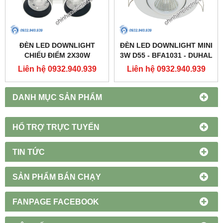
ĐÈN LED DOWNLIGHT
ĐÈN LED DOWNLIGHT MINI
CHIẾU ĐIỂM 2X30W
3W D55 - BFA1031 - DUHAL
250X137 - DFC2302 -
Liên hệ 0932.940.939
Liên hệ 0932.940.939
DUHAL
DANH MỤC SẢN PHẨM
HỔ TRỢ TRỰC TUYẾN
TIN TỨC
SẢN PHẨM BÁN CHẠY
FANPAGE FACEBOOK