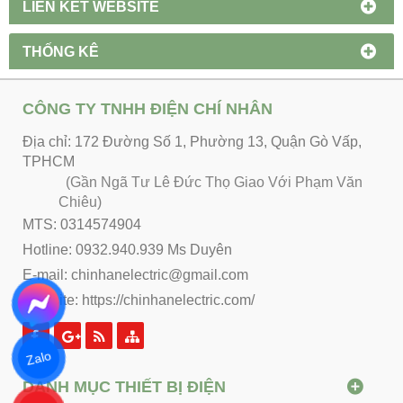
LIÊN KẾT WEBSITE
THỐNG KÊ
CÔNG TY TNHH ĐIỆN CHÍ NHÂN
Địa chỉ: 172 Đường Số 1, Phường 13, Quận Gò Vấp,
TPHCM
(Gần Ngã Tư Lê Đức Thọ Giao Với Phạm Văn
Chiêu)
MTS: 0314574904
Hotline: 0932.940.939 Ms Duyên
E-mail: chinhanelectric@gmail.com
Website:
https://chinhanelectric.com/
Zalo
DANH MỤC THIẾT BỊ ĐIỆN