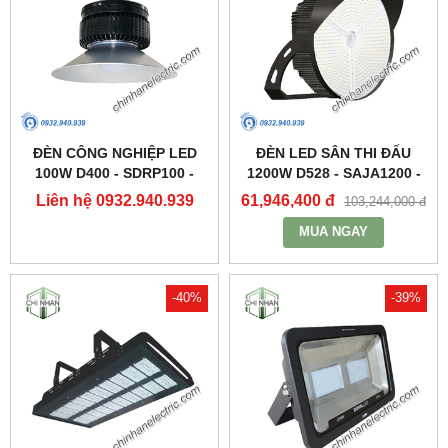
ĐÈN CÔNG NGHIỆP LED
ĐÈN LED SÂN THI ĐẤU
100W D400 - SDRP100 -
1200W D528 - SAJA1200 -
DUHAL
DUHAL
Liên hệ 0932.940.939
61,946,400 đ
103,244,000 đ
MUA NGAY
-40%
-39%