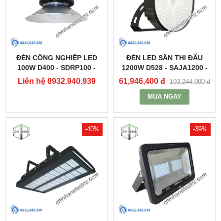
ĐÈN CÔNG NGHIỆP LED
ĐÈN LED SÂN THI ĐẤU
100W D400 - SDRP100 -
1200W D528 - SAJA1200 -
DUHAL
DUHAL
Liên hệ 0932.940.939
61,946,400 đ
103,244,000 đ
MUA NGAY
-40%
-39%