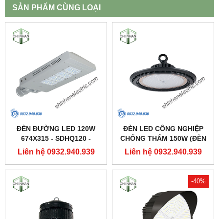
SẢN PHẨM CÙNG LOẠI
ĐÈN ĐƯỜNG LED 120W
ĐÈN LED CÔNG NGHIỆP
674X315 - SDHQ120 -
CHỐNG THẤM 150W (ĐÈN
DUHAL
HIGHBAY NHÀ XƯỞNG) -
Liên hệ 0932.940.939
Liên hệ 0932.940.939
DDB150 - DUHAL
-40%