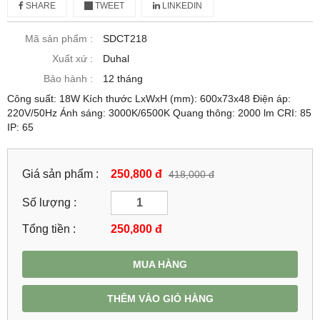
SHARE
TWEET
LINKEDIN
Mã sản phẩm :
SDCT218
Xuất xứ :
Duhal
Bảo hành :
12 tháng
Công suất: 18W Kích thước LxWxH (mm): 600x73x48 Điện áp:
220V/50Hz Ánh sáng: 3000K/6500K Quang thông: 2000 lm CRI: 85
IP: 65
Giá sản phẩm :
250,800 đ
418,000 đ
Số lượng :
Tổng tiền :
250,800
đ
MUA HÀNG
THÊM VÀO GIỎ HÀNG