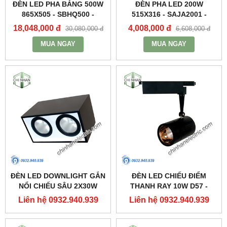
ĐÈN LED PHA BẢNG 500W
ĐÈN PHA LED 200W
865X505 - SBHQ500 -
515X316 - SAJA2001 -
DUHAL
DUHAL
18,048,000 đ
4,008,000 đ
30,080,000 đ
6,608,000 đ
MUA NGAY
MUA NGAY
ĐÈN LED DOWNLIGHT GẮN
ĐÈN LED CHIẾU ĐIỂM
NỔI CHIẾU SÂU 2X30W
THANH RAY 10W D57 -
310X160 - DFB2301 -
DIA1101 - DUHAL
Liên hệ 0932.940.939
Liên hệ 0932.940.939
DUHAL