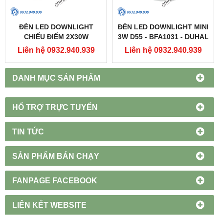
ĐÈN LED DOWNLIGHT
ĐÈN LED DOWNLIGHT MINI
CHIẾU ĐIỂM 2X30W
3W D55 - BFA1031 - DUHAL
250X137 - DFC2302 -
Liên hệ 0932.940.939
Liên hệ 0932.940.939
DUHAL
DANH MỤC SẢN PHẨM
HỔ TRỢ TRỰC TUYẾN
TIN TỨC
SẢN PHẨM BÁN CHẠY
FANPAGE FACEBOOK
LIÊN KẾT WEBSITE