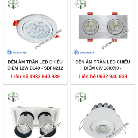
ĐÈN ÂM TRẦN LED CHIẾU
ĐÈN ÂM TRẦN LED CHIẾU
ĐIỂM 12W D140 - SDFN212
ĐIỂM 6W 180X90 -
- DUHAL
SDFC202 - DUHAL
Liên hệ 0932.940.939
Liên hệ 0932.940.939