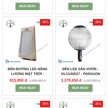
MUA NGAY
MUA NGAY
-35%
-35%
ĐÈN ĐƯỜNG LED NĂNG
ĐÈN LED SÂN VƯỜN -
LƯỢNG MẶT TRỜI -
OLU140E27 - PARAGON
PSOWA565 - PARAGON
915,850 đ
3,375,450 đ
1,409,000 đ
5,193,000 đ
MUA NGAY
MUA NGAY
-35%
-35%