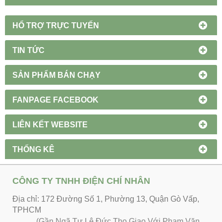
HỔ TRỢ TRỰC TUYẾN
TIN TỨC
SẢN PHẨM BÁN CHẠY
FANPAGE FACEBOOK
LIÊN KẾT WEBSITE
THỐNG KÊ
CÔNG TY TNHH ĐIỆN CHÍ NHÂN
Địa chỉ: 172 Đường Số 1, Phường 13, Quận Gò Vấp,
TPHCM
(Gần Ngã Tư Lê Đức Thọ Giao Với Phạm Văn