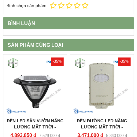
Bình chọn sản phẩm:
BÌNH LUẬN
SẢN PHẨM CÙNG LOẠI
-35%
-35%
ĐÈN LED SÂN VƯỜN NĂNG
ĐÈN ĐƯỜNG LED NĂNG
LƯỢNG MẶT TRỜI -
LƯỢNG MẶT TRỜI -
PSOGA20L - PARAGON
PSOWB1065 - PARAGON
4,893,850 đ
3,471,000 đ
7,529,000 đ
5,340,000 đ