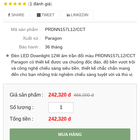
(
1
đánh giá
)
SHARE
TWEET
LINKEDIN
Mã sản phẩm :
PRDNN157L12/CCT
Xuất xứ :
Paragon
Bảo hành :
36 tháng
Đèn LED Downlight 12W âm trần đổi màu PRDNN157L12/CCT
Paragon có thiết kế được ưa chuộng độc đáo, độ bền vượt trội
và công nghệ chiếu sáng siêu bền, thiết kế chắc chắn mang
đến cho bạn những trải nghiệm chiếu sáng tuyệt vời và thú vị.
Giá sản phẩm :
242,320 đ
466,000 đ
Số lượng :
Tổng tiền :
242,320
đ
MUA HÀNG