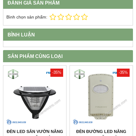
ĐÁNH GIÁ SẢN PHẨM
Bình chọn sản phẩm:
BÌNH LUẬN
SẢN PHẨM CÙNG LOẠI
-35%
-35%
ĐÈN LED SÂN VƯỜN NĂNG
ĐÈN ĐƯỜNG LED NĂNG