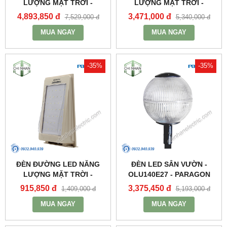
LƯỢNG MẶT TRỜI -
LƯỢNG MẶT TRỜI -
PSOGA20L - PARAGON
PSOWB1065 - PARAGON
4,893,850 đ
3,471,000 đ
7,529,000 đ
5,340,000 đ
MUA NGAY
MUA NGAY
-35%
-35%
ĐÈN ĐƯỜNG LED NĂNG
ĐÈN LED SÂN VƯỜN -
LƯỢNG MẶT TRỜI -
OLU140E27 - PARAGON
PSOWA565 - PARAGON
915,850 đ
3,375,450 đ
1,409,000 đ
5,193,000 đ
MUA NGAY
MUA NGAY