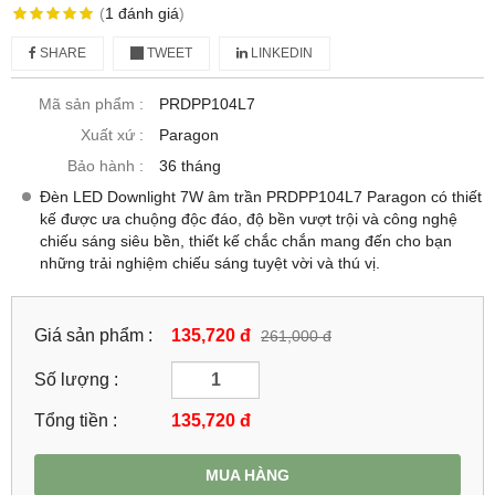
(
1
đánh giá
)
SHARE
TWEET
LINKEDIN
Mã sản phẩm :
PRDPP104L7
Xuất xứ :
Paragon
Bảo hành :
36 tháng
Đèn LED Downlight 7W âm trần PRDPP104L7 Paragon có thiết
kế được ưa chuộng độc đáo, độ bền vượt trội và công nghệ
chiếu sáng siêu bền, thiết kế chắc chắn mang đến cho bạn
những trải nghiệm chiếu sáng tuyệt vời và thú vị.
Giá sản phẩm :
135,720 đ
261,000 đ
Số lượng :
Tổng tiền :
135,720
đ
MUA HÀNG