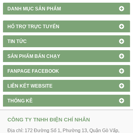
DANH MỤC SẢN PHẨM
HỔ TRỢ TRỰC TUYẾN
TIN TỨC
SẢN PHẨM BÁN CHẠY
FANPAGE FACEBOOK
LIÊN KẾT WEBSITE
THỐNG KÊ
CÔNG TY TNHH ĐIỆN CHÍ NHÂN
Địa chỉ: 172 Đường Số 1, Phường 13, Quận Gò Vấp,