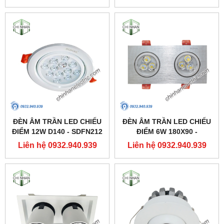
DUHAL
ĐÈN ÂM TRẦN LED CHIẾU
ĐÈN ÂM TRẦN LED CHIẾU
ĐIỂM 12W D140 - SDFN212
ĐIỂM 6W 180X90 -
- DUHAL
SDFC202 - DUHAL
Liên hệ 0932.940.939
Liên hệ 0932.940.939