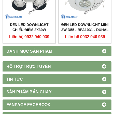
ĐÈN LED DOWNLIGHT
ĐÈN LED DOWNLIGHT MINI
CHIẾU ĐIỂM 2X30W
3W D55 - BFA1031 - DUHAL
250X137 - DFC2302 -
Liên hệ 0932.940.939
Liên hệ 0932.940.939
DUHAL
DANH MỤC SẢN PHẨM
HỔ TRỢ TRỰC TUYẾN
TIN TỨC
SẢN PHẨM BÁN CHẠY
FANPAGE FACEBOOK