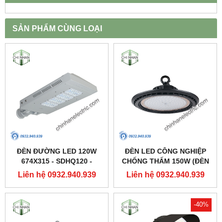
SẢN PHẨM CÙNG LOẠI
ĐÈN ĐƯỜNG LED 120W
ĐÈN LED CÔNG NGHIỆP
674X315 - SDHQ120 -
CHỐNG THẤM 150W (ĐÈN
DUHAL
HIGHBAY NHÀ XƯỞNG) -
Liên hệ 0932.940.939
Liên hệ 0932.940.939
DDB150 - DUHAL
-40%