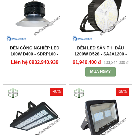
ĐÈN CÔNG NGHIỆP LED
ĐÈN LED SÂN THI ĐẤU
100W D400 - SDRP100 -
1200W D528 - SAJA1200 -
DUHAL
DUHAL
Liên hệ 0932.940.939
61,946,400 đ
103,244,000 đ
MUA NGAY
-40%
-39%