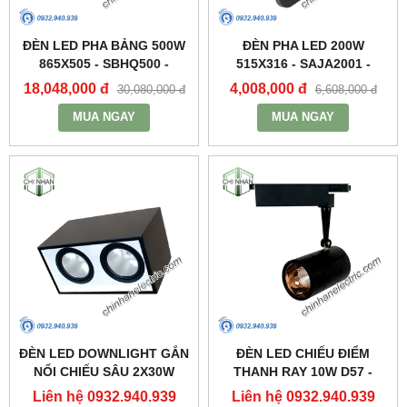
ĐÈN LED PHA BẢNG 500W
ĐÈN PHA LED 200W
865X505 - SBHQ500 -
515X316 - SAJA2001 -
DUHAL
DUHAL
18,048,000 đ
4,008,000 đ
30,080,000 đ
6,608,000 đ
MUA NGAY
MUA NGAY
ĐÈN LED DOWNLIGHT GẮN
ĐÈN LED CHIẾU ĐIỂM
NỔI CHIẾU SÂU 2X30W
THANH RAY 10W D57 -
310X160 - DFB2301 -
DIA1101 - DUHAL
Liên hệ 0932.940.939
Liên hệ 0932.940.939