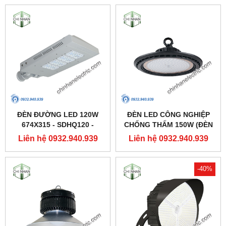
ĐÈN ĐƯỜNG LED 120W
ĐÈN LED CÔNG NGHIỆP
674X315 - SDHQ120 -
CHỐNG THẤM 150W (ĐÈN
DUHAL
HIGHBAY NHÀ XƯỞNG) -
Liên hệ 0932.940.939
Liên hệ 0932.940.939
DDB150 - DUHAL
-40%