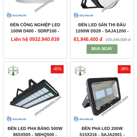
ĐÈN CÔNG NGHIỆP LED
ĐÈN LED SÂN THI ĐẤU
100W D400 - SDRP100 -
1200W D528 - SAJA1200 -
DUHAL
DUHAL
Liên hệ 0932.940.939
61,946,400 đ
103,244,000 đ
MUA NGAY
-40%
-39%
ĐÈN LED PHA BẢNG 500W
ĐÈN PHA LED 200W
865X505 - SBHQ500 -
515X316 - SAJA2001 -