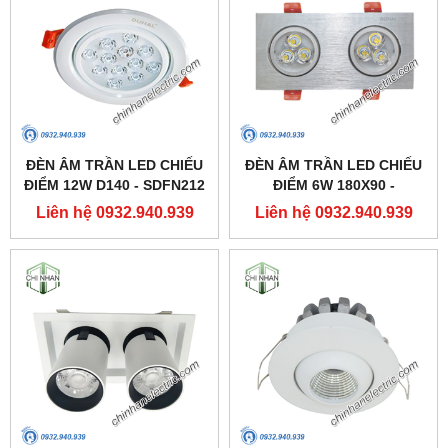
ĐÈN ÂM TRẦN LED CHIẾU
ĐÈN ÂM TRẦN LED CHIẾU
ĐIỂM 12W D140 - SDFN212
ĐIỂM 6W 180X90 -
- DUHAL
SDFC202 - DUHAL
Liên hệ 0932.940.939
Liên hệ 0932.940.939