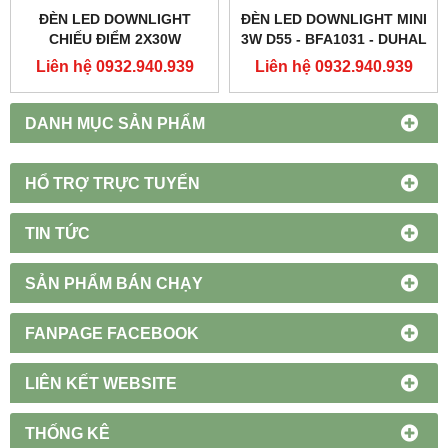
ĐÈN LED DOWNLIGHT
ĐÈN LED DOWNLIGHT MINI
CHIẾU ĐIỂM 2X30W
3W D55 - BFA1031 - DUHAL
250X137 - DFC2302 -
Liên hệ 0932.940.939
Liên hệ 0932.940.939
DUHAL
DANH MỤC SẢN PHẨM
HỔ TRỢ TRỰC TUYẾN
TIN TỨC
SẢN PHẨM BÁN CHẠY
FANPAGE FACEBOOK
LIÊN KẾT WEBSITE
THỐNG KÊ