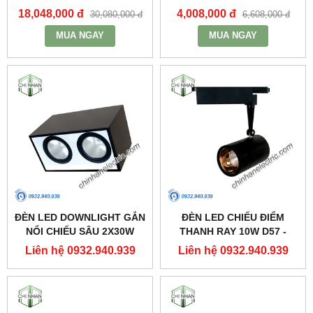
DUHAL
DUHAL
18,048,000 đ
4,008,000 đ
30,080,000 đ
6,608,000 đ
MUA NGAY
MUA NGAY
ĐÈN LED DOWNLIGHT GẮN
ĐÈN LED CHIẾU ĐIỂM
NỔI CHIẾU SÂU 2X30W
THANH RAY 10W D57 -
310X160 - DFB2301 -
DIA1101 - DUHAL
Liên hệ 0932.940.939
Liên hệ 0932.940.939
DUHAL