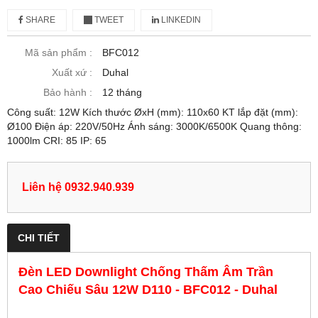
SHARE
TWEET
LINKEDIN
Mã sản phẩm :
BFC012
Xuất xứ :
Duhal
Bảo hành :
12 tháng
Công suất: 12W Kích thước ØxH (mm): 110x60 KT lắp đặt (mm):
Ø100 Điện áp: 220V/50Hz Ánh sáng: 3000K/6500K Quang thông:
1000lm CRI: 85 IP: 65
Liên hệ 0932.940.939
CHI TIẾT
Đèn LED Downlight Chống Thấm Âm Trần
Cao Chiếu Sâu 12W D110 - BFC012 - Duhal