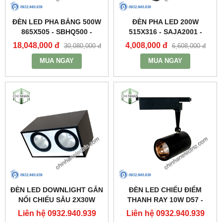
ĐÈN LED PHA BẢNG 500W
ĐÈN PHA LED 200W
865X505 - SBHQ500 -
515X316 - SAJA2001 -
DUHAL
DUHAL
18,048,000 đ
4,008,000 đ
30,080,000 đ
6,608,000 đ
MUA NGAY
MUA NGAY
ĐÈN LED DOWNLIGHT GẮN
ĐÈN LED CHIẾU ĐIỂM
NỔI CHIẾU SÂU 2X30W
THANH RAY 10W D57 -
310X160 - DFB2301 -
DIA1101 - DUHAL
Liên hệ 0932.940.939
Liên hệ 0932.940.939
DUHAL