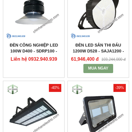
ĐÈN CÔNG NGHIỆP LED
ĐÈN LED SÂN THI ĐẤU
100W D400 - SDRP100 -
1200W D528 - SAJA1200 -
DUHAL
DUHAL
Liên hệ 0932.940.939
61,946,400 đ
103,244,000 đ
MUA NGAY
-40%
-39%