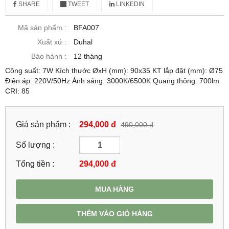
SHARE
TWEET
LINKEDIN
Mã sản phẩm :
BFA007
Xuất xứ :
Duhal
Bảo hành :
12 tháng
Công suất: 7W Kích thước ØxH (mm): 90x35 KT lắp đặt (mm): Ø75
Điện áp: 220V/50Hz Ánh sáng: 3000K/6500K Quang thông: 700lm
CRI: 85
Giá sản phẩm :
294,000 đ
490,000 đ
Số lượng :
Tổng tiền :
294,000
đ
MUA HÀNG
THÊM VÀO GIỎ HÀNG