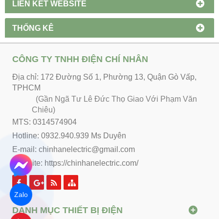
LIÊN KẾT WEBSITE
THỐNG KÊ
CÔNG TY TNHH ĐIỆN CHÍ NHÂN
Địa chỉ: 172 Đường Số 1, Phường 13, Quận Gò Vấp,
TPHCM
(Gần Ngã Tư Lê Đức Thọ Giao Với Phạm Văn
Chiêu)
MTS: 0314574904
Hotline: 0932.940.939 Ms Duyên
E-mail: chinhanelectric@gmail.com
Website:
https://chinhanelectric.com/
Zalo
DANH MỤC THIẾT BỊ ĐIỆN