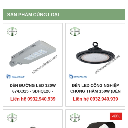
SẢN PHẨM CÙNG LOẠI
ĐÈN ĐƯỜNG LED 120W
ĐÈN LED CÔNG NGHIỆP
674X315 - SDHQ120 -
CHỐNG THẤM 150W (ĐÈN
DUHAL
HIGHBAY NHÀ XƯỞNG) -
Liên hệ 0932.940.939
Liên hệ 0932.940.939
DDB150 - DUHAL
-40%