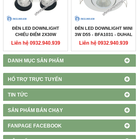
ĐÈN LED DOWNLIGHT
ĐÈN LED DOWNLIGHT MINI
CHIẾU ĐIỂM 2X30W
3W D55 - BFA1031 - DUHAL
250X137 - DFC2302 -
Liên hệ 0932.940.939
Liên hệ 0932.940.939
DUHAL
DANH MỤC SẢN PHẨM
HỔ TRỢ TRỰC TUYẾN
TIN TỨC
SẢN PHẨM BÁN CHẠY
FANPAGE FACEBOOK