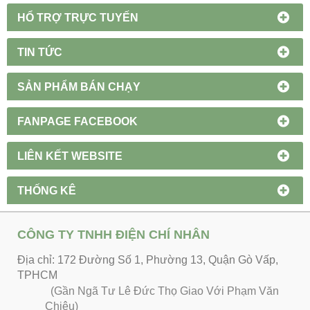
HỔ TRỢ TRỰC TUYẾN
TIN TỨC
SẢN PHẨM BÁN CHẠY
FANPAGE FACEBOOK
LIÊN KẾT WEBSITE
THỐNG KÊ
CÔNG TY TNHH ĐIỆN CHÍ NHÂN
Địa chỉ: 172 Đường Số 1, Phường 13, Quận Gò Vấp,
TPHCM
(Gần Ngã Tư Lê Đức Thọ Giao Với Phạm Văn
Chiêu)