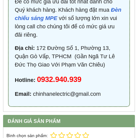
Để có mức giá ưu đãi tốt nhất dành cho
Quý khách hàng. Khách hàng đặt mua
Đèn
chiếu sáng MPE
với số lượng lớn xin vui
lòng call cho chúng tôi để có mức giá ưu
đãi riêng.
Địa chỉ:
172 Đường Số 1, Phường 13,
Quận Gò Vấp, TPHCM ​ (Gần Ngã Tư Lê
Đức Thọ Giao Với Phạm Văn Chiêu)
0932.940.939
Hotline:
Email:
chinhanelectric@gmail.com
ĐÁNH GIÁ SẢN PHẨM
Bình chọn sản phẩm: