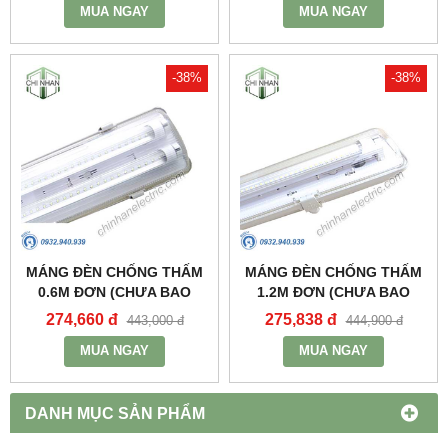
MUA NGAY
MUA NGAY
-38%
-38%
MÁNG ĐÈN CHỐNG THẤM
MÁNG ĐÈN CHỐNG THẤM
0.6M ĐƠN (CHƯA BAO
1.2M ĐƠN (CHƯA BAO
GỒM BÓNG VÀ TĂNG PHÔ)
GỒM BÓNG VÀ TĂNG PHÔ)
274,660 đ
275,838 đ
443,000 đ
444,900 đ
- MWP-218 - MPE
- MWP-136 - MPE
MUA NGAY
MUA NGAY
DANH MỤC SẢN PHẨM