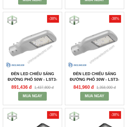
-38%
-38%
ĐÈN LED CHIẾU SÁNG
ĐÈN LED CHIẾU SÁNG
ĐƯỜNG PHỐ 50W - LST3-
ĐƯỜNG PHỐ 30W - LST3-
50 - MPE
30 - MPE
891,436 đ
841,960 đ
1,437,800 đ
1,358,000 đ
MUA NGAY
MUA NGAY
-38%
-38%