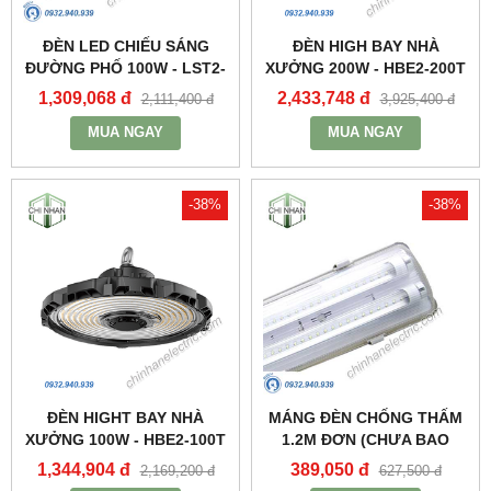
ĐÈN LED CHIẾU SÁNG
ĐÈN HIGH BAY NHÀ
ĐƯỜNG PHỐ 100W - LST2-
XƯỞNG 200W - HBE2-200T
100 - MPE
- MPE
1,309,068 đ
2,433,748 đ
2,111,400 đ
3,925,400 đ
MUA NGAY
MUA NGAY
-38%
-38%
ĐÈN HIGHT BAY NHÀ
MÁNG ĐÈN CHỐNG THẤM
XƯỞNG 100W - HBE2-100T
1.2M ĐƠN (CHƯA BAO
- MPE
GỒM BÓNG VÀ TĂNG PHÔ)
1,344,904 đ
389,050 đ
2,169,200 đ
627,500 đ
- MWP-236 - MPE