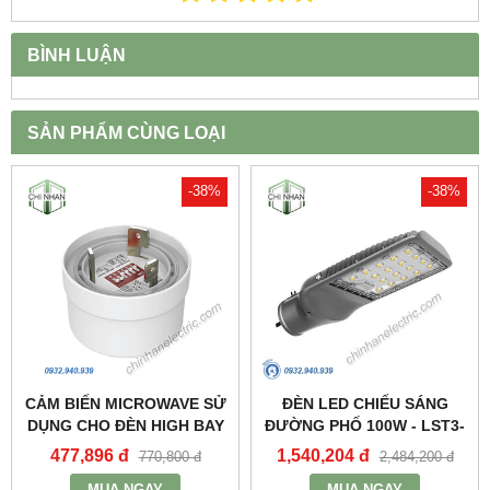
BÌNH LUẬN
SẢN PHẨM CÙNG LOẠI
-38%
-38%
CẢM BIẾN MICROWAVE SỬ
ĐÈN LED CHIẾU SÁNG
DỤNG CHO ĐÈN HIGH BAY
ĐƯỜNG PHỐ 100W - LST3-
NHÀ XƯỞNG HBE2_MPE
100 - MPE
477,896 đ
1,540,204 đ
770,800 đ
2,484,200 đ
MUA NGAY
MUA NGAY