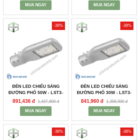
MUA NGAY
MUA NGAY
-38%
-38%
ĐÈN LED CHIẾU SÁNG
ĐÈN LED CHIẾU SÁNG
ĐƯỜNG PHỐ 50W - LST3-
ĐƯỜNG PHỐ 30W - LST3-
50 - MPE
30 - MPE
891,436 đ
841,960 đ
1,437,800 đ
1,358,000 đ
MUA NGAY
MUA NGAY
-38%
-38%