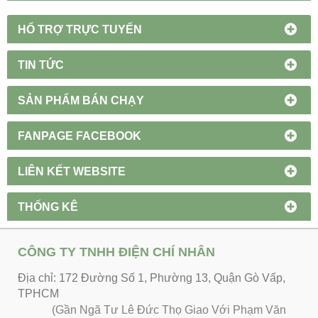
HỔ TRỢ TRỰC TUYẾN
TIN TỨC
SẢN PHẨM BÁN CHẠY
FANPAGE FACEBOOK
LIÊN KẾT WEBSITE
THỐNG KÊ
CÔNG TY TNHH ĐIỆN CHÍ NHÂN
Địa chỉ: 172 Đường Số 1, Phường 13, Quận Gò Vấp,
TPHCM
(Gần Ngã Tư Lê Đức Thọ Giao Với Phạm Văn