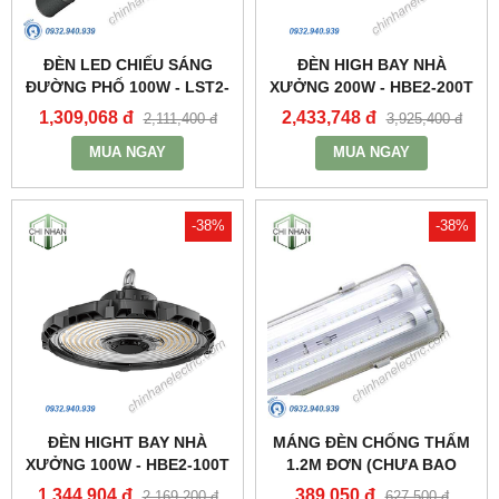
ĐÈN LED CHIẾU SÁNG
ĐÈN HIGH BAY NHÀ
ĐƯỜNG PHỐ 100W - LST2-
XƯỞNG 200W - HBE2-200T
100 - MPE
- MPE
1,309,068 đ
2,433,748 đ
2,111,400 đ
3,925,400 đ
MUA NGAY
MUA NGAY
-38%
-38%
ĐÈN HIGHT BAY NHÀ
MÁNG ĐÈN CHỐNG THẤM
XƯỞNG 100W - HBE2-100T
1.2M ĐƠN (CHƯA BAO
- MPE
GỒM BÓNG VÀ TĂNG PHÔ)
1,344,904 đ
389,050 đ
2,169,200 đ
627,500 đ