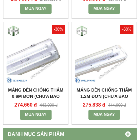
- MWP-236 - MPE
MUA NGAY
MUA NGAY
-38%
-38%
MÁNG ĐÈN CHỐNG THẤM
MÁNG ĐÈN CHỐNG THẤM
0.6M ĐƠN (CHƯA BAO
1.2M ĐƠN (CHƯA BAO
GỒM BÓNG VÀ TĂNG PHÔ)
GỒM BÓNG VÀ TĂNG PHÔ)
274,660 đ
275,838 đ
443,000 đ
444,900 đ
- MWP-218 - MPE
- MWP-136 - MPE
MUA NGAY
MUA NGAY
DANH MỤC SẢN PHẨM