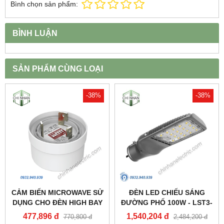
Bình chọn sản phẩm:
BÌNH LUẬN
SẢN PHẨM CÙNG LOẠI
-38%
-38%
CẢM BIẾN MICROWAVE SỬ
ĐÈN LED CHIẾU SÁNG
DỤNG CHO ĐÈN HIGH BAY
ĐƯỜNG PHỐ 100W - LST3-
NHÀ XƯỞNG HBE2_MPE
100 - MPE
477,896 đ
1,540,204 đ
770,800 đ
2,484,200 đ