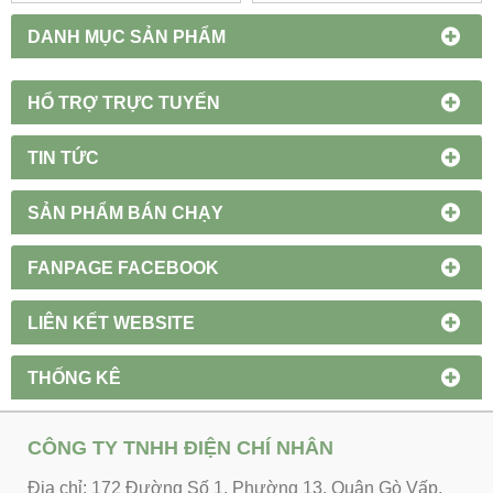
DANH MỤC SẢN PHẨM
HỔ TRỢ TRỰC TUYẾN
TIN TỨC
SẢN PHẨM BÁN CHẠY
FANPAGE FACEBOOK
LIÊN KẾT WEBSITE
THỐNG KÊ
CÔNG TY TNHH ĐIỆN CHÍ NHÂN
Địa chỉ: 172 Đường Số 1, Phường 13, Quận Gò Vấp,