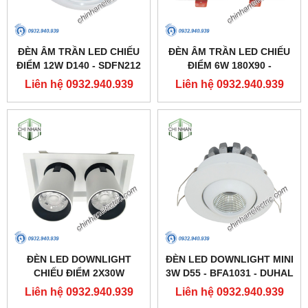
ĐÈN ÂM TRẦN LED CHIẾU
ĐÈN ÂM TRẦN LED CHIẾU
ĐIỂM 12W D140 - SDFN212
ĐIỂM 6W 180X90 -
- DUHAL
SDFC202 - DUHAL
Liên hệ 0932.940.939
Liên hệ 0932.940.939
ĐÈN LED DOWNLIGHT
ĐÈN LED DOWNLIGHT MINI
CHIẾU ĐIỂM 2X30W
3W D55 - BFA1031 - DUHAL
250X137 - DFC2302 -
Liên hệ 0932.940.939
Liên hệ 0932.940.939
DUHAL