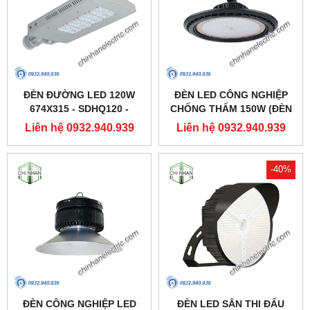
ĐÈN ĐƯỜNG LED 120W
ĐÈN LED CÔNG NGHIỆP
674X315 - SDHQ120 -
CHỐNG THẤM 150W (ĐÈN
DUHAL
HIGHBAY NHÀ XƯỞNG) -
Liên hệ 0932.940.939
Liên hệ 0932.940.939
DDB150 - DUHAL
-40%
ĐÈN CÔNG NGHIỆP LED
ĐÈN LED SÂN THI ĐẤU