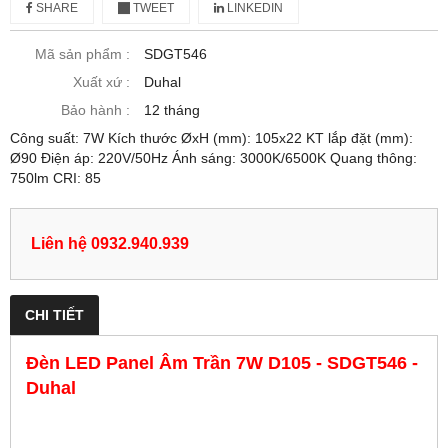
SHARE
TWEET
LINKEDIN
Mã sản phẩm :
SDGT546
Xuất xứ :
Duhal
Bảo hành :
12 tháng
Công suất: 7W Kích thước ØxH (mm): 105x22 KT lắp đặt (mm):
Ø90 Điện áp: 220V/50Hz Ánh sáng: 3000K/6500K Quang thông:
750lm CRI: 85
Liên hệ 0932.940.939
CHI TIẾT
Đèn LED Panel Âm Trần 7W D105 - SDGT546 -
Duhal