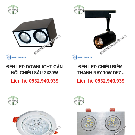
ĐÈN LED DOWNLIGHT GẮN
ĐÈN LED CHIẾU ĐIỂM
NỔI CHIẾU SÂU 2X30W
THANH RAY 10W D57 -
310X160 - DFB2301 -
DIA1101 - DUHAL
Liên hệ 0932.940.939
Liên hệ 0932.940.939
DUHAL