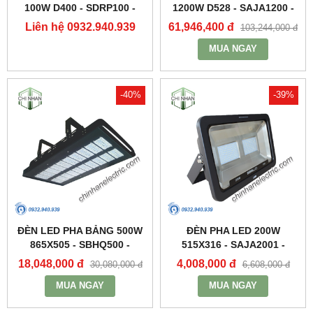
100W D400 - SDRP100 -
1200W D528 - SAJA1200 -
DUHAL
DUHAL
Liên hệ 0932.940.939
61,946,400 đ
103,244,000 đ
MUA NGAY
-40%
-39%
ĐÈN LED PHA BẢNG 500W
ĐÈN PHA LED 200W
865X505 - SBHQ500 -
515X316 - SAJA2001 -
DUHAL
DUHAL
18,048,000 đ
4,008,000 đ
30,080,000 đ
6,608,000 đ
MUA NGAY
MUA NGAY