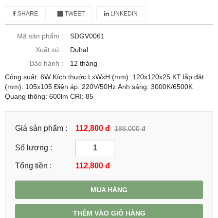
SHARE
TWEET
LINKEDIN
Mã sản phẩm :
SDGV0061
Xuất xứ :
Duhal
Bảo hành :
12 tháng
Công suất: 6W Kích thước LxWxH (mm): 120x120x25 KT lắp đặt
(mm): 105x105 Điện áp: 220V/50Hz Ánh sáng: 3000K/6500K
Quang thông: 600lm CRI: 85
Giá sản phẩm :
112,800 đ
188,000 đ
Số lượng :
Tổng tiền :
112,800
đ
MUA HÀNG
THÊM VÀO GIỎ HÀNG