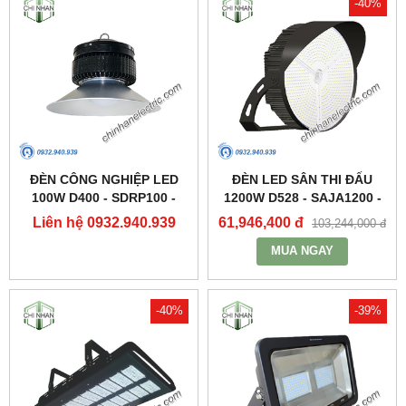
-40%
ĐÈN CÔNG NGHIỆP LED
ĐÈN LED SÂN THI ĐẤU
100W D400 - SDRP100 -
1200W D528 - SAJA1200 -
DUHAL
DUHAL
Liên hệ 0932.940.939
61,946,400 đ
103,244,000 đ
MUA NGAY
-40%
-39%