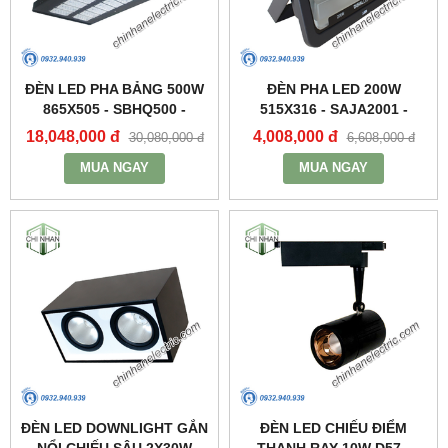
ĐÈN LED PHA BẢNG 500W
ĐÈN PHA LED 200W
865X505 - SBHQ500 -
515X316 - SAJA2001 -
DUHAL
DUHAL
18,048,000 đ
4,008,000 đ
30,080,000 đ
6,608,000 đ
MUA NGAY
MUA NGAY
ĐÈN LED DOWNLIGHT GẮN
ĐÈN LED CHIẾU ĐIỂM
NỔI CHIẾU SÂU 2X30W
THANH RAY 10W D57 -