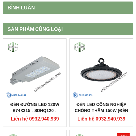
BÌNH LUẬN
SẢN PHẨM CÙNG LOẠI
ĐÈN ĐƯỜNG LED 120W
ĐÈN LED CÔNG NGHIỆP
674X315 - SDHQ120 -
CHỐNG THẤM 150W (ĐÈN
DUHAL
HIGHBAY NHÀ XƯỞNG) -
Liên hệ 0932.940.939
Liên hệ 0932.940.939
DDB150 - DUHAL