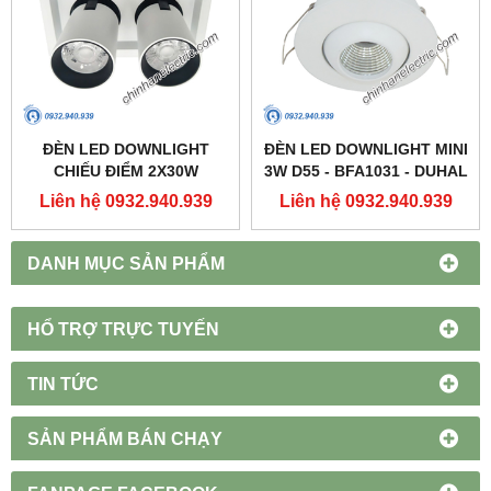
ĐÈN LED DOWNLIGHT
ĐÈN LED DOWNLIGHT MINI
CHIẾU ĐIỂM 2X30W
3W D55 - BFA1031 - DUHAL
250X137 - DFC2302 -
Liên hệ 0932.940.939
Liên hệ 0932.940.939
DUHAL
DANH MỤC SẢN PHẨM
HỔ TRỢ TRỰC TUYẾN
TIN TỨC
SẢN PHẨM BÁN CHẠY