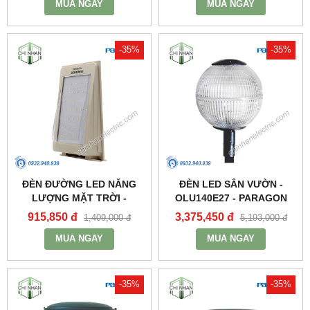
MUA NGAY
MUA NGAY
-35%
-35%
ĐÈN ĐƯỜNG LED NĂNG
ĐÈN LED SÂN VƯỜN -
LƯỢNG MẶT TRỜI -
OLU140E27 - PARAGON
PSOWA565 - PARAGON
915,850 đ
3,375,450 đ
1,409,000 đ
5,193,000 đ
MUA NGAY
MUA NGAY
-35%
-35%