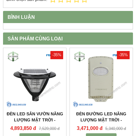
BÌNH LUẬN
SẢN PHẨM CÙNG LOẠI
-35%
-35%
ĐÈN LED SÂN VƯỜN NĂNG
ĐÈN ĐƯỜNG LED NĂNG
LƯỢNG MẶT TRỜI -
LƯỢNG MẶT TRỜI -
PSOGA20L - PARAGON
PSOWB1065 - PARAGON
4,893,850 đ
3,471,000 đ
7,529,000 đ
5,340,000 đ