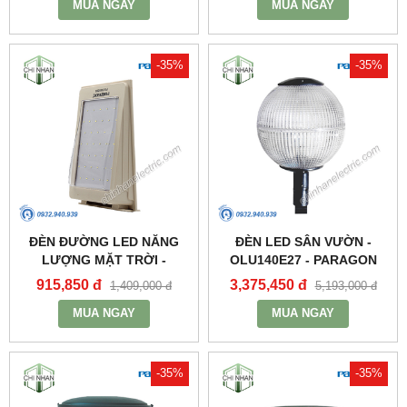
MUA NGAY
MUA NGAY
-35%
-35%
ĐÈN ĐƯỜNG LED NĂNG
ĐÈN LED SÂN VƯỜN -
LƯỢNG MẶT TRỜI -
OLU140E27 - PARAGON
PSOWA565 - PARAGON
915,850 đ
3,375,450 đ
1,409,000 đ
5,193,000 đ
MUA NGAY
MUA NGAY
-35%
-35%