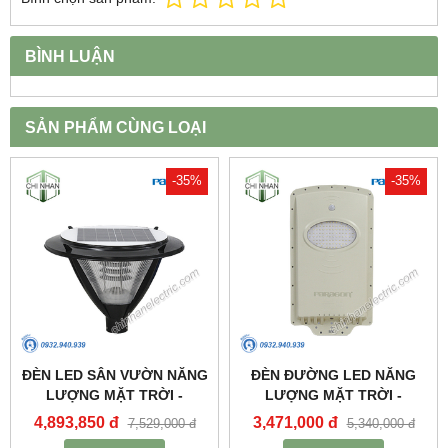
BÌNH LUẬN
SẢN PHẨM CÙNG LOẠI
-35%
-35%
ĐÈN LED SÂN VƯỜN NĂNG
ĐÈN ĐƯỜNG LED NĂNG
LƯỢNG MẶT TRỜI -
LƯỢNG MẶT TRỜI -
PSOGA20L - PARAGON
PSOWB1065 - PARAGON
4,893,850 đ
3,471,000 đ
7,529,000 đ
5,340,000 đ