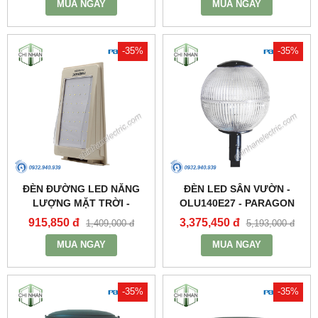
MUA NGAY
MUA NGAY
-35%
-35%
ĐÈN ĐƯỜNG LED NĂNG
ĐÈN LED SÂN VƯỜN -
LƯỢNG MẶT TRỜI -
OLU140E27 - PARAGON
PSOWA565 - PARAGON
915,850 đ
3,375,450 đ
1,409,000 đ
5,193,000 đ
MUA NGAY
MUA NGAY
-35%
-35%