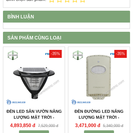
BÌNH LUẬN
SẢN PHẨM CÙNG LOẠI
-35%
-35%
ĐÈN LED SÂN VƯỜN NĂNG
ĐÈN ĐƯỜNG LED NĂNG
LƯỢNG MẶT TRỜI -
LƯỢNG MẶT TRỜI -
PSOGA20L - PARAGON
PSOWB1065 - PARAGON
4,893,850 đ
3,471,000 đ
7,529,000 đ
5,340,000 đ