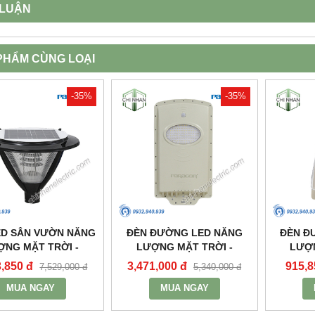
 LUẬN
PHẨM CÙNG LOẠI
-35%
-35%
ED SÂN VƯỜN NĂNG
ĐÈN ĐƯỜNG LED NĂNG
ĐÈN Đ
ỢNG MẶT TRỜI -
LƯỢNG MẶT TRỜI -
LƯỢN
A20L - PARAGON
PSOWB1065 - PARAGON
PSOWA
3,850 đ
3,471,000 đ
915,8
7,529,000 đ
5,340,000 đ
MUA NGAY
MUA NGAY