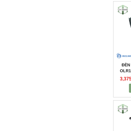
ĐÈN
OLR1
3,37