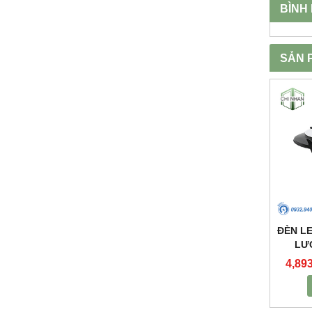
BÌNH
SẢN 
ĐÈN L
LƯ
PSOG
4,89