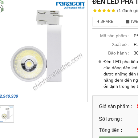
ĐÈN LED PHA 
(
1
đánh gi
SHARE
TWE
Mã sản phẩm :
P
Xuất xứ :
P
Bảo hành :
36
Đèn LED pha tiê
của dòng đèn led 
được những tiện í
năng đem đến nguồ
ổn định trong hệ 
Giá sản phẩm :
Số lượng :
Tổng tiền :