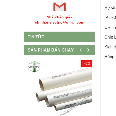
Hệ số 
Nhận báo giá -
IP : 2
chinhanelectric@gmail.com
CRI :
TIN TỨC
Chip 
Kích 
‹
›
SẢN PHẨM BÁN CHẠY
Hãng 
-30%
-42%