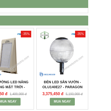
-35%
-35%
ƯỜNG LED NĂNG
ĐÈN LED SÂN VƯỜN -
G MẶT TRỜI -
OLU140E27 - PARAGON
565 - PARAGON
50 đ
3,375,450 đ
1,409,000 đ
5,193,000 đ
MUA NGAY
MUA NGAY