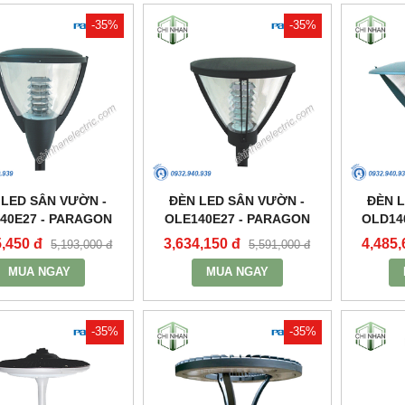
-35%
-35%
 LED SÂN VƯỜN -
ĐÈN LED SÂN VƯỜN -
ĐÈN L
40E27 - PARAGON
OLE140E27 - PARAGON
OLD14
5,450 đ
3,634,150 đ
4,485,
5,193,000 đ
5,591,000 đ
MUA NGAY
MUA NGAY
-35%
-35%