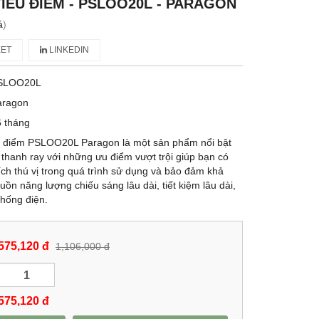
TIÊU ĐIỂM - PSLOO20L - PARAGON
á
)
ET
LINKEDIN
SLOO20L
aragon
 tháng
u điểm PSLOO20L Paragon là một sản phẩm nổi bật
thanh ray với những ưu điểm vượt trội giúp bạn có
ch thú vị trong quá trình sử dụng và bảo đảm khả
n năng lượng chiếu sáng lâu dài, tiết kiệm lâu dài,
thống điện.
575,120 đ
1,106,000 đ
575,120
đ