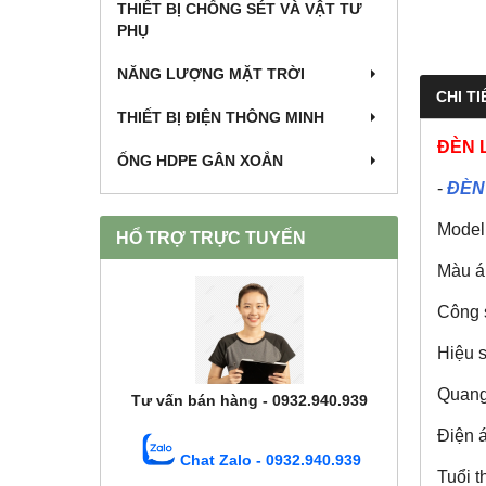
THIẾT BỊ CHỐNG SÉT VÀ VẬT TƯ
PHỤ
NĂNG LƯỢNG MẶT TRỜI
CHI TI
THIẾT BỊ ĐIỆN THÔNG MINH
ĐÈN 
ỐNG HDPE GÂN XOẮN
-
ĐÈN
Model
HỔ TRỢ TRỰC TUYẾN
Màu á
Công 
Hiệu 
Quang
Tư vấn bán hàng - 0932.940.939
Điện 
Chat Zalo - 0932.940.939
Tuổi t