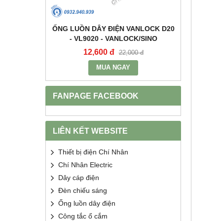
+E 16A IP67
ỐNG LUỒN DÂY ĐIỆN VANLOCK D20
TỤ BÙ 
2 - MPE
- VL9020 - VANLOCK/SINO
HDCA
12,600 đ
68
400 đ
22,000 đ
MUA NGAY
FANPAGE FACEBOOK
LIÊN KẾT WEBSITE
Thiết bị điện Chí Nhân
Chí Nhân Electric
Dây cáp điện
Đèn chiếu sáng
Ống luồn dây điện
Công tắc ổ cắm