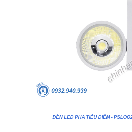
TRÒN 20KVAR 3P 450V -
BỘ ĐIỀU KHIỂN TỤ BÙ 380V 4 CẤP 
P304500203 - HIMEL
HJKL5CQ4S - HIMEL
2,000 đ
876,645 đ
1,479,000 đ
1,759,000 đ
MUA NGAY
MUA NGAY
ĐÈN LED PHA TIÊU ĐIỂM - PSLOO