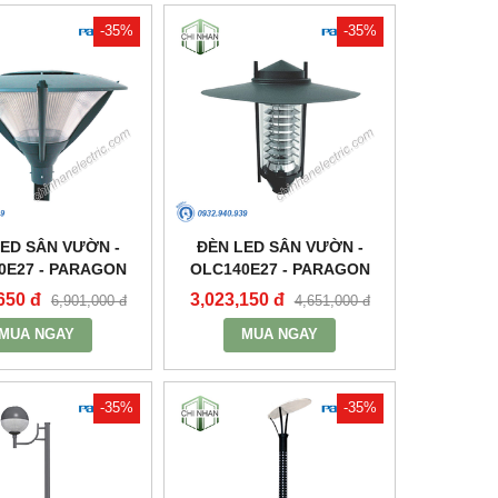
-35%
-35%
ED SÂN VƯỜN -
ĐÈN LED SÂN VƯỜN -
0E27 - PARAGON
OLC140E27 - PARAGON
650 đ
3,023,150 đ
6,901,000 đ
4,651,000 đ
MUA NGAY
MUA NGAY
-35%
-35%