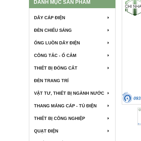
DANH MỤC SẢN PHẨM
DÂY CÁP ĐIỆN
ĐÈN CHIẾU SÁNG
ỐNG LUỒN DÂY ĐIỆN
CÔNG TẮC - Ổ CẮM
THIẾT BỊ ĐÓNG CẮT
ĐÈN TRANG TRÍ
VẬT TƯ, THIẾT BỊ NGÀNH NƯỚC
THANG MÁNG CÁP - TỦ ĐIỆN
THIẾT BỊ CÔNG NGHIỆP
QUẠT ĐIỆN