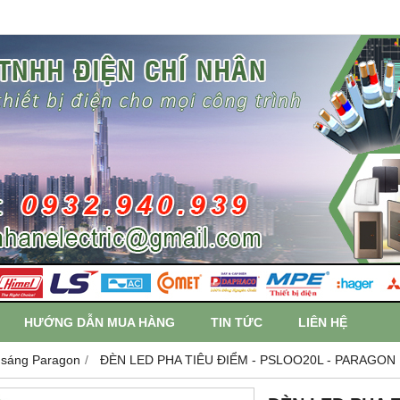
HƯỚNG DẪN MUA HÀNG
TIN TỨC
LIÊN HỆ
 sáng Paragon
ĐÈN LED PHA TIÊU ĐIỂM - PSLOO20L - PARAGON