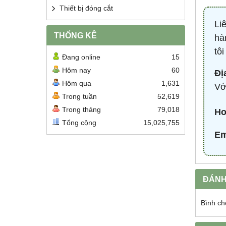
Thiết bị đóng cắt
Li
THỐNG KÊ
hà
tô
Đang online
15
Hôm nay
60
Đị
Hôm qua
1,631
Vớ
Trong tuần
52,619
Trong tháng
79,018
Ho
Tổng cộng
15,025,755
Em
ĐÁNH
Bình ch