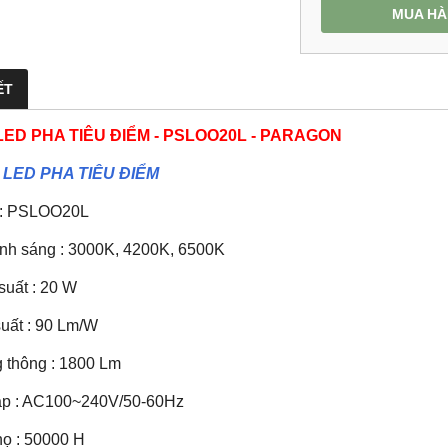
MUA H
ẾT
LED PHA TIÊU ĐIỂM - PSLOO20L - PARAGON
 LED PHA TIÊU ĐIỂM
: PSLOO20L
nh sáng : 3000K, 4200K, 6500K
suất : 20 W
suất : 90 Lm/W
 thông : 1800 Lm
áp : AC100~240V/50-60Hz
họ : 50000 H