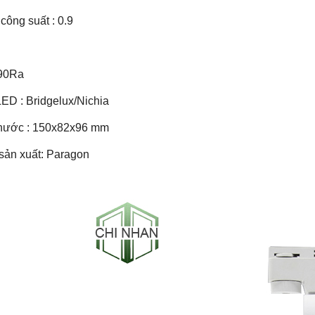
công suất : 0.9
0
 90Ra
LED : Bridgelux/Nichia
thước : 150x82x96 mm
sản xuất: Paragon
-53%
-50%