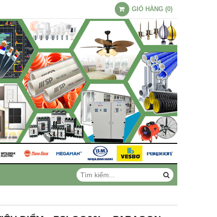
GIỎ HÀNG
(
0
)