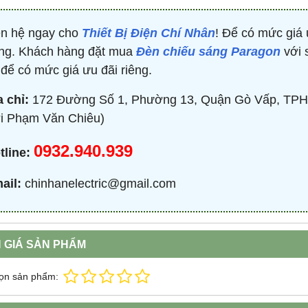
ên hệ ngay cho
Thiết Bị Điện Chí Nhân
! Để có mức giá 
ng. Khách hàng đặt mua
Đèn chiếu sáng Paragon
với 
i để có mức giá ưu đãi riêng.
a chỉ:
172 Đường Số 1, Phường 13, Quận Gò Vấp, TPH
i Phạm Văn Chiêu)
0932.940.939
tline:
ail:
chinhanelectric@gmail.com
 GIÁ SẢN PHẨM
ọn sản phẩm: